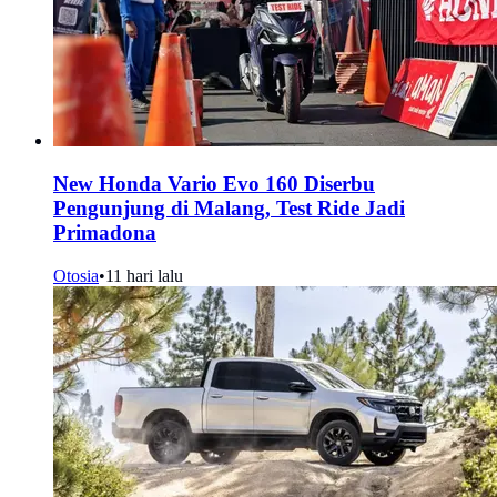
New Honda Vario Evo 160 Diserbu
Pengunjung di Malang, Test Ride Jadi
Primadona
Otosia
•
11 hari lalu