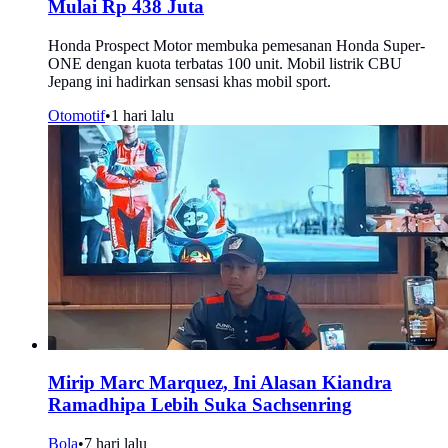
Mulai Rp 438 Juta
Honda Prospect Motor membuka pemesanan Honda Super-
ONE dengan kuota terbatas 100 unit. Mobil listrik CBU
Jepang ini hadirkan sensasi khas mobil sport.
Otomotif
•
1 hari lalu
Mirip Marc Marquez, Ini Alasan Kiandra
Ramadhipa Lebih Suka Sachsenring
Bola
•
7 hari lalu