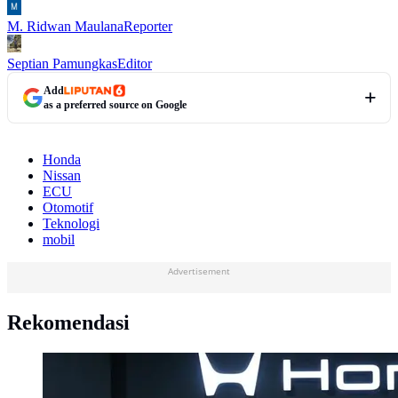
M. Ridwan Maulana
Reporter
Septian Pamungkas
Editor
Add
as a preferred source on Google
Honda
Nissan
ECU
Otomotif
Teknologi
mobil
Advertisement
Rekomendasi