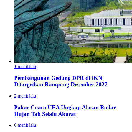
1 menit lalu
Pembangunan Gedung DPR di IKN
Ditargetkan Rampung Desember 2027
2 menit lalu
Pakar Cuaca UEA Ungkap Alasan Radar
Hujan Tak Selalu Akurat
6 menit lalu