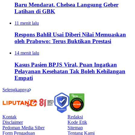
Baru Mendarat, Chelsea Langsung Geber
Latihan di GBK
11 menit lalu
Respons Bahlil Usai Diberi Nilai Memuaskan
oleh Prabowo: Terus Buktikan Prestasi
14 menit lalu
Kasus Pasien BPJS Viral, Puan Ingatkan
Pelayanan Kesehatan Tak Boleh Kehilangan
Empati
Selengkapnya
Kontak
Redaksi
Disclaimer
Kode Etik
Pedoman Media Siber
Sitemap
Form Pengaduan
Tentang Kami