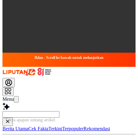
Iklan - Scroll ke bawah untuk melanjutkan
Menu
Tanya apapun tentang artikel ini...
Berita Utama
Cek Fakta
Terkini
Terpopuler
Rekomendasi