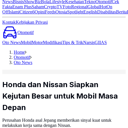
News
Bisnis
ShowBiz
Bola
Lifestyle
Kesehatan
Tekno
Otomotif
Cek
Fakta
Enam Plus
Saham
Crypto
TV
Foto
Regional
Global
Hot
On
Off
Islami
Citizen6
Opini
Feeds
Otosia
Spotlight
English
Disabilitas
Berita
Kontak
Kebijakan Privasi
Otomotif
Oto News
Mobil
Motor
Modifikasi
Tips & Trik
Narsis
GIIAS
Home
Otomotif
Oto News
Honda dan Nissan Siapkan
Kejutan Besar untuk Mobil Masa
Depan
Perusahan Honda asal Jepang memberikan sinyal kuat untuk
melakukan kerja sama dengan Nissan.