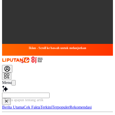
Iklan - Scroll ke bawah untuk melanjutkan
Menu
Tanya apapun tentang artikel ini...
Berita Utama
Cek Fakta
Terkini
Terpopuler
Rekomendasi