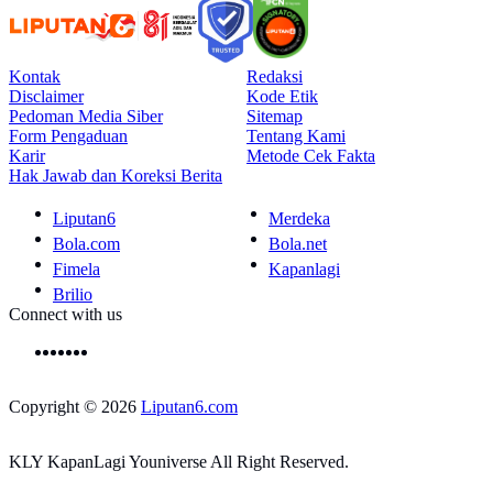
Kontak
Redaksi
Disclaimer
Kode Etik
Pedoman Media Siber
Sitemap
Form Pengaduan
Tentang Kami
Karir
Metode Cek Fakta
Hak Jawab dan Koreksi Berita
Liputan6
Merdeka
Bola.com
Bola.net
Fimela
Kapanlagi
Brilio
Connect with us
Copyright © 2026
Liputan6.com
KLY KapanLagi Youniverse All Right Reserved.