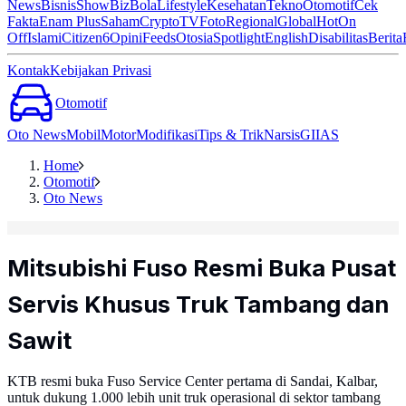
News
Bisnis
ShowBiz
Bola
Lifestyle
Kesehatan
Tekno
Otomotif
Cek
Fakta
Enam Plus
Saham
Crypto
TV
Foto
Regional
Global
Hot
On
Off
Islami
Citizen6
Opini
Feeds
Otosia
Spotlight
English
Disabilitas
Berita
Kontak
Kebijakan Privasi
Otomotif
Oto News
Mobil
Motor
Modifikasi
Tips & Trik
Narsis
GIIAS
Home
Otomotif
Oto News
Mitsubishi Fuso Resmi Buka Pusat
Servis Khusus Truk Tambang dan
Sawit
KTB resmi buka Fuso Service Center pertama di Sandai, Kalbar,
untuk dukung 1.000 lebih unit truk operasional di sektor tambang