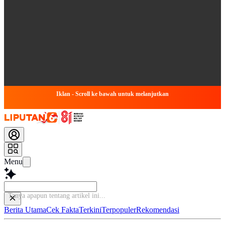
Iklan - Scroll ke bawah untuk melanjutkan
Menu
Tanya apap
Berita Utama
Cek Fakta
Terkini
Terpopuler
Rekomendasi