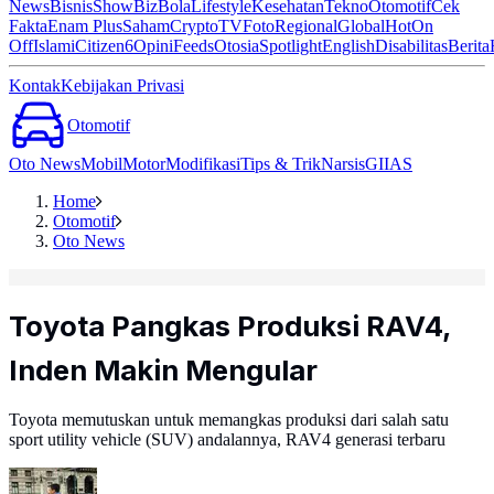
News
Bisnis
ShowBiz
Bola
Lifestyle
Kesehatan
Tekno
Otomotif
Cek
Fakta
Enam Plus
Saham
Crypto
TV
Foto
Regional
Global
Hot
On
Off
Islami
Citizen6
Opini
Feeds
Otosia
Spotlight
English
Disabilitas
Berita
Kontak
Kebijakan Privasi
Otomotif
Oto News
Mobil
Motor
Modifikasi
Tips & Trik
Narsis
GIIAS
Home
Otomotif
Oto News
Toyota Pangkas Produksi RAV4,
Inden Makin Mengular
Toyota memutuskan untuk memangkas produksi dari salah satu
sport utility vehicle (SUV) andalannya, RAV4 generasi terbaru