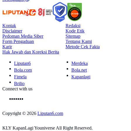
Kontak
Redaksi
Disclaimer
Kode Etik
Pedoman Media Siber
Sitemap
Form Pengaduan
Tentang Kami
Karir
Metode Cek Fakta
Hak Jawab dan Koreksi Berita
Liputan6
Merdeka
Bola.com
Bola.net
Fimela
Kapanlagi
Brilio
Connect with us
Copyright © 2026
Liputan6.com
KLY KapanLagi Youniverse All Right Reserved.