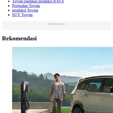
Toyota pangkas produksi RAV4
Penjualan Toyota
produksi Toyota
SUV Toyota
Advertisement
Rekomendasi