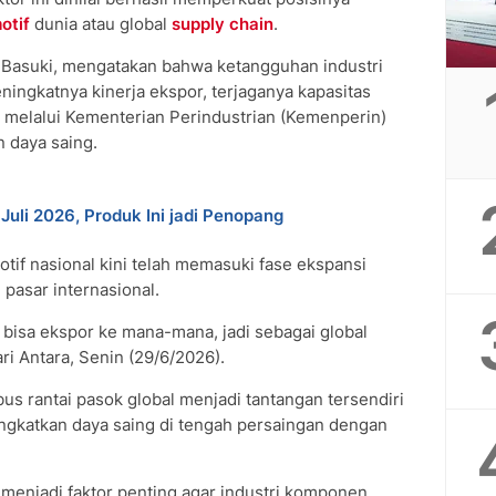
otif
dunia atau global
supply chain
.
 Basuki, mengatakan bahwa ketangguhan industri
ingkatnya kinerja ekspor, terjaganya kapasitas
 melalui Kementerian Perindustrian (Kemenperin)
 daya saing.
uli 2026, Produk Ini jadi Penopang
tif nasional kini telah memasuki fase ekspansi
asar internasional.
i bisa ekspor ke mana-mana, jadi sebagai global
ri Antara, Senin (29/6/2026).
s rantai pasok global menjadi tantangan tersendiri
ingkatkan daya saing di tengah persaingan dengan
s menjadi faktor penting agar industri komponen