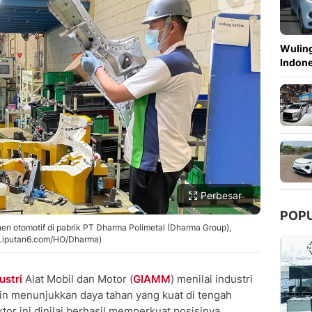
Copy Link
Wuling
Indon
Perbesar
POP
en otomotif di pabrik PT Dharma Polimetal (Dharma Group),
 (Liputan6.com/HO/Dharma)
ustri
Alat Mobil dan Motor (
GIAMM
) menilai industri
n menunjukkan daya tahan yang kuat di tengah
ktor ini dinilai berhasil memperkuat posisinya