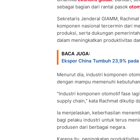
sebagai bagian dari rantai pasok
otom
Sekretaris Jenderal GIAMM, Rachmat
komponen nasional tercermin dari men
produksi, serta dukungan pemerintah
dalam meningkatkan produktivitas dan
BACA JUGA:
Ekspor China Tumbuh 23,9% pada J
Menurut dia, industri komponen otomo
dengan mampu memenuhi kebutuhan p
"Industri komponen otomotif fase lag
supply chain," kata Rachmat dikutip da
Ia menjelaskan, keberhasilan menembu
bagi pelaku industri untuk terus men
produsen dari berbagai negara.
Karena itu, peningkatan produktivita