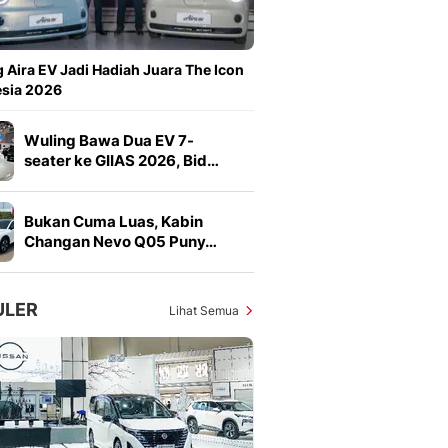
Sport
Berita Bola Terkini, Ja
Klasemen, Hasil Liga
 Aira EV Jadi Hadiah Juara The Icon
esia 2026
Wuling Bawa Dua EV 7-
seater ke GIIAS 2026, Bid…
Bukan Cuma Luas, Kabin
Changan Nevo Q05 Puny…
ULER
Lihat Semua