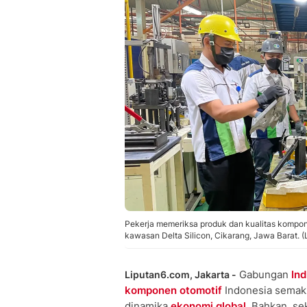
Pekerja memeriksa produk dan kualitas kompon
kawasan Delta Silicon, Cikarang, Jawa Barat.
Gabungan
Ind
Liputan6.com, Jakarta -
komponen otomotif
Indonesia semaki
dinamika
ekonomi global
. Bahkan, se