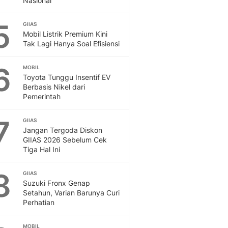
Nasional
5
GIIAS
Mobil Listrik Premium Kini
Tak Lagi Hanya Soal Efisiensi
6
MOBIL
Toyota Tunggu Insentif EV
Berbasis Nikel dari
Pemerintah
7
GIIAS
Jangan Tergoda Diskon
GIIAS 2026 Sebelum Cek
Tiga Hal Ini
8
GIIAS
Suzuki Fronx Genap
Setahun, Varian Barunya Curi
Perhatian
MOBIL