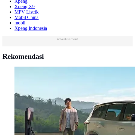
Xpeng
Xpeng X9
MPV Listrik
Mobil China
mobil
Xpeng Indonesia
Advertisement
Rekomendasi