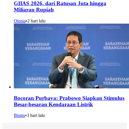
GIIAS 2026, dari Ratusan Juta hingga
Miliaran Rupiah
Otosia
•
2 hari lalu
Bocoran Purbaya: Prabowo Siapkan Stimulus
Besar-besaran Kendaraan Listrik
Bisnis
•
3 hari lalu