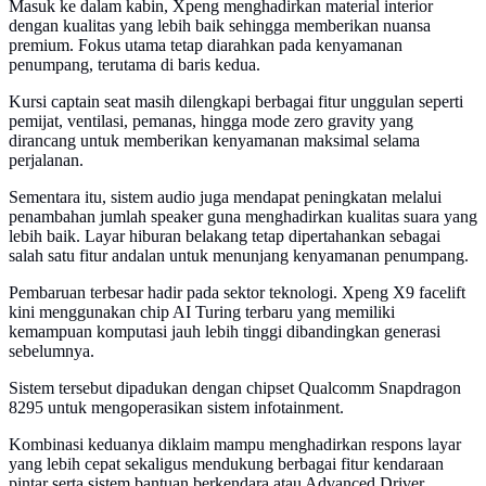
Masuk ke dalam kabin, Xpeng menghadirkan material interior
dengan kualitas yang lebih baik sehingga memberikan nuansa
premium. Fokus utama tetap diarahkan pada kenyamanan
penumpang, terutama di baris kedua.
Kursi captain seat masih dilengkapi berbagai fitur unggulan seperti
pemijat, ventilasi, pemanas, hingga mode zero gravity yang
dirancang untuk memberikan kenyamanan maksimal selama
perjalanan.
Sementara itu, sistem audio juga mendapat peningkatan melalui
penambahan jumlah speaker guna menghadirkan kualitas suara yang
lebih baik. Layar hiburan belakang tetap dipertahankan sebagai
salah satu fitur andalan untuk menunjang kenyamanan penumpang.
Pembaruan terbesar hadir pada sektor teknologi. Xpeng X9 facelift
kini menggunakan chip AI Turing terbaru yang memiliki
kemampuan komputasi jauh lebih tinggi dibandingkan generasi
sebelumnya.
Sistem tersebut dipadukan dengan chipset Qualcomm Snapdragon
8295 untuk mengoperasikan sistem infotainment.
Kombinasi keduanya diklaim mampu menghadirkan respons layar
yang lebih cepat sekaligus mendukung berbagai fitur kendaraan
pintar serta sistem bantuan berkendara atau Advanced Driver