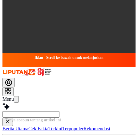
Iklan - Scroll ke bawah untuk melanjutkan
Menu
Tanya apapun tentang artikel ini...
Berita Utama
Cek Fakta
Terkini
Terpopuler
Rekomendasi