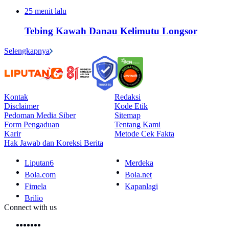
25 menit lalu
Tebing Kawah Danau Kelimutu Longsor
Selengkapnya
Kontak
Redaksi
Disclaimer
Kode Etik
Pedoman Media Siber
Sitemap
Form Pengaduan
Tentang Kami
Karir
Metode Cek Fakta
Hak Jawab dan Koreksi Berita
Liputan6
Merdeka
Bola.com
Bola.net
Fimela
Kapanlagi
Brilio
Connect with us