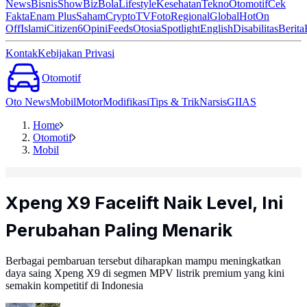
News
Bisnis
ShowBiz
Bola
Lifestyle
Kesehatan
Tekno
Otomotif
Cek
Fakta
Enam Plus
Saham
Crypto
TV
Foto
Regional
Global
Hot
On
Off
Islami
Citizen6
Opini
Feeds
Otosia
Spotlight
English
Disabilitas
Berita
Kontak
Kebijakan Privasi
Otomotif
Oto News
Mobil
Motor
Modifikasi
Tips & Trik
Narsis
GIIAS
Home
Otomotif
Mobil
Xpeng X9 Facelift Naik Level, Ini
Perubahan Paling Menarik
Berbagai pembaruan tersebut diharapkan mampu meningkatkan
daya saing Xpeng X9 di segmen MPV listrik premium yang kini
semakin kompetitif di Indonesia