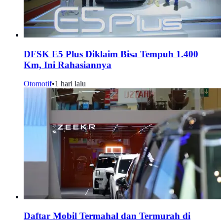
DFSK E5 Plus Diklaim Bisa Tempuh 1.400
Km, Ini Rahasiannya
Otomotif
•
1 hari lalu
Daftar Mobil Termahal dan Termurah di