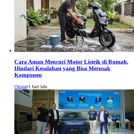
Cara Aman Mencuci Motor Listrik di Rumah,
Hindari Kesalahan yang Bisa Merusak
Komponen
Otosia
•
1 hari lalu