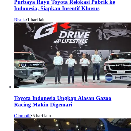
Purbaya Rayu Toyota Relokasi Pabrik ke
Indonesia, Siapkan Insentif Khusus
Bisnis
•
1 hari lalu
Toyota Indonesia Ungkap Alasan Gazoo
Racing Makin Digemari
Otomotif
•
5 hari lalu