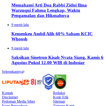
Memahami Arti Doa Rabbi Zidni Ilma
Warzuqni Fahma Lengkap, Waktu
Pengamalan dan Hikmahnya
9 menit lalu
Kemenkeu Ambil Alih 60% Saham KCIC
Whoosh
9 menit lalu
Saksikan Sinetron Kisah Nyata Siang, Kamis 6
Agustus Pukul 12.00 WIB di Indosiar
Selengkapnya
Kontak
Redaksi
Disclaimer
Kode Etik
Pedoman Media Siber
Sitemap
Form Pengaduan
Tentang Kami