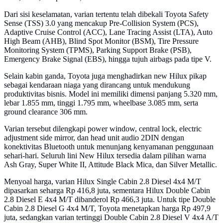
Dari sisi keselamatan, varian tertentu telah dibekali Toyota Safety
Sense (TSS) 3.0 yang mencakup Pre-Collision System (PCS),
Adaptive Cruise Control (ACC), Lane Tracing Assist (LTA), Auto
High Beam (AHB), Blind Spot Monitor (BSM), Tire Pressure
Monitoring System (TPMS), Parking Support Brake (PSB),
Emergency Brake Signal (EBS), hingga tujuh airbags pada tipe V.
Selain kabin ganda, Toyota juga menghadirkan new Hilux pikap
sebagai kendaraan niaga yang dirancang untuk mendukung
produktivitas bisnis. Model ini memiliki dimensi panjang 5.320 mm,
lebar 1.855 mm, tinggi 1.795 mm, wheelbase 3.085 mm, serta
ground clearance 306 mm.
Varian tersebut dilengkapi power window, central lock, electric
adjustment side mirror, dan head unit audio 2DIN dengan
konektivitas Bluetooth untuk menunjang kenyamanan penggunaan
sehari-hari. Seluruh lini New Hilux tersedia dalam pilihan warna
Ash Gray, Super White II, Attitude Black Mica, dan Silver Metallic.
Menyoal harga, varian Hilux Single Cabin 2.8 Diesel 4x4 M/T
dipasarkan seharga Rp 416,8 juta, sementara Hilux Double Cabin
2.8 Diesel E 4x4 M/T dibanderol Rp 466,3 juta. Untuk tipe Double
Cabin 2.8 Diesel G 4x4 M/T, Toyota menetapkan harga Rp 497,9
juta, sedangkan varian tertinggi Double Cabin 2.8 Diesel V 4x4 A/T