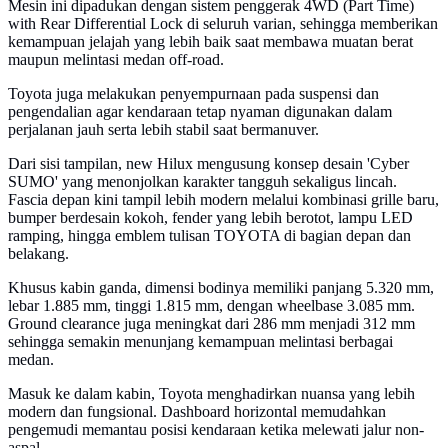
Mesin ini dipadukan dengan sistem penggerak 4WD (Part Time)
with Rear Differential Lock di seluruh varian, sehingga memberikan
kemampuan jelajah yang lebih baik saat membawa muatan berat
maupun melintasi medan off-road.
Toyota juga melakukan penyempurnaan pada suspensi dan
pengendalian agar kendaraan tetap nyaman digunakan dalam
perjalanan jauh serta lebih stabil saat bermanuver.
Dari sisi tampilan, new Hilux mengusung konsep desain 'Cyber
SUMO' yang menonjolkan karakter tangguh sekaligus lincah.
Fascia depan kini tampil lebih modern melalui kombinasi grille baru,
bumper berdesain kokoh, fender yang lebih berotot, lampu LED
ramping, hingga emblem tulisan TOYOTA di bagian depan dan
belakang.
Khusus kabin ganda, dimensi bodinya memiliki panjang 5.320 mm,
lebar 1.885 mm, tinggi 1.815 mm, dengan wheelbase 3.085 mm.
Ground clearance juga meningkat dari 286 mm menjadi 312 mm
sehingga semakin menunjang kemampuan melintasi berbagai
medan.
Masuk ke dalam kabin, Toyota menghadirkan nuansa yang lebih
modern dan fungsional. Dashboard horizontal memudahkan
pengemudi memantau posisi kendaraan ketika melewati jalur non-
aspal.