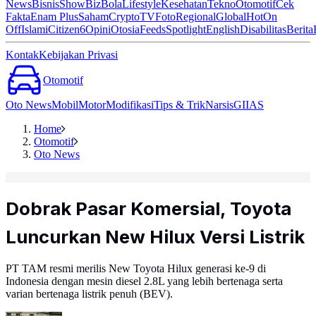
News
Bisnis
ShowBiz
Bola
Lifestyle
Kesehatan
Tekno
Otomotif
Cek
Fakta
Enam Plus
Saham
Crypto
TV
Foto
Regional
Global
Hot
On
Off
Islami
Citizen6
Opini
Otosia
Feeds
Spotlight
English
Disabilitas
Berita
Kontak
Kebijakan Privasi
Otomotif
Oto News
Mobil
Motor
Modifikasi
Tips & Trik
Narsis
GIIAS
Home
Otomotif
Oto News
Dobrak Pasar Komersial, Toyota
Luncurkan New Hilux Versi Listrik
PT TAM resmi merilis New Toyota Hilux generasi ke-9 di
Indonesia dengan mesin diesel 2.8L yang lebih bertenaga serta
varian bertenaga listrik penuh (BEV).