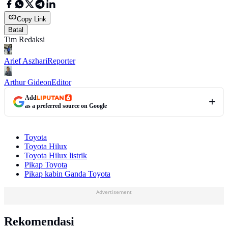
Copy Link
Batal
Tim Redaksi
Arief Aszhari
Reporter
Arthur Gideon
Editor
Add
as a preferred source on Google
Toyota
Toyota Hilux
Toyota Hilux listrik
Pikap Toyota
Pikap kabin Ganda Toyota
Advertisement
Rekomendasi