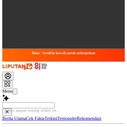
Iklan - Scroll ke bawah untuk melanjutkan
Menu
Berita Utama
Cek Fakta
Terkini
Terpopuler
Rekomendasi