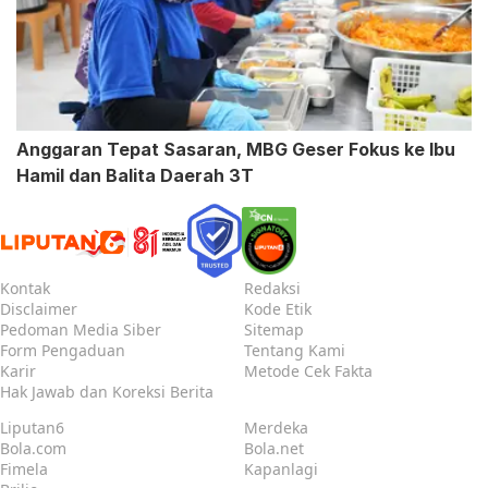
Anggaran Tepat Sasaran, MBG Geser Fokus ke Ibu
Hamil dan Balita Daerah 3T
Kontak
Redaksi
Disclaimer
Kode Etik
Pedoman Media Siber
Sitemap
Form Pengaduan
Tentang Kami
Karir
Metode Cek Fakta
Hak Jawab dan Koreksi Berita
Liputan6
Merdeka
Bola.com
Bola.net
Fimela
Kapanlagi