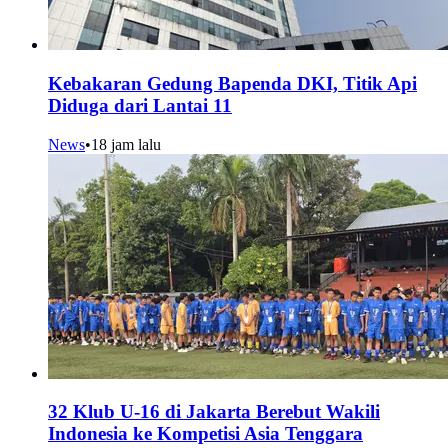
Kebakaran Gedung Bapenda DKI, Titik Api
Diduga dari Lantai 11
News
•
18 jam lalu
32 Klub U-16 di Jakarta Berebut Wakili
Indonesia ke Kompetisi Asia Tenggara