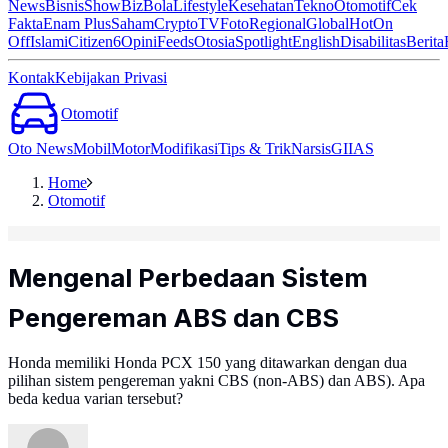
News
Bisnis
ShowBiz
Bola
Lifestyle
Kesehatan
Tekno
Otomotif
Cek
Fakta
Enam Plus
Saham
Crypto
TV
Foto
Regional
Global
Hot
On
Off
Islami
Citizen6
Opini
Feeds
Otosia
Spotlight
English
Disabilitas
Berita
Kontak
Kebijakan Privasi
Otomotif
Oto News
Mobil
Motor
Modifikasi
Tips & Trik
Narsis
GIIAS
Home
Otomotif
Mengenal Perbedaan Sistem
Pengereman ABS dan CBS
Honda memiliki Honda PCX 150 yang ditawarkan dengan dua
pilihan sistem pengereman yakni CBS (non-ABS) dan ABS). Apa
beda kedua varian tersebut?