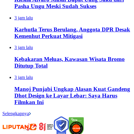
Pasha Ungu Meski Sudah Sukses
3 jam lalu
Karhutla Terus Berulang, Anggota DPR Desak
Kemenhut Perkuat Mitigasi
3 jam lalu
Kebakaran Meluas, Kawasan Wisata Bromo
Ditutup Total
3 jam lalu
Manoj Punjabi Ungkap Alasan Kuat Gandeng
Dhot Design ke Layar Lebar: Saya Harus
Filmkan Ini
Selengkapnya