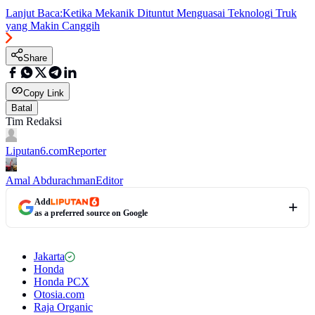
Lanjut Baca:
Ketika Mekanik Dituntut Menguasai Teknologi Truk
yang Makin Canggih
Share
Copy Link
Batal
Tim Redaksi
Liputan6.com
Reporter
Amal Abdurachman
Editor
Add
as a preferred source on Google
Jakarta
Honda
Honda PCX
Otosia.com
Raja Organic