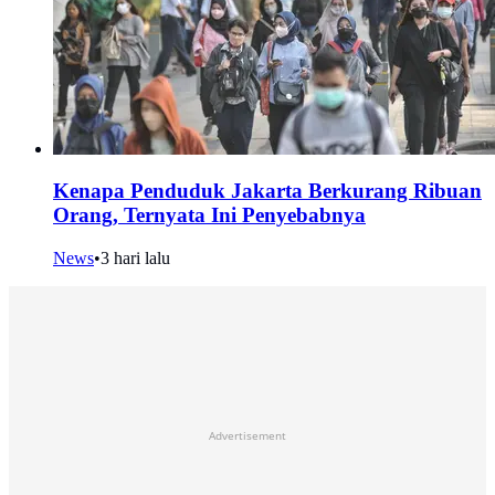
Kenapa Penduduk Jakarta Berkurang Ribuan
Orang, Ternyata Ini Penyebabnya
News
•
3 hari lalu
Advertisement