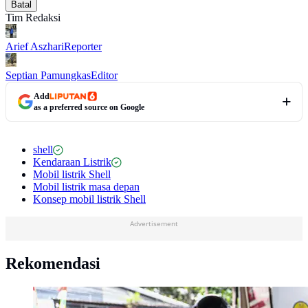
Batal
Tim Redaksi
Arief Aszhari
Reporter
Septian Pamungkas
Editor
Add
as a preferred source on Google
shell
Kendaraan Listrik
Mobil listrik Shell
Mobil listrik masa depan
Konsep mobil listrik Shell
Advertisement
Rekomendasi