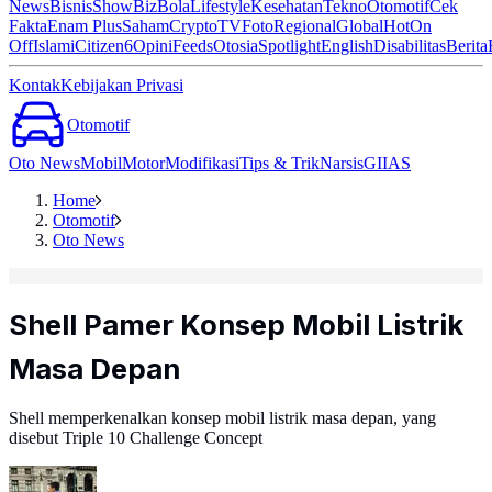
News
Bisnis
ShowBiz
Bola
Lifestyle
Kesehatan
Tekno
Otomotif
Cek
Fakta
Enam Plus
Saham
Crypto
TV
Foto
Regional
Global
Hot
On
Off
Islami
Citizen6
Opini
Feeds
Otosia
Spotlight
English
Disabilitas
Berita
Kontak
Kebijakan Privasi
Otomotif
Oto News
Mobil
Motor
Modifikasi
Tips & Trik
Narsis
GIIAS
Home
Otomotif
Oto News
Shell Pamer Konsep Mobil Listrik
Masa Depan
Shell memperkenalkan konsep mobil listrik masa depan, yang
disebut Triple 10 Challenge Concept