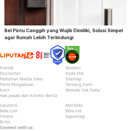
Bel Pintu Canggih yang Wajib Dimiliki, Solusi Simpel
agar Rumah Lebih Terlindungi
Kontak
Redaksi
Disclaimer
Kode Etik
Pedoman Media Siber
Sitemap
Form Pengaduan
Tentang Kami
Karir
Metode Cek Fakta
Hak Jawab dan Koreksi Berita
Liputan6
Merdeka
Bola.com
Bola.net
Fimela
Kapanlagi
Brilio
Connect with us