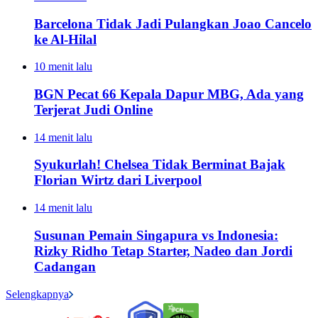
Barcelona Tidak Jadi Pulangkan Joao Cancelo
ke Al-Hilal
10 menit lalu
BGN Pecat 66 Kepala Dapur MBG, Ada yang
Terjerat Judi Online
14 menit lalu
Syukurlah! Chelsea Tidak Berminat Bajak
Florian Wirtz dari Liverpool
14 menit lalu
Susunan Pemain Singapura vs Indonesia:
Rizky Ridho Tetap Starter, Nadeo dan Jordi
Cadangan
Selengkapnya