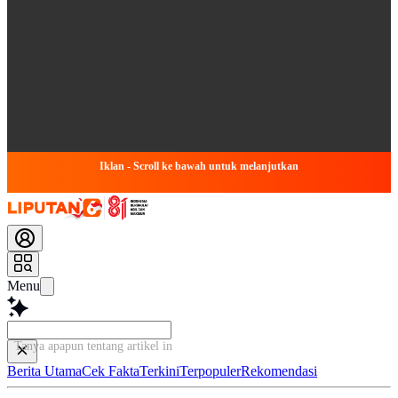
Iklan - Scroll ke bawah untuk melanjutkan
Menu
Tanya apapun tentang artikel ini...
Berita Utama
Cek Fakta
Terkini
Terpopuler
Rekomendasi