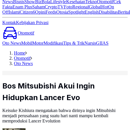
News
Bisnis
ShowBiz
Bola
Lifestyle
Kesehatan
Tekno
Otomotif
Cek
Fakta
Enam Plus
Saham
Crypto
TV
Foto
Regional
Global
Hot
On
Off
Islami
Citizen6
Opini
Feeds
Otosia
Spotlight
English
Disabilitas
Berita
Kontak
Kebijakan Privasi
Otomotif
Oto News
Mobil
Motor
Modifikasi
Tips & Trik
Narsis
GIIAS
Home
Otomotif
Oto News
Bos Mitsubishi Akui Ingin
Hidupkan Lancer Evo
Keisuke Kishiura mengatakan bahwa dirinya ingin Mitsubishi
menjadi perusahaan yang suatu hari nanti mampu kembali
memproduksi Lancer Evolution