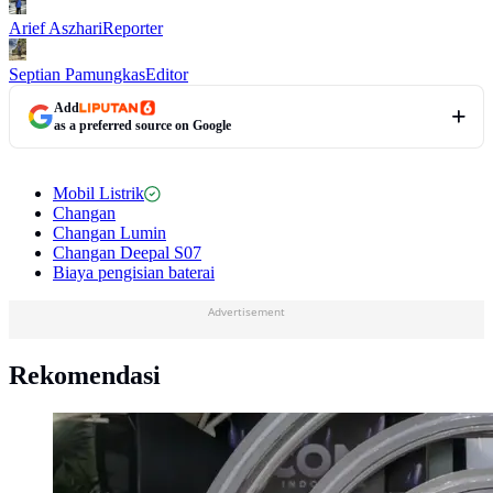
Arief Aszhari
Reporter
Septian Pamungkas
Editor
Add
as a preferred source on Google
Mobil Listrik
Changan
Changan Lumin
Changan Deepal S07
Biaya pengisian baterai
Advertisement
Rekomendasi