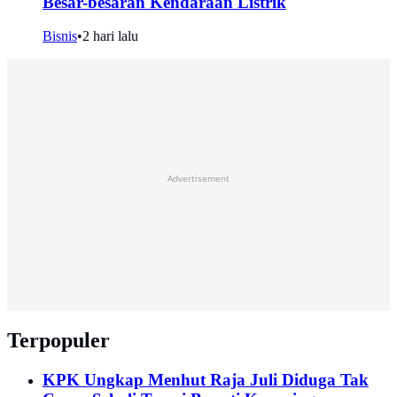
Besar-besaran Kendaraan Listrik
Bisnis
•
2 hari lalu
Advertisement
Terpopuler
KPK Ungkap Menhut Raja Juli Diduga Tak