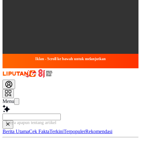
Iklan - Scroll ke bawah untuk melanjutkan
Menu
Tanya apapun tentang artikel ini...
Berita Utama
Cek Fakta
Terkini
Terpopuler
Rekomendasi