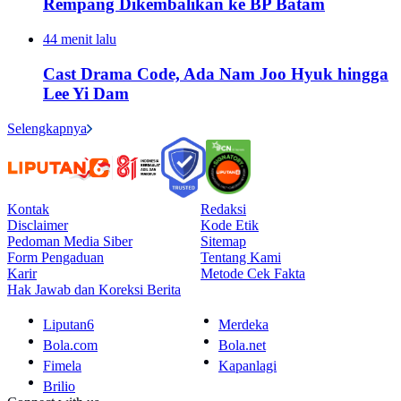
Rempang Dikembalikan ke BP Batam
44 menit lalu
Cast Drama Code, Ada Nam Joo Hyuk hingga
Lee Yi Dam
Selengkapnya
Kontak
Redaksi
Disclaimer
Kode Etik
Pedoman Media Siber
Sitemap
Form Pengaduan
Tentang Kami
Karir
Metode Cek Fakta
Hak Jawab dan Koreksi Berita
Liputan6
Merdeka
Bola.com
Bola.net
Fimela
Kapanlagi
Brilio