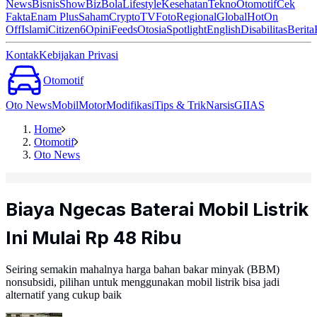
News
Bisnis
ShowBiz
Bola
Lifestyle
Kesehatan
Tekno
Otomotif
Cek
Fakta
Enam Plus
Saham
Crypto
TV
Foto
Regional
Global
Hot
On
Off
Islami
Citizen6
Opini
Feeds
Otosia
Spotlight
English
Disabilitas
Berita
Kontak
Kebijakan Privasi
Otomotif
Oto News
Mobil
Motor
Modifikasi
Tips & Trik
Narsis
GIIAS
Home
Otomotif
Oto News
Biaya Ngecas Baterai Mobil Listrik
Ini Mulai Rp 48 Ribu
Seiring semakin mahalnya harga bahan bakar minyak (BBM)
nonsubsidi, pilihan untuk menggunakan mobil listrik bisa jadi
alternatif yang cukup baik