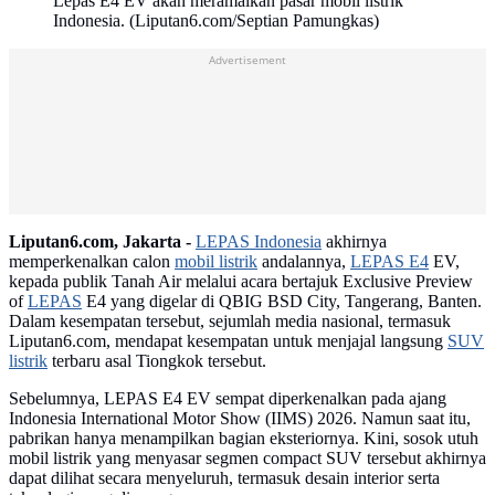
Lepas E4 EV akan meramaikan pasar mobil listrik
Indonesia. (Liputan6.com/Septian Pamungkas)
Advertisement
Liputan6.com, Jakarta -
LEPAS Indonesia
akhirnya
memperkenalkan calon
mobil listrik
andalannya,
LEPAS E4
EV,
kepada publik Tanah Air melalui acara bertajuk Exclusive Preview
of
LEPAS
E4 yang digelar di QBIG BSD City, Tangerang, Banten.
Dalam kesempatan tersebut, sejumlah media nasional, termasuk
Liputan6.com, mendapat kesempatan untuk menjajal langsung
SUV
listrik
terbaru asal Tiongkok tersebut.
Sebelumnya, LEPAS E4 EV sempat diperkenalkan pada ajang
Indonesia International Motor Show (IIMS) 2026. Namun saat itu,
pabrikan hanya menampilkan bagian eksteriornya. Kini, sosok utuh
mobil listrik yang menyasar segmen compact SUV tersebut akhirnya
dapat dilihat secara menyeluruh, termasuk desain interior serta