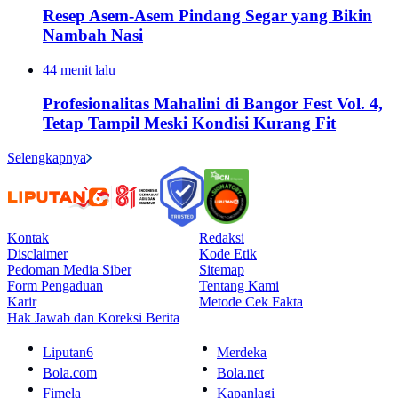
Resep Asem-Asem Pindang Segar yang Bikin
Nambah Nasi
44 menit lalu
Profesionalitas Mahalini di Bangor Fest Vol. 4,
Tetap Tampil Meski Kondisi Kurang Fit
Selengkapnya
Kontak
Redaksi
Disclaimer
Kode Etik
Pedoman Media Siber
Sitemap
Form Pengaduan
Tentang Kami
Karir
Metode Cek Fakta
Hak Jawab dan Koreksi Berita
Liputan6
Merdeka
Bola.com
Bola.net
Fimela
Kapanlagi