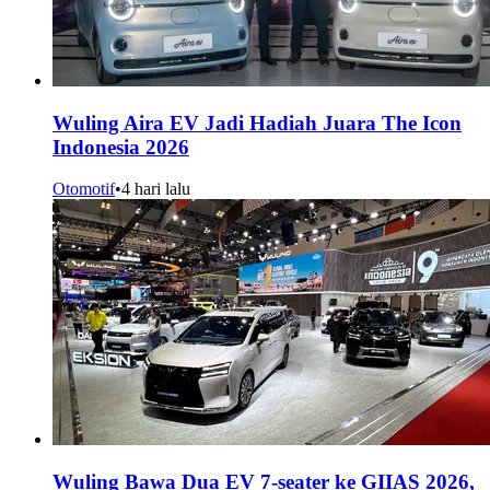
Wuling Aira EV Jadi Hadiah Juara The Icon
Indonesia 2026
Otomotif
•
4 hari lalu
Wuling Bawa Dua EV 7-seater ke GIIAS 2026,