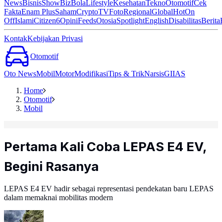
News
Bisnis
ShowBiz
Bola
Lifestyle
Kesehatan
Tekno
Otomotif
Cek
Fakta
Enam Plus
Saham
Crypto
TV
Foto
Regional
Global
Hot
On
Off
Islami
Citizen6
Opini
Feeds
Otosia
Spotlight
English
Disabilitas
Berita
Kontak
Kebijakan Privasi
Otomotif
Oto News
Mobil
Motor
Modifikasi
Tips & Trik
Narsis
GIIAS
Home
Otomotif
Mobil
Pertama Kali Coba LEPAS E4 EV,
Begini Rasanya
LEPAS E4 EV hadir sebagai representasi pendekatan baru LEPAS
dalam memaknai mobilitas modern