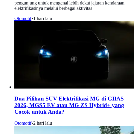
pengunjung untuk mengenal lebih dekat jajaran kendaraan
elektrifikasinya melalui berbagai aktivitas
Otomotif
•
1 hari lalu
Dua Pilihan SUV Elektrifikasi MG di GIIAS
2026, MGS5 EV atau MG ZS Hybrid+ yang
Cocok untuk Anda?
Otomotif
•
2 hari lalu