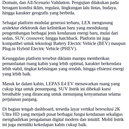
Domain, dan All-Scenario Validation. Pengujian dilakukan pada
beragam kondisi iklim, regulasi, lingkungan lalu lintas, budaya,
hingga karakter geografis yang berbeda.
Sebagai platform modular generasi terbaru, LEX mengusung
arsitektur elektronik dan kelistrikan baru yang mendukung
pengembangan berbagai jenis kendaraan energi baru, mulai dari
sedan, SUV, crossover, hingga hatchback. Platform ini juga
kompatibel untuk teknologi Battery Electric Vehicle (BEV) maupun
Plug-in Hybrid Electric Vehicle (PHEV).
Keunggulan platform tersebut diklaim mampu memberikan
pemanfaatan ruang kabin yang lebih optimal, karakter berkendara
lebih stabil, tingkat kebisingan yang rendah, hingga efisiensi energi
yang lebih baik.
Masuk ke dalam kabin, LEPAS E4 EV menawarkan ruang yang
cukup lega untuk penumpang. SUV listrik ini dibekali kursi
breathable yang dirancang untuk menunjang kenyamanan selama
perjalanan panjang.
Di bagian tengah dashboard, tersedia layar vertikal beresolusi 2K
Ultra HD yang menjadi pusat berbagai fungsi kendaraan sekaligus
menghadirkan pengalaman digital modern dan intuitif. Mobil listrik
ini juga memiliki kekedapan kabin cukup baik.