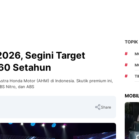
TOPIK
 2026, Segini Target
#
MO
160 Setahun
#
M
#
T
Astra Honda Motor (AHM) di Indonesia. Skutik premium ini,
CBS Nitro, dan ABS
MOBIL
Share