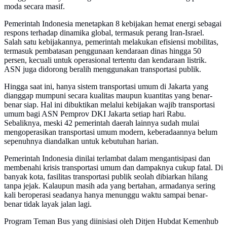
moda secara masif.
Pemerintah Indonesia menetapkan 8 kebijakan hemat energi sebagai
respons terhadap dinamika global, termasuk perang Iran-Israel.
Salah satu kebijakannya, pemerintah melakukan efisiensi mobilitas,
termasuk pembatasan penggunaan kendaraan dinas hingga 50
persen, kecuali untuk operasional tertentu dan kendaraan listrik.
ASN juga didorong beralih menggunakan transportasi publik.
Hingga saat ini, hanya sistem transportasi umum di Jakarta yang
dianggap mumpuni secara kualitas maupun kuantitas yang benar-
benar siap. Hal ini dibuktikan melalui kebijakan wajib transportasi
umum bagi ASN Pemprov DKI Jakarta setiap hari Rabu.
Sebaliknya, meski 42 pemerintah daerah lainnya sudah mulai
mengoperasikan transportasi umum modern, keberadaannya belum
sepenuhnya diandalkan untuk kebutuhan harian.
Pemerintah Indonesia dinilai terlambat dalam mengantisipasi dan
membenahi krisis transportasi umum dan dampaknya cukup fatal. Di
banyak kota, fasilitas transportasi publik seolah dibiarkan hilang
tanpa jejak. Kalaupun masih ada yang bertahan, armadanya sering
kali beroperasi seadanya hanya menunggu waktu sampai benar-
benar tidak layak jalan lagi.
Program Teman Bus yang diinisiasi oleh Ditjen Hubdat Kemenhub