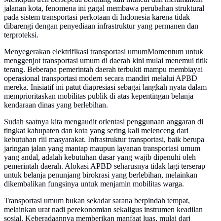
jalanan kota, fenomena ini gagal membawa perubahan struktural
pada sistem transportasi perkotaan di Indonesia karena tidak
dibarengi dengan penyediaan infrastruktur yang permanen dan
terproteksi.
Menyegerakan elektrifikasi transportasi umumMomentum untuk
menggenjot transportasi umum di daerah kini mulai menemui titik
terang. Beberapa pemerintah daerah terbukti mampu membiayai
operasional transportasi modern secara mandiri melalui APBD
mereka. Inisiatif ini patut diapresiasi sebagai langkah nyata dalam
memprioritaskan mobilitas publik di atas kepentingan belanja
kendaraan dinas yang berlebihan.
Sudah saatnya kita mengaudit orientasi penggunaan anggaran di
tingkat kabupaten dan kota yang sering kali melenceng dari
kebutuhan riil masyarakat. Infrastruktur transportasi, baik berupa
jaringan jalan yang mantap maupun layanan transportasi umum
yang andal, adalah kebutuhan dasar yang wajib dipenuhi oleh
pemerintah daerah. Alokasi APBD seharusnya tidak lagi terserap
untuk belanja penunjang birokrasi yang berlebihan, melainkan
dikembalikan fungsinya untuk menjamin mobilitas warga.
Transportasi umum bukan sekadar sarana berpindah tempat,
melainkan urat nadi perekonomian sekaligus instrumen keadilan
sosial. Keberadaannya memberikan manfaat luas, mulai dari