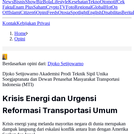
News
Bisnis
ShowBiz
Bola
Lifestyle
Kesehatan
Tekno
Otomotif
Cek
Fakta
Enam Plus
Saham
Crypto
TV
Foto
Regional
Global
Hot
On
Off
Islami
Citizen6
Opini
Feeds
Otosia
Spotlight
English
Disabilitas
Berita
Kontak
Kebijakan Privasi
Home
Opini
Berdasarkan opini dari:
Djoko Setijowarno
Djoko Setijowarno Akademisi Prodi Teknik Sipil Unika
Soegjapranata dan Dewan Penasehat Masyarakat Transportasi
Indonesia (MTI)
Krisis Energi dan Urgensi
Reformasi Transportasi Umum
Krisis energi yang melanda mayoritas negara di dunia merupakan
dampak langsung dari eskalasi konflik antara Iran dengan Amerika