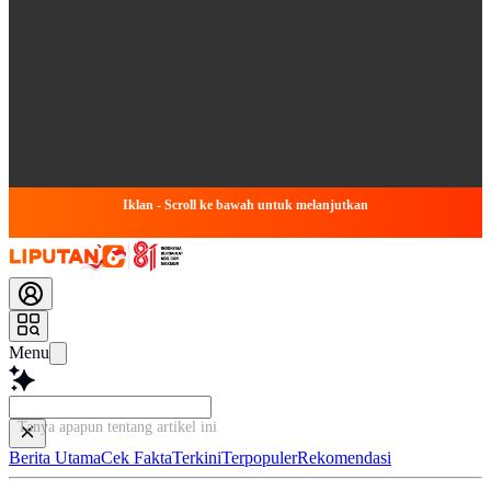
Iklan - Scroll ke bawah untuk melanjutkan
Menu
Tanya apapun tentang artikel ini...
Berita Utama
Cek Fakta
Terkini
Terpopuler
Rekomendasi