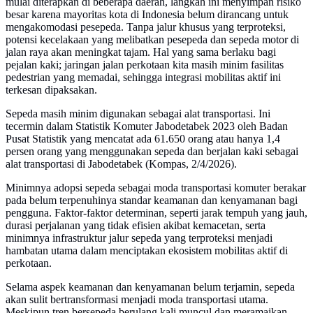
mulai diterapkan di beberapa daerah, langkah ini menyimpan risiko
besar karena mayoritas kota di Indonesia belum dirancang untuk
mengakomodasi pesepeda. Tanpa jalur khusus yang terproteksi,
potensi kecelakaan yang melibatkan pesepeda dan sepeda motor di
jalan raya akan meningkat tajam. Hal yang sama berlaku bagi
pejalan kaki; jaringan jalan perkotaan kita masih minim fasilitas
pedestrian yang memadai, sehingga integrasi mobilitas aktif ini
terkesan dipaksakan.
Sepeda masih minim digunakan sebagai alat transportasi. Ini
tecermin dalam Statistik Komuter Jabodetabek 2023 oleh Badan
Pusat Statistik yang mencatat ada 61.650 orang atau hanya 1,4
persen orang yang menggunakan sepeda dan berjalan kaki sebagai
alat transportasi di Jabodetabek (Kompas, 2/4/2026).
Minimnya adopsi sepeda sebagai moda transportasi komuter berakar
pada belum terpenuhinya standar keamanan dan kenyamanan bagi
pengguna. Faktor-faktor determinan, seperti jarak tempuh yang jauh,
durasi perjalanan yang tidak efisien akibat kemacetan, serta
minimnya infrastruktur jalur sepeda yang terproteksi menjadi
hambatan utama dalam menciptakan ekosistem mobilitas aktif di
perkotaan.
Selama aspek keamanan dan kenyamanan belum terjamin, sepeda
akan sulit bertransformasi menjadi moda transportasi utama.
Meskipun tren bersepeda berulang kali muncul dan meramaikan