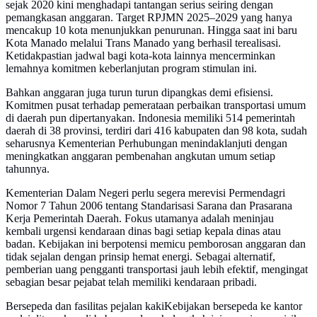
sejak 2020 kini menghadapi tantangan serius seiring dengan
pemangkasan anggaran. Target RPJMN 2025–2029 yang hanya
mencakup 10 kota menunjukkan penurunan. Hingga saat ini baru
Kota Manado melalui Trans Manado yang berhasil terealisasi.
Ketidakpastian jadwal bagi kota-kota lainnya mencerminkan
lemahnya komitmen keberlanjutan program stimulan ini.
Bahkan anggaran juga turun turun dipangkas demi efisiensi.
Komitmen pusat terhadap pemerataan perbaikan transportasi umum
di daerah pun dipertanyakan. Indonesia memiliki 514 pemerintah
daerah di 38 provinsi, terdiri dari 416 kabupaten dan 98 kota, sudah
seharusnya Kementerian Perhubungan menindaklanjuti dengan
meningkatkan anggaran pembenahan angkutan umum setiap
tahunnya.
Kementerian Dalam Negeri perlu segera merevisi Permendagri
Nomor 7 Tahun 2006 tentang Standarisasi Sarana dan Prasarana
Kerja Pemerintah Daerah. Fokus utamanya adalah meninjau
kembali urgensi kendaraan dinas bagi setiap kepala dinas atau
badan. Kebijakan ini berpotensi memicu pemborosan anggaran dan
tidak sejalan dengan prinsip hemat energi. Sebagai alternatif,
pemberian uang pengganti transportasi jauh lebih efektif, mengingat
sebagian besar pejabat telah memiliki kendaraan pribadi.
Bersepeda dan fasilitas pejalan kakiKebijakan bersepeda ke kantor