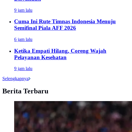
9 jam lalu
Cuma Ini Rute Timnas Indonesia Menuju
Semifinal Piala AFF 2026
6 jam lalu
Ketika Empati Hilang, Coreng Wajah
Pelayanan Kesehatan
9 jam lalu
Selengkapnya
Berita Terbaru