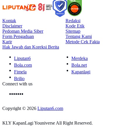
Kontak
Redaksi
Disclaimer
Kode Etik
Pedoman Media Siber
Sitemap
Form Pengaduan
Tentang Kami
Karir
Metode Cek Fakta
Hak Jawab dan Koreksi Berita
Liputan6
Merdeka
Bola.com
Bola.net
Fimela
Kapanlagi
Brilio
Connect with us
Copyright © 2026
Liputan6.com
KLY KapanLagi Youniverse All Right Reserved.