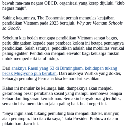
bawah rata-rata negara OECD, organisasi yang kerap dijuluki “klub
negara maju”.
Saking kagumnya, The Economist pernah mengulas keajaiban
pendidikan Vietnam pada 2023 bertajuk,
Why are Vietnam Schools
so Good
?.
Sebelum kita bedah mengapa pendidikan Vietnam sangat bagus,
perlu diingatkan kepada para pembaca kolom ini betapa pentingnya
pendidikan. Salah satunya, pendidikan adalah alat mobilitas vertikal
paling egaliter. Pendidikan menjadi elevator bagi keluarga miskin
untuk memperbaiki taraf hidup.
Dari
anaknya Raeni yang S3 di Birmingham, kehidupan tukang
becak Mugiyono pun berubah
. Dari anaknya Wishka yang dokter,
keluarga pemulung Permana bisa keluar dari kesulitan.
Kalau ini menular ke keluarga lain, dampaknya akan menjadi
gelombang besar perubahan sosial yang mampu membawa bangsa
keluar dari lingkaran kemiskinan. Semakin banyak orang terdidik,
semakin bisa memikirkan jalan paling baik buat negeri ini.
"Saya ingin anak tukang pemulung bisa menjadi dokter, insinyur,
atau pemimpin. Itu cita-cita saya," kata Presiden Prabowo dalam
pidato baru-baru ini.