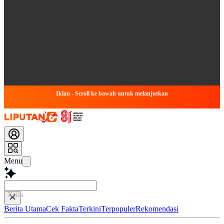
Iklan - Scroll ke bawah untuk melanjutkan
Menu
Ketik pertanyaanmu
Berita Utama
Cek Fakta
Terkini
Terpopuler
Rekomendasi