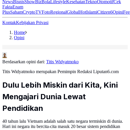
News
Bisnis
ShowBiz
Bola
Lifestyle
Kesehatan
Tekno
Otomotif
Cek
Fakta
Enam
Plus
Saham
Crypto
TV
Foto
Regional
Global
Hot
Islami
Citizen6
Opini
Fee
Kontak
Kebijakan Privasi
Home
Opini
Berdasarkan opini dari:
Titis Widyatmoko
Titis Widyatmoko merupakan Pemimpin Redaksi Liputan6.com
Dulu Lebih Miskin dari Kita, Kini
Mengajari Dunia Lewat
Pendidikan
40 tahun lalu Vietnam adalah salah satu negara termiskin di dunia.
Hari ini negara itu bercita-cita masuk 20 besar sistem pendidikan