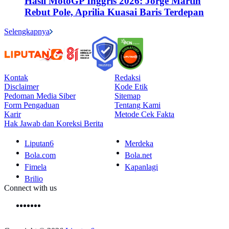
Hasil MotoGP Inggris 2026: Jorge Martin
Rebut Pole, Aprilia Kuasai Baris Terdepan
Selengkapnya
Kontak
Redaksi
Disclaimer
Kode Etik
Pedoman Media Siber
Sitemap
Form Pengaduan
Tentang Kami
Karir
Metode Cek Fakta
Hak Jawab dan Koreksi Berita
Liputan6
Merdeka
Bola.com
Bola.net
Fimela
Kapanlagi
Brilio
Connect with us