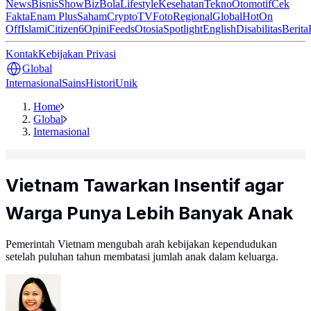
News
Bisnis
ShowBiz
Bola
Lifestyle
Kesehatan
Tekno
Otomotif
Cek
Fakta
Enam Plus
Saham
Crypto
TV
Foto
Regional
Global
Hot
On
Off
Islami
Citizen6
Opini
Feeds
Otosia
Spotlight
English
Disabilitas
Berita
Kontak
Kebijakan Privasi
Global
Internasional
Sains
Histori
Unik
Home
Global
Internasional
Vietnam Tawarkan Insentif agar
Warga Punya Lebih Banyak Anak
Pemerintah Vietnam mengubah arah kebijakan kependudukan
setelah puluhan tahun membatasi jumlah anak dalam keluarga.