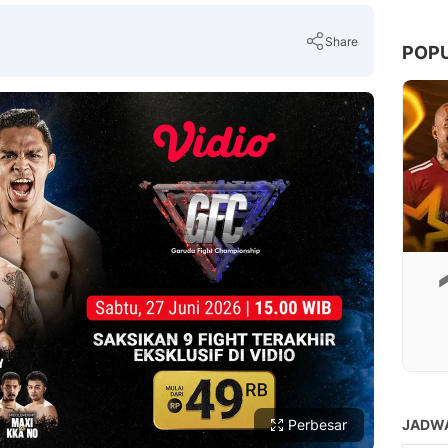
Share
POP
Copy Link
Perbesar