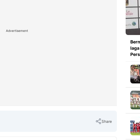
Advertisement
Bern
laga
Pers
Share