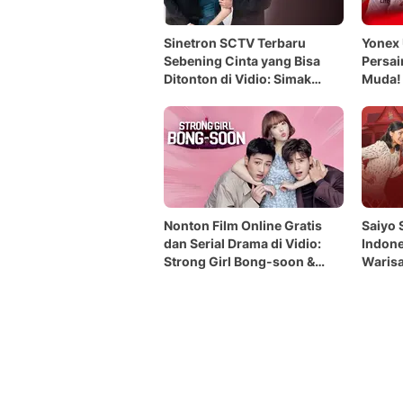
Sinetron SCTV Terbaru
Yonex
Sebening Cinta yang Bisa
Persai
Ditonton di Vidio: Simak
Muda! 
Sinopsis dan Jadwal
Vidio
Tayangnya
Nonton Film Online Gratis
Saiyo 
dan Serial Drama di Vidio:
Indone
Strong Girl Bong-soon &
Warisa
Love is Magic
Keluar