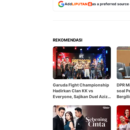
Add
as a preferred source
REKOMENDASI
Garuda Fight Championship
DPR Mi
Hadirkan Clan KK vs
soal P
Everyone, Sajikan Duel Aziz
Bergili
Calim vs Kkajhe