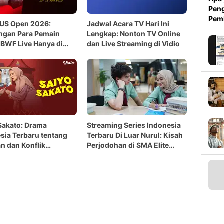
Peng
Pem
 US Open 2026:
Jadwal Acara TV Hari Ini
ngan Para Pemain
Lengkap: Nonton TV Online
BWF Live Hanya di
dan Live Streaming di Vidio
Sakato: Drama
Streaming Series Indonesia
sia Terbaru tentang
Terbaru Di Luar Nurul: Kisah
n dan Konflik
Perjodohan di SMA Elite
ga tayang di Vidio
Tayang di Vidio