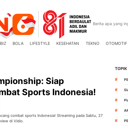
BIZ
BOLA
LIFESTYLE
KESEHATAN
TEKNO
OTOMOTIF
TOPIK
mpionship: Siap
#
P
bat Sports Indonesia!
#
S
#
o
PI
#
A
cang combat sports Indonesia! Streaming pada Sabtu, 27
#
iew di Vidio.
P