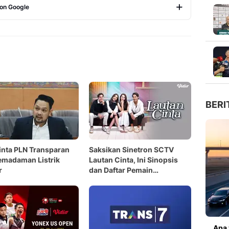
 on Google
Copy Link
BERI
nta PLN Transparan
Saksikan Sinetron SCTV
emadaman Listrik
Lautan Cinta, Ini Sinopsis
r
dan Daftar Pemain
Lengkapnya
Apa 