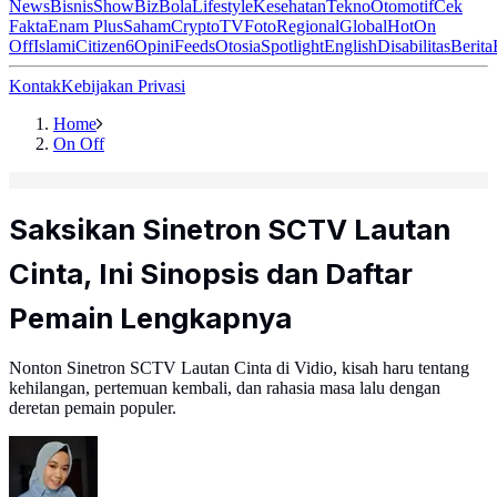
News
Bisnis
ShowBiz
Bola
Lifestyle
Kesehatan
Tekno
Otomotif
Cek
Fakta
Enam Plus
Saham
Crypto
TV
Foto
Regional
Global
Hot
On
Off
Islami
Citizen6
Opini
Feeds
Otosia
Spotlight
English
Disabilitas
Berita
Kontak
Kebijakan Privasi
Home
On Off
Saksikan Sinetron SCTV Lautan
Cinta, Ini Sinopsis dan Daftar
Pemain Lengkapnya
Nonton Sinetron SCTV Lautan Cinta di Vidio, kisah haru tentang
kehilangan, pertemuan kembali, dan rahasia masa lalu dengan
deretan pemain populer.