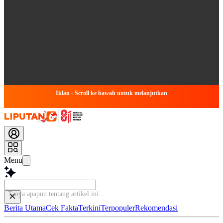
Iklan - Scroll ke bawah untuk melanjutkan
Menu
Berita Utama
Cek Fakta
Terkini
Terpopuler
Rekomendasi