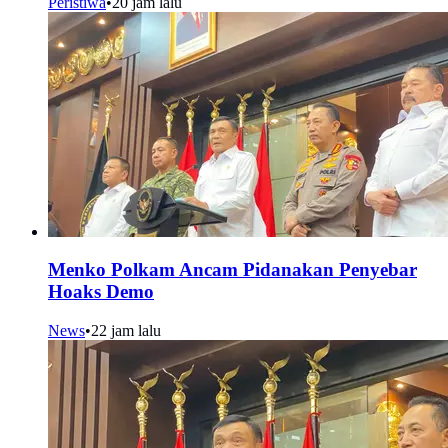
Peristiwa
•
20 jam lalu
Menko Polkam Ancam Pidanakan Penyebar
Hoaks Demo
News
•
22 jam lalu