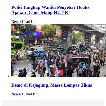
Polisi Tangkap Wanita Penyebar Hoaks
Ajakan Demo Jelang HUT RI
News
•
1 hari lalu
Demo di Kejagung, Massa Lempar Tikus
News
•
13 hari lalu