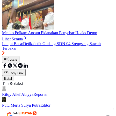
Menko Polkam Ancam Pidanakan Penyebar Hoaks Demo
Lihat Semua
Lanjut Baca:
Detik-detik Gudang SDN 04 Srengseng Sawah
Terbakar
Share
Copy Link
Batal
Tim Redaksi
Rifqy Alief Abiyya
Reporter
Putu Merta Surya Putra
Editor
Add