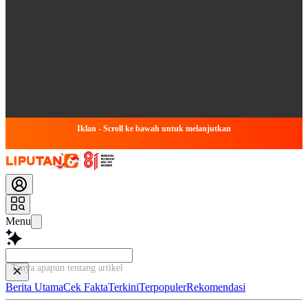
Iklan - Scroll ke bawah untuk melanjutkan
Menu
Tanya apapun tentang artikel ini...
Berita Utama
Cek Fakta
Terkini
Terpopuler
Rekomendasi