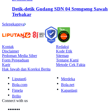
Detik-detik Gudang SDN 04 Srengseng Sawah
Terbakar
Selengkapnya
Kontak
Redaksi
Disclaimer
Kode Etik
Pedoman Media Siber
Sitemap
Form Pengaduan
Tentang Kami
Karir
Metode Cek Fakta
Hak Jawab dan Koreksi Berita
Liputan6
Merdeka
Bola.com
Bola.net
Fimela
Kapanlagi
Brilio
Connect with us