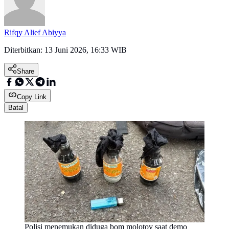
Rifqy Alief Abiyya
Diterbitkan:
13 Juni 2026, 16:33 WIB
Share
Copy Link
Batal
Polisi menemukan diduga bom molotov saat demo