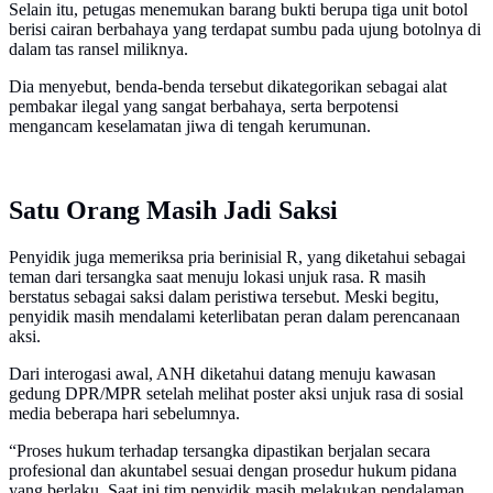
Selain itu, petugas menemukan barang bukti berupa tiga unit botol
berisi cairan berbahaya yang terdapat sumbu pada ujung botolnya di
dalam tas ransel miliknya.
Dia menyebut, benda-benda tersebut dikategorikan sebagai alat
pembakar ilegal yang sangat berbahaya, serta berpotensi
mengancam keselamatan jiwa di tengah kerumunan.
Satu Orang Masih Jadi Saksi
Penyidik juga memeriksa pria berinisial R, yang diketahui sebagai
teman dari tersangka saat menuju lokasi unjuk rasa. R masih
berstatus sebagai saksi dalam peristiwa tersebut. Meski begitu,
penyidik masih mendalami keterlibatan peran dalam perencanaan
aksi.
Dari interogasi awal, ANH diketahui datang menuju kawasan
gedung DPR/MPR setelah melihat poster aksi unjuk rasa di sosial
media beberapa hari sebelumnya.
“Proses hukum terhadap tersangka dipastikan berjalan secara
profesional dan akuntabel sesuai dengan prosedur hukum pidana
yang berlaku. Saat ini tim penyidik masih melakukan pendalaman