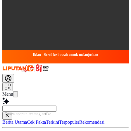
Iklan - Scroll ke bawah untuk melanjutkan
Menu
Tanya apapun tentang artikel ini...
Berita Utama
Cek Fakta
Terkini
Terpopuler
Rekomendasi