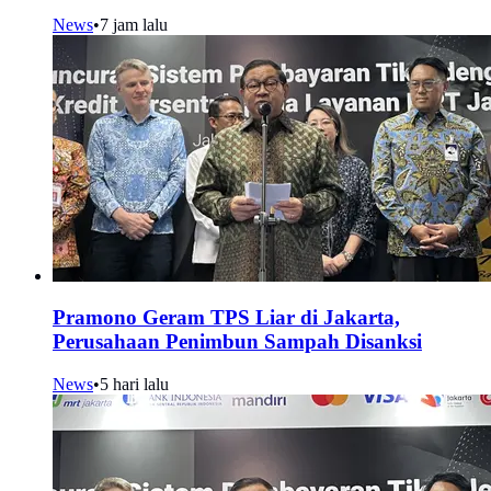
News
•
7 jam lalu
Pramono Geram TPS Liar di Jakarta,
Perusahaan Penimbun Sampah Disanksi
News
•
5 hari lalu