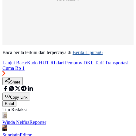
Baca berita terkini dan terpercaya di
Berita Liputan6
Lanjut Baca:
Kado HUT RI dari Pemprov DKI, Tarif Transportasi
Cuma Rp 1
Share
Copy Link
Batal
Tim Redaksi
Winda Nelfira
Reporter
Supriatin
Editor