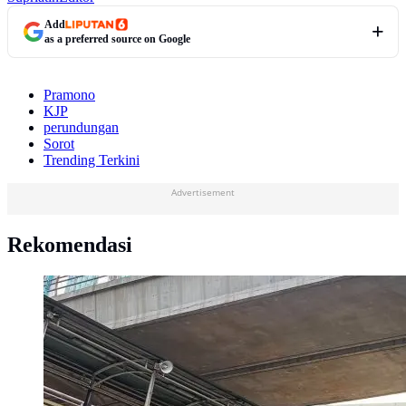
Add
as a preferred source on Google
Pramono
KJP
perundungan
Sorot
Trending Terkini
Advertisement
Rekomendasi