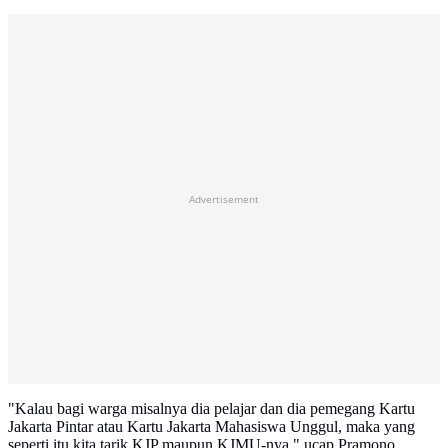
Advertisement
"Kalau bagi warga misalnya dia pelajar dan dia pemegang Kartu
Jakarta Pintar atau Kartu Jakarta Mahasiswa Unggul, maka yang
seperti itu kita tarik KJP maupun KJMU-nya," ucap Pramono.