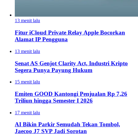
13 menit lalu
Fitur iCloud Private Relay Apple Bocorkan
Alamat IP Pengguna
13 menit lalu
Senat AS Genjot Clarity Act, Industri Kripto
Segera Punya Payung Hukum
15 menit lalu
Emiten GOOD Kantongi Penjualan Rp 7,26
Triliun hingga Semester I 2026
17 menit lalu
AI Bikin Parkir Semudah Tekan Tombol,
Jaecoo J7 SVP Jadi Sorotan