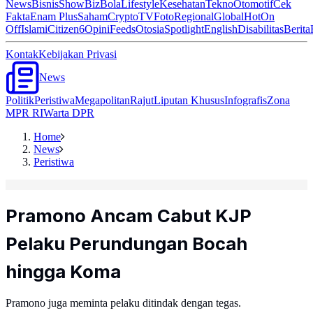
News
Bisnis
ShowBiz
Bola
Lifestyle
Kesehatan
Tekno
Otomotif
Cek
Fakta
Enam Plus
Saham
Crypto
TV
Foto
Regional
Global
Hot
On
Off
Islami
Citizen6
Opini
Feeds
Otosia
Spotlight
English
Disabilitas
Berita
Kontak
Kebijakan Privasi
News
Politik
Peristiwa
Megapolitan
Rajut
Liputan Khusus
Infografis
Zona
MPR RI
Warta DPR
Home
News
Peristiwa
Pramono Ancam Cabut KJP
Pelaku Perundungan Bocah
hingga Koma
Pramono juga meminta pelaku ditindak dengan tegas.