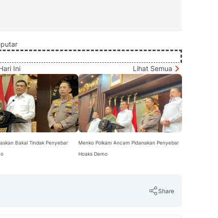
putar
ari Ini
Lihat Semua
gaskan Bakal Tindak Penyebar
Menko Polkam Ancam Pidanakan Penyebar
mo
Hoaks Demo
Share