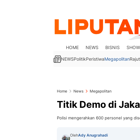
HOME
NEWS
BISNIS
SHOW
NEWS
Politik
Peristiwa
Megapolitan
Rajut
Home
News
Megapolitan
Titik Demo di Jakar
Polisi mengerahkan 600 personel yang dise
Oleh
Ady Anugrahadi