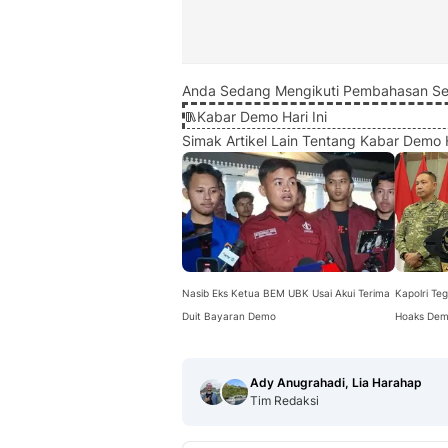
Anda Sedang Mengikuti Pembahasan Se
Kabar Demo Hari Ini
Simak Artikel Lain Tentang Kabar Demo H
Nasib Eks Ketua BEM UBK Usai Akui Terima
Kapolri Te
Duit Bayaran Demo
Hoaks De
Ady Anugrahadi, Lia Harahap
Tim Redaksi