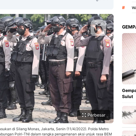
#
W
GEMPA
Copy Link
Gempa
Sulut
Perbesar
asukan di Silang Monas, Jakarta, Senin (11/4/2022). Polda Metro
bungan Polri-TNI dalam rangka pengamanan aksi unjuk rasa BEM