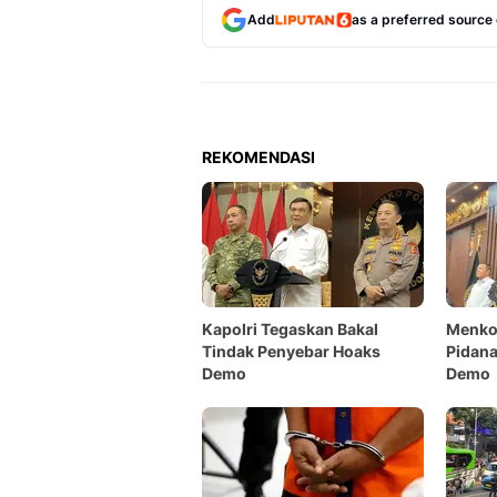
Add
as a preferred source
REKOMENDASI
Kapolri Tegaskan Bakal
Menko
Tindak Penyebar Hoaks
Pidan
Demo
Demo