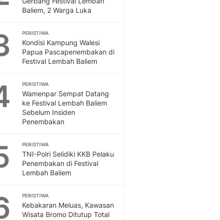
Gerbang Festival Lembah
Sport
Baliem, 2 Warga Luka
Berita Bola Terkini, Ja
Klasemen, Hasil Liga
3
PERISTIWA
Kondisi Kampung Walesi
Papua Pascapenembakan di
Festival Lembah Baliem
4
PERISTIWA
Wamenpar Sempat Datang
ke Festival Lembah Baliem
Sebelum Insiden
Penembakan
5
PERISTIWA
TNI-Polri Selidiki KKB Pelaku
Penembakan di Festival
Lembah Baliem
6
PERISTIWA
Kebakaran Meluas, Kawasan
Wisata Bromo Ditutup Total