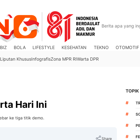
BIZ
BOLA
LIFESTYLE
KESEHATAN
TEKNO
OTOMOTIF
Liputan Khusus
Infografis
Zona MPR RI
Warta DPR
TOPIK
ta Hari Ini
#
TR
#
S
bar ke tiga titik demo.
#
P
#
F
Share