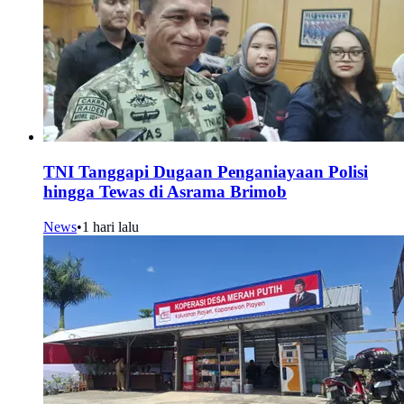
TNI Tanggapi Dugaan Penganiayaan Polisi
hingga Tewas di Asrama Brimob
News
•
1 hari lalu