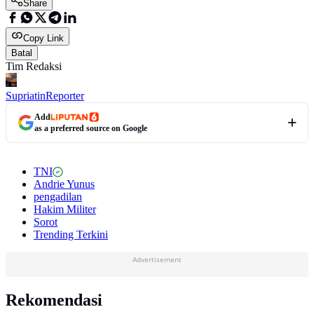
Share
Copy Link
Batal
Tim Redaksi
Supriatin
Reporter
Add
as a preferred source on Google
TNI
Andrie Yunus
pengadilan
Hakim Militer
Sorot
Trending Terkini
Advertisement
Rekomendasi