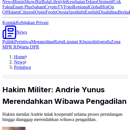
News
Bisnis
ShowBiz
Bola
Lifestyle
Kesehatan
Tekno
Otomotif
Cek
Fakta
Enam Plus
Saham
Crypto
TV
Foto
Regional
Global
Hot
On
Off
Islami
Citizen6
Opini
Feeds
Otosia
Spotlight
English
Disabilitas
Berita
Kontak
Kebijakan Privasi
News
Politik
Peristiwa
Megapolitan
Rajut
Liputan Khusus
Infografis
Zona
MPR RI
Warta DPR
Home
News
Peristiwa
Hakim Militer: Andrie Yunus
Merendahkan Wibawa Pengadilan
Hakim menilai Andrie tidak kooperatif selama proses persidangan
hingga dianggap merendahkan wibawa pengadilan.