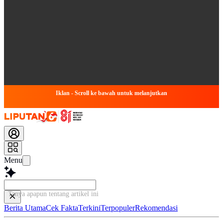
Iklan - Scroll ke bawah untuk melanjutkan
Menu
Tanya apapun tentang artikel ini...
Berita Utama
Cek Fakta
Terkini
Terpopuler
Rekomendasi