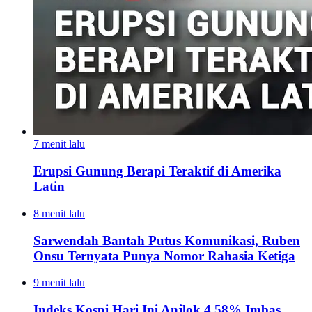
7 menit lalu
Erupsi Gunung Berapi Teraktif di Amerika
Latin
8 menit lalu
Sarwendah Bantah Putus Komunikasi, Ruben
Onsu Ternyata Punya Nomor Rahasia Ketiga
9 menit lalu
Indeks Kospi Hari Ini Anjlok 4,58% Imbas