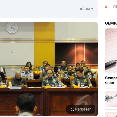
#
P
Share
GEMPA
Copy Link
Gempa
Sulut
Perbesar