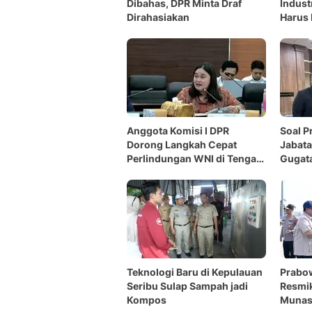
Dibahas, DPR Minta Draf
Indust
Dirahasiakan
Harus 
Sensas
Anggota Komisi I DPR
Soal P
Dorong Langkah Cepat
Jabata
Perlindungan WNI di Tengah
Gugata
Konflik Timur Tengah
Teknologi Baru di Kepulauan
Prabo
Seribu Sulap Sampah jadi
Resmi
Kompos
Munas