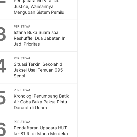
Pengacara No Viral No
Sport
Justice, Warisannya
Berita Bola Terkini, Ja
Mengubah Sistem Pemilu
Klasemen, Hasil Liga
3
PERISTIWA
Istana Buka Suara soal
Reshuffle, Dua Jabatan Ini
Jadi Prioritas
4
PERISTIWA
Situasi Terkini Sekolah di
Jaksel Usai Temuan 995
Senpi
5
PERISTIWA
Kronologi Penumpang Batik
Air Coba Buka Paksa Pintu
Darurat di Udara
6
PERISTIWA
Pendaftaran Upacara HUT
ke-81 RI di Istana Merdeka