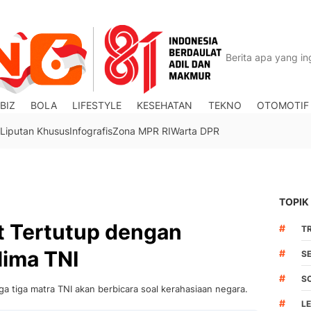
BIZ
BOLA
LIFESTYLE
KESEHATAN
TEKNO
OTOMOTIF
Liputan Khusus
Infografis
Zona MPR RI
Warta DPR
TOPIK
t Tertutup dengan
#
TR
ima TNI
#
S
#
S
 tiga matra TNI akan berbicara soal kerahasiaan negara.
#
L