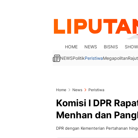
HOME
NEWS
BISNIS
SHOW
NEWS
Politik
Peristiwa
Megapolitan
Rajut
Home
News
Peristiwa
Komisi I DPR Rapa
Menhan dan Pangl
DPR dengan Kementerian Pertahanan hingga