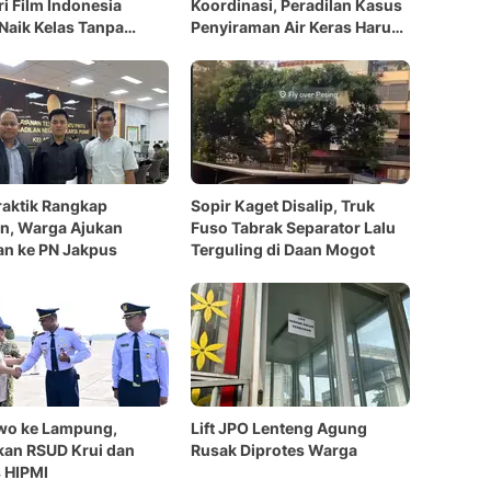
ri Film Indonesia
Koordinasi, Peradilan Kasus
Naik Kelas Tanpa
Penyiraman Air Keras Harus
i, Jual Kualitas Cerita
Terbuka
raktik Rangkap
Sopir Kaget Disalip, Truk
n, Warga Ajukan
Fuso Tabrak Separator Lalu
n ke PN Jakpus
Terguling di Daan Mogot
wo ke Lampung,
Lift JPO Lenteng Agung
kan RSUD Krui dan
Rusak Diprotes Warga
 HIPMI