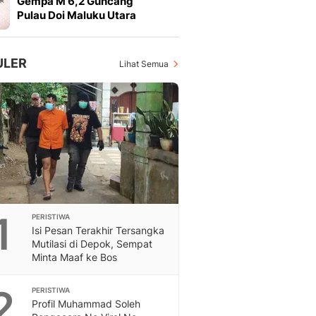
Gempa M 6,2 Guncang
Feeds
Pulau Doi Maluku Utara
Feeds Liputan6: Kumpul
Terbaru Harian
Otosia
ULER
Lihat Semua
Otosia
Spotlight
Berita Terkini, Kabar Te
Dan Dunia - Liputan6.
English
Exploring Knowledge, T
En.Liputan6.com
Disabilitas
Disabilitas Berita Terkini
1
PERISTIWA
Harian, Berita Terbaru,
Isi Pesan Terakhir Tersangka
Berita
Mutilasi di Depok, Sempat
Berita Hari Ini Politik,
Minta Maaf ke Bos
Health
Kabar Berita Terbaru D
2
PERISTIWA
Diet, Herbal Terbaik
Profil Muhammad Soleh