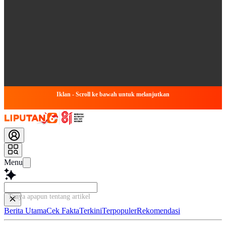
Iklan - Scroll ke bawah untuk melanjutkan
Menu
Tanya apapun tentang artikel ini...
Berita Utama
Cek Fakta
Terkini
Terpopuler
Rekomendasi