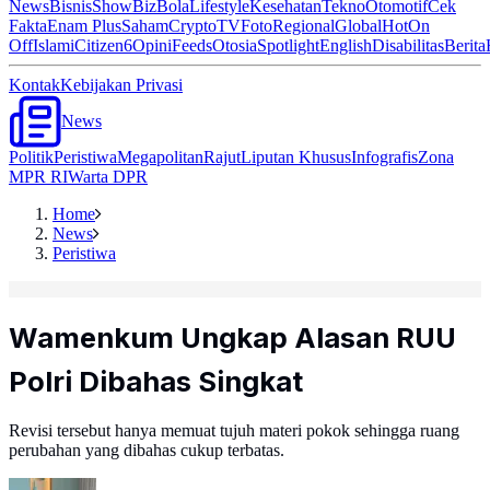
News
Bisnis
ShowBiz
Bola
Lifestyle
Kesehatan
Tekno
Otomotif
Cek
Fakta
Enam Plus
Saham
Crypto
TV
Foto
Regional
Global
Hot
On
Off
Islami
Citizen6
Opini
Feeds
Otosia
Spotlight
English
Disabilitas
Berita
Kontak
Kebijakan Privasi
News
Politik
Peristiwa
Megapolitan
Rajut
Liputan Khusus
Infografis
Zona
MPR RI
Warta DPR
Home
News
Peristiwa
Wamenkum Ungkap Alasan RUU
Polri Dibahas Singkat
Revisi tersebut hanya memuat tujuh materi pokok sehingga ruang
perubahan yang dibahas cukup terbatas.