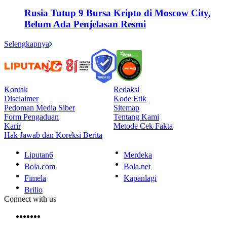
Rusia Tutup 9 Bursa Kripto di Moscow City,
Belum Ada Penjelasan Resmi
Selengkapnya
Kontak
Redaksi
Disclaimer
Kode Etik
Pedoman Media Siber
Sitemap
Form Pengaduan
Tentang Kami
Karir
Metode Cek Fakta
Hak Jawab dan Koreksi Berita
Liputan6
Merdeka
Bola.com
Bola.net
Fimela
Kapanlagi
Brilio
Connect with us