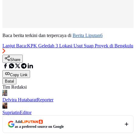
Baca berita terkini dan terpercaya di
Berita Liputan6
Lanjut Baca:
KPK Geledah 3 Lokasi Usut Suap Proyek di Bengkulu
Share
Copy Link
Batal
Tim Redaksi
Delvira Hutabarat
Reporter
Supriatin
Editor
Add
as a preferred source on Google