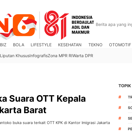
BIZ
BOLA
LIFESTYLE
KESEHATAN
TEKNO
OTOMOTIF
Liputan Khusus
Infografis
Zona MPR RI
Warta DPR
TOPIK
uka Suara OTT Kepala
#
TR
karta Barat
#
S
#
S
ntoko buka suara terkait OTT KPK di Kantor Imigrasi Jakarta
#
P