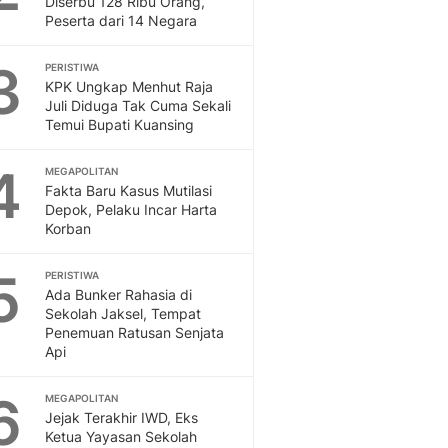
Diserbu 128 Ribu Orang,
Sport
Peserta dari 14 Negara
Berita Bola Terkini, Ja
Klasemen, Hasil Liga
3
PERISTIWA
KPK Ungkap Menhut Raja
Juli Diduga Tak Cuma Sekali
Temui Bupati Kuansing
4
MEGAPOLITAN
Fakta Baru Kasus Mutilasi
Depok, Pelaku Incar Harta
Korban
5
PERISTIWA
Ada Bunker Rahasia di
Sekolah Jaksel, Tempat
Penemuan Ratusan Senjata
Api
6
MEGAPOLITAN
Jejak Terakhir IWD, Eks
Ketua Yayasan Sekolah