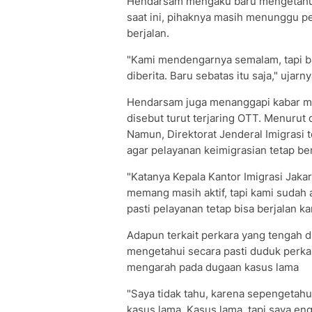
Hendarsam mengaku baru mengetahui
saat ini, pihaknya masih menunggu p
berjalan.
"Kami mendengarnya semalam, tapi ba
diberita. Baru sebatas itu saja," ujarny
Hendarsam juga menanggapi kabar men
disebut turut terjaring OTT. Menurut 
Namun, Direktorat Jenderal Imigrasi 
agar pelayanan keimigrasian tetap ber
"Katanya Kepala Kantor Imigrasi Jakar
memang masih aktif, tapi kami sudah a
pasti pelayanan tetap bisa berjalan ka
Adapun terkait perkara yang tengah
mengetahui secara pasti duduk perka
mengarah pada dugaan kasus lama
"Saya tidak tahu, karena sepengetahu
kasus lama. Kasus lama, tapi saya eng