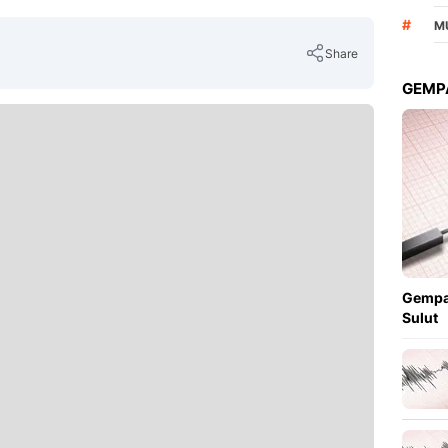
#
M
Share
GEMPA
Copy Link
Gempa
Sulut