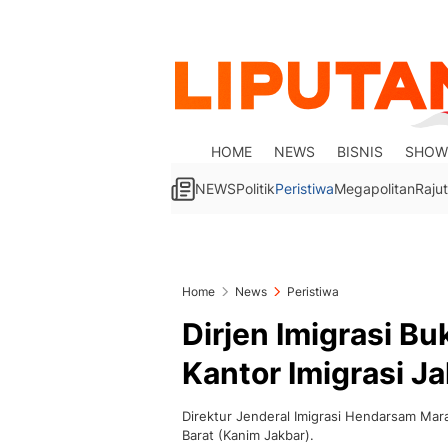
HOME
NEWS
BISNIS
SHOW
NEWS
Politik
Peristiwa
Megapolitan
Rajut
Home
News
Peristiwa
Dirjen Imigrasi B
Kantor Imigrasi Ja
Direktur Jenderal Imigrasi Hendarsam Mara
Barat (Kanim Jakbar).