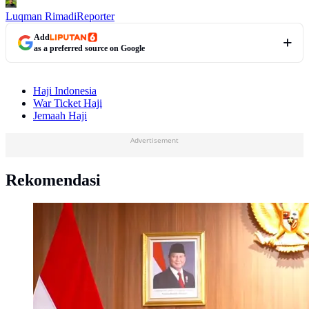
Luqman Rimadi
Reporter
Add
as a preferred source on Google
Haji Indonesia
War Ticket Haji
Jemaah Haji
Advertisement
Rekomendasi