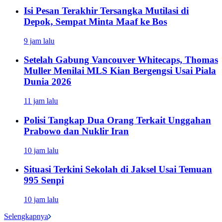
Isi Pesan Terakhir Tersangka Mutilasi di
Depok, Sempat Minta Maaf ke Bos
9 jam lalu
Setelah Gabung Vancouver Whitecaps, Thomas
Muller Menilai MLS Kian Bergengsi Usai Piala
Dunia 2026
11 jam lalu
Polisi Tangkap Dua Orang Terkait Unggahan
Prabowo dan Nuklir Iran
10 jam lalu
Situasi Terkini Sekolah di Jaksel Usai Temuan
995 Senpi
10 jam lalu
Selengkapnya