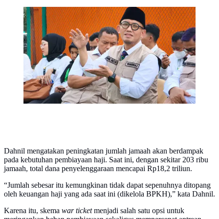
Wakil Menteri Kementerian Haji dan Umrah
(Wamenhaj) Dahnil Anzar Simanjuntak di Asrama Haji
Pondok Gede, Jakarta, Senin (26/1/2026). (Foto:
Liputan6.com/Asnida Riani).
Dahnil mengatakan peningkatan jumlah jamaah akan berdampak
pada kebutuhan pembiayaan haji. Saat ini, dengan sekitar 203 ribu
jamaah, total dana penyelenggaraan mencapai Rp18,2 triliun.
“Jumlah sebesar itu kemungkinan tidak dapat sepenuhnya ditopang
oleh keuangan haji yang ada saat ini (dikelola BPKH),” kata Dahnil.
Karena itu, skema
war ticket
menjadi salah satu opsi untuk