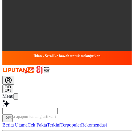
Iklan - Scroll ke bawah untuk melanjutkan
Menu
Tanya apapun tentang artikel ini...
Berita Utama
Cek Fakta
Terkini
Terpopuler
Rekomendasi