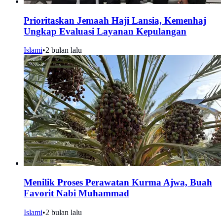
Prioritaskan Jemaah Haji Lansia, Kemenhaj
Ungkap Evaluasi Layanan Kepulangan
Islami
•
2 bulan lalu
Menilik Proses Perawatan Kurma Ajwa, Buah
Favorit Nabi Muhammad
Islami
•
2 bulan lalu