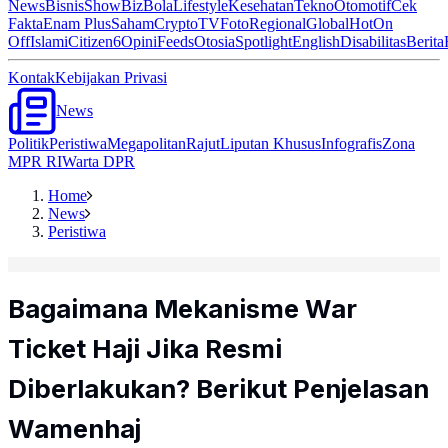
News
Bisnis
ShowBiz
Bola
Lifestyle
Kesehatan
Tekno
Otomotif
Cek
Fakta
Enam Plus
Saham
Crypto
TV
Foto
Regional
Global
Hot
On
Off
Islami
Citizen6
Opini
Feeds
Otosia
Spotlight
English
Disabilitas
Berita
Kontak
Kebijakan Privasi
News
Politik
Peristiwa
Megapolitan
Rajut
Liputan Khusus
Infografis
Zona
MPR RI
Warta DPR
Home
News
Peristiwa
Bagaimana Mekanisme War
Ticket Haji Jika Resmi
Diberlakukan? Berikut Penjelasan
Wamenhaj