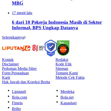
MBG
17 menit lalu
6 dari 10 Pekerja Indonesia Masih di Sektor
Informal, BPS Ungkap Datanya
Selengkapnya
Kontak
Redaksi
Disclaimer
Kode Etik
Pedoman Media Siber
Sitemap
Form Pengaduan
Tentang Kami
Karir
Metode Cek Fakta
Hak Jawab dan Koreksi Berita
Liputan6
Merdeka
Bola.com
Bola.net
Fimela
Kapanlagi
Brilio