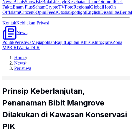
News
Bisnis
ShowBiz
Bola
Lifestyle
Kesehatan
Tekno
Otomotif
Cek
Fakta
Enam Plus
Saham
Crypto
TV
Foto
Regional
Global
Hot
On
Off
Islami
Citizen6
Opini
Feeds
Otosia
Spotlight
English
Disabilitas
Berita
Kontak
Kebijakan Privasi
News
Politik
Peristiwa
Megapolitan
Rajut
Liputan Khusus
Infografis
Zona
MPR RI
Warta DPR
Home
News
Peristiwa
Prinsip Keberlanjutan,
Penanaman Bibit Mangrove
Dilakukan di Kawasan Konservasi
PIK