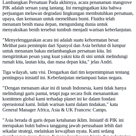
Lambangkan Persatuan Pada akhirnya, acara penanaman mangrove
PIK adalah seruan yang lantang. Ini mengingatkan kita bahwa
perjuangan melawan degradasi lingkungan membutuhkan persatuan,
upaya, dan kemauan untuk memelihara bumi. Fluidra telah
menanam benih masa depan, mengundang dunia untuk
menyaksikan benih tersebut tumbuh menjadi warisan keberlanjutan.
"Menyelenggarakan acara ini adalah suatu kehormatan besar.
Melihat para pemimpin dari Spanyol dan Asia berlutut di lumpur
untuk menanam bakau melambangkan persatuan kita. Ini
mengirimkan pesan yang kuat yakni kita di sini untuk melindungi
rumah kita, lautan kita, dan masa depan kita," jelas Andri.
Tiga wilayah, satu visi. Dengarkan dari tim kepemimpinan tentang
pentingnya inisiatif ini. Keberlanjutan melampaui batas negara.
"Dengan menanam akar ini di tanah Indonesia, kami tidak hanya
melindungi garis pantai, tetapi juga secara fisik menanamkan
komitmen global kami terhadap planet ini ke dalam fondasi
operasional kami. Inilah warisan kami dalam tindakan," kata
General Manager Africa, Asia & UK Francesc Camps.
"Asia berada di garis depan ketahanan iklim. Inisiatif di PIK ini
merupakan bukti bahwa tanggung jawab perusahaan lebih dari
sekadar strategi, melainkan kewajiban nyata. Kami sedang