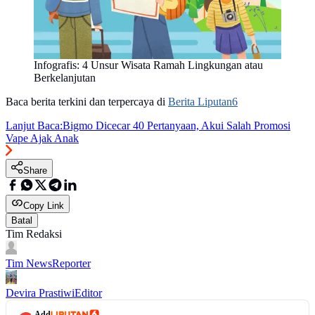
Infografis: 4 Unsur Wisata Ramah Lingkungan atau
Berkelanjutan
Baca berita terkini dan terpercaya di
Berita Liputan6
Lanjut Baca:
Bigmo Dicecar 40 Pertanyaan, Akui Salah Promosi
Vape Ajak Anak
Share
Copy Link
Batal
Tim Redaksi
Tim News
Reporter
Devira Prastiwi
Editor
Add