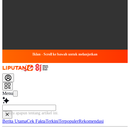
Iklan - Scroll ke bawah untuk melanjutkan
Menu
Tanya apapun tentang ar
Berita Utama
Cek Fakta
Terkini
Terpopuler
Rekomendasi