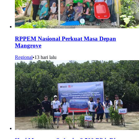
RPPEM Nasional Perkuat Masa Depan
Mangrove
Regional
•
13 hari lalu