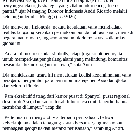
Konservasi Mangrove di Pantai Indah Kapuk (PIK), zona
penyangga ekologis strategis yang vital untuk mencegah erosi
pantai," ujar Managing Director Indonesia Andri Ricardo melalui
keterangan tertulis, Minggu (1/2/2026).
Dia menyebut, Indonesia, negara kepulauan yang menghadapi
realitas langsung kenaikan permukaan laut dan abrasi tanah, menjadi
negara tuan rumah yang sempurna untuk demonstrasi solidaritas
global ini.
"Acara ini bukan sekadar simbolis, tetapi juga komitmen nyata
untuk memperkuat penghalang alami yang melindungi komunitas
pesisir dan keanekaragaman hayati," kata Andri.
Dia menjelaskan, acara ini menyatukan koalisi kepemimpinan yang
beragam, menyambut para pemimpin manajemen Asia dan global
dari seluruh Fluidra.
"Para eksekutif datang dari kantor pusat di Spanyol, pusat regional
di seluruh Asia, dan kantor lokal di Indonesia untuk berdiri bahu-
membahu di lumpur," ucap dia.
"Pertemuan ini menyoroti visi terpadu perusahaan: bahwa
keberlanjutan adalah tanggung jawab bersama yang melampaui
pembagian geografis dan hierarki perusahaan," sambung Andri.