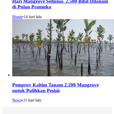
Hari Mangrove Sedunia, 2.500 Bibit Ditanam
di Pulau Pramuka
Bisnis
•
14 hari lalu
Pemprov Kaltim Tanam 2.200 Mangrove
untuk Pulihkan Pesisir
News
•
21 hari lalu