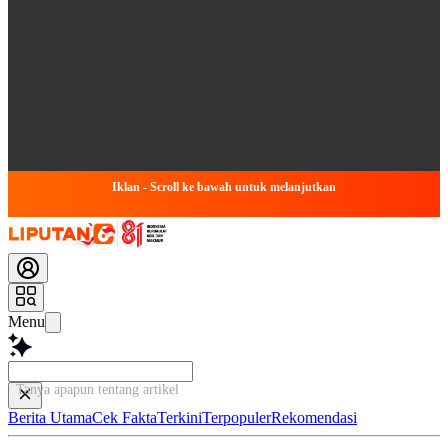
Iklan - Scroll ke bawah untuk melanjutkan
Menu
Tanya apapun tentang artikel ini...
Berita Utama
Cek Fakta
Terkini
Terpopuler
Rekomendasi