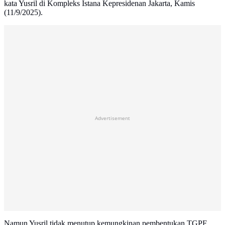
kata Yusril di Kompleks Istana Kepresidenan Jakarta, Kamis
(11/9/2025).
Advertisement
Namun Yusril tidak menutup kemungkinan pembentukan TGPF.