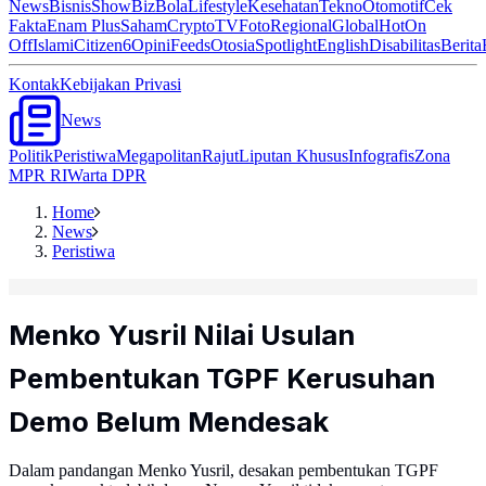
News
Bisnis
ShowBiz
Bola
Lifestyle
Kesehatan
Tekno
Otomotif
Cek
Fakta
Enam Plus
Saham
Crypto
TV
Foto
Regional
Global
Hot
On
Off
Islami
Citizen6
Opini
Feeds
Otosia
Spotlight
English
Disabilitas
Berita
Kontak
Kebijakan Privasi
News
Politik
Peristiwa
Megapolitan
Rajut
Liputan Khusus
Infografis
Zona
MPR RI
Warta DPR
Home
News
Peristiwa
Menko Yusril Nilai Usulan
Pembentukan TGPF Kerusuhan
Demo Belum Mendesak
Dalam pandangan Menko Yusril, desakan pembentukan TGPF