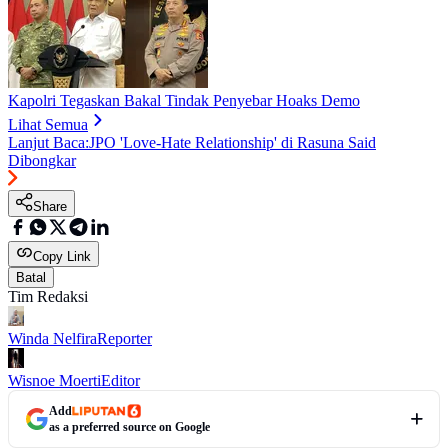
Kapolri Tegaskan Bakal Tindak Penyebar Hoaks Demo
Lihat Semua
Lanjut Baca:
JPO 'Love-Hate Relationship' di Rasuna Said
Dibongkar
Share
Copy Link
Batal
Tim Redaksi
Winda Nelfira
Reporter
Wisnoe Moerti
Editor
Add
as a preferred source on Google