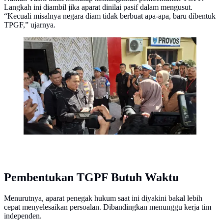
Langkah ini diambil jika aparat dinilai pasif dalam mengusut.
“Kecuali misalnya negara diam tidak berbuat apa-apa, baru dibentuk
TPGF,” ujarnya.
Keluarga ojol yang tewas di Makassar menangis saat
bertemu Menko Yusril Ihza Mahendra.
(Liputan6.com/Fauzan)
Pembentukan TGPF Butuh Waktu
Menurutnya, aparat penegak hukum saat ini diyakini bakal lebih
cepat menyelesaikan persoalan. Dibandingkan menunggu kerja tim
independen.