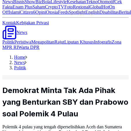
News
Bisnis
ShowBiz
Bola
Lifestyle
Kesehatan
Tekno
Otomotif
Cek
Fakta
Enam Plus
Saham
Crypto
TV
Foto
Regional
Global
Hot
On
Off
Islami
Citizen6
Opini
Otosia
Feeds
Spotlight
English
Disabilitas
Berita
Kontak
Kebijakan Privasi
News
Politik
Peristiwa
Megapolitan
Rajut
Liputan Khusus
Infografis
Zona
MPR RI
Warta DPR
Home
News
Politik
Demokrat Minta Tak Ada Pihak
yang Benturkan SBY dan Prabowo
soal Polemik 4 Pulau
Polemik 4 pulau yang tengah diperselisihkan Aceh dan Sumatera