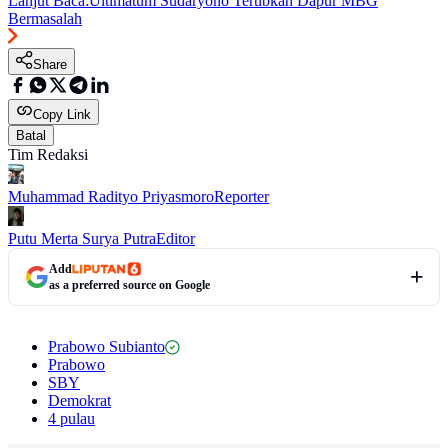
Lanjut Baca:
Ultimatum Sudaryono Tertibkan Dapur MBG
Bermasalah
Share
Copy Link
Batal
Tim Redaksi
Muhammad Radityo Priyasmoro
Reporter
Putu Merta Surya Putra
Editor
Add
as a preferred source on Google
Prabowo Subianto
Prabowo
SBY
Demokrat
4 pulau