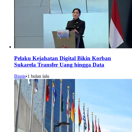
Pelaku Kejahatan Digital Bikin Korban
Sukarela Transfer Uang hingga Data
Bisnis
•
1 bulan lalu