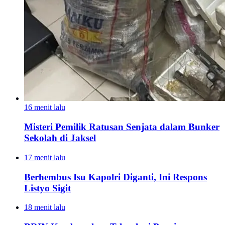
16 menit lalu
Misteri Pemilik Ratusan Senjata dalam Bunker
Sekolah di Jaksel
17 menit lalu
Berhembus Isu Kapolri Diganti, Ini Respons
Listyo Sigit
18 menit lalu