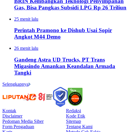
BRIN Kembangkan Teknologi Penyimpanan
Gas, Bisa Pangkas Subsidi LPG Rp 26 Triliun
25 menit lalu
Perintah Pramono ke Dishub Usai Sopir
Angkot M44 Demo
26 menit lalu
Gandeng Astra UD Trucks, PT Trans
Migasindo Amankan Keandalan Armada
Tangki
Selengkapnya
Kontak
Redaksi
Disclaimer
Kode Etik
Pedoman Media Siber
Sitemap
Form Pengaduan
Tentang Kami
Karir
Metode Cek Fakta