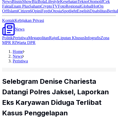
News
Bisnis
ShowBiz
Bola
Lifestyle
Kesehatan
Tekno
Otomotif
Cek
Fakta
Enam Plus
Saham
Crypto
TV
Foto
Regional
Global
Hot
On
Off
Islami
Citizen6
Opini
Feeds
Otosia
Spotlight
English
Disabilitas
Berita
Kontak
Kebijakan Privasi
News
Politik
Peristiwa
Megapolitan
Rajut
Liputan Khusus
Infografis
Zona
MPR RI
Warta DPR
Home
News
Peristiwa
Selebgram Denise Chariesta
Datangi Polres Jaksel, Laporkan
Eks Karyawan Diduga Terlibat
Kasus Penggelapan