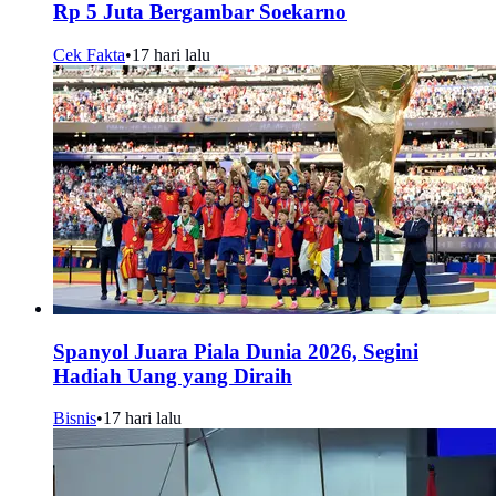
Rp 5 Juta Bergambar Soekarno
Cek Fakta
•
17 hari lalu
Spanyol Juara Piala Dunia 2026, Segini
Hadiah Uang yang Diraih
Bisnis
•
17 hari lalu