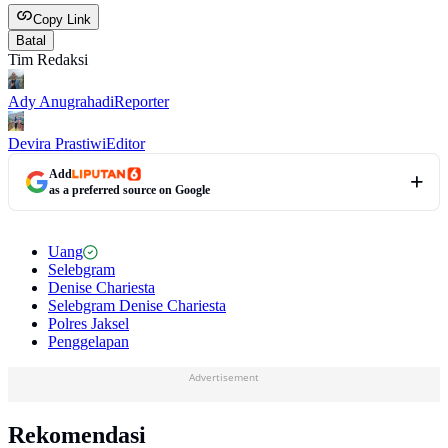
Copy Link
Batal
Tim Redaksi
Ady Anugrahadi
Reporter
Devira Prastiwi
Editor
Add
as a preferred source on Google
Uang
Selebgram
Denise Chariesta
Selebgram Denise Chariesta
Polres Jaksel
Penggelapan
Advertisement
Rekomendasi