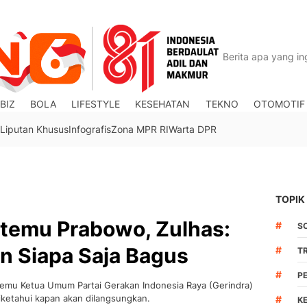
BIZ
BOLA
LIFESTYLE
KESEHATAN
TEKNO
OTOMOTIF
Liputan Khusus
Infografis
Zona MPR RI
Warta DPR
TOPIK
temu Prabowo, Zulhas:
#
S
n Siapa Saja Bagus
#
TR
#
P
emu Ketua Umum Partai Gerakan Indonesia Raya (Gerindra)
iketahui kapan akan dilangsungkan.
#
K