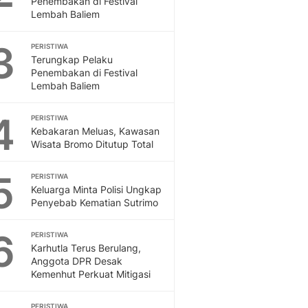
Penembakan di Festival
Sport
Lembah Baliem
Berita Bola Terkini, Ja
Klasemen, Hasil Liga
3
PERISTIWA
Terungkap Pelaku
Penembakan di Festival
Lembah Baliem
4
PERISTIWA
Kebakaran Meluas, Kawasan
Wisata Bromo Ditutup Total
5
PERISTIWA
Keluarga Minta Polisi Ungkap
Penyebab Kematian Sutrimo
6
PERISTIWA
Karhutla Terus Berulang,
Anggota DPR Desak
Kemenhut Perkuat Mitigasi
PERISTIWA