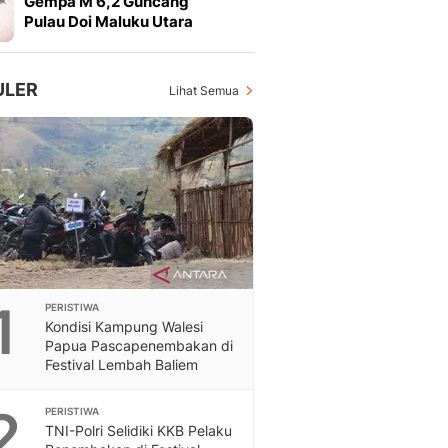
Gempa M 6,2 Guncang
Feeds
Pulau Doi Maluku Utara
Feeds Liputan6: Kumpul
Terbaru Harian
Otosia
ULER
Lihat Semua
Otosia
Spotlight
Berita Terkini, Kabar Te
Dan Dunia - Liputan6.
English
Exploring Knowledge, T
En.Liputan6.com
Disabilitas
Disabilitas Berita Terkini
1
PERISTIWA
Harian, Berita Terbaru,
Kondisi Kampung Walesi
Berita
Papua Pascapenembakan di
Berita Hari Ini Politik,
Festival Lembah Baliem
Health
Kabar Berita Terbaru D
2
PERISTIWA
Diet, Herbal Terbaik
TNI-Polri Selidiki KKB Pelaku