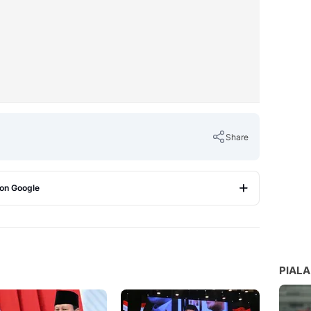
Share
 on Google
Copy Link
PIALA