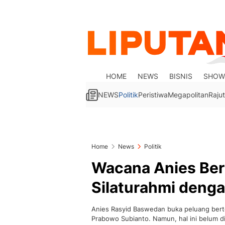
HOME
NEWS
BISNIS
SHOW
NEWS
Politik
Peristiwa
Megapolitan
Rajut
Home
News
Politik
Wacana Anies Ber
Silaturahmi denga
Anies Rasyid Baswedan buka peluang bert
Prabowo Subianto. Namun, hal ini belum d