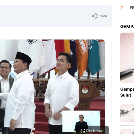
#
F
Share
GEMPA
Copy Link
Gempa
Sulut
Perbesar