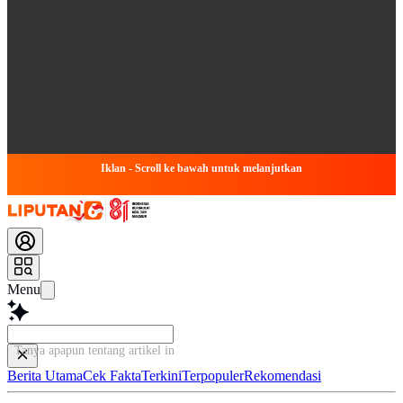
Iklan - Scroll ke bawah untuk melanjutkan
Menu
Tanya apapun tentang artikel ini...
Berita Utama
Cek Fakta
Terkini
Terpopuler
Rekomendasi