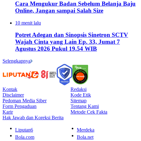
Cara Mengukur Badan Sebelum Belanja Baju
Online, Jangan sampai Salah Size
10 menit lalu
Potret Adegan dan Sinopsis Sinetron SCTV
Wajah Cinta yang Lain Ep. 33, Jumat 7
Agustus 2026 Pukul 19.54 WIB
Selengkapnya
Kontak
Redaksi
Disclaimer
Kode Etik
Pedoman Media Siber
Sitemap
Form Pengaduan
Tentang Kami
Karir
Metode Cek Fakta
Hak Jawab dan Koreksi Berita
Liputan6
Merdeka
Bola.com
Bola.net