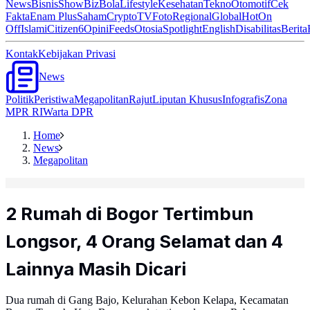
News
Bisnis
ShowBiz
Bola
Lifestyle
Kesehatan
Tekno
Otomotif
Cek
Fakta
Enam Plus
Saham
Crypto
TV
Foto
Regional
Global
Hot
On
Off
Islami
Citizen6
Opini
Feeds
Otosia
Spotlight
English
Disabilitas
Berita
Kontak
Kebijakan Privasi
News
Politik
Peristiwa
Megapolitan
Rajut
Liputan Khusus
Infografis
Zona
MPR RI
Warta DPR
Home
News
Megapolitan
2 Rumah di Bogor Tertimbun
Longsor, 4 Orang Selamat dan 4
Lainnya Masih Dicari
Dua rumah di Gang Bajo, Kelurahan Kebon Kelapa, Kecamatan