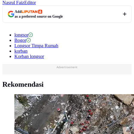
Nasrul Faiz
Editor
Add
as a preferred source on Google
longsor
Bogor
Longsor Timpa Rumah
korban
Korban longsor
Advertisement
Rekomendasi