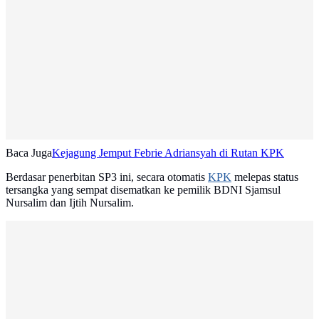
Baca Juga
Kejagung Jemput Febrie Adriansyah di Rutan KPK
Berdasar penerbitan SP3 ini, secara otomatis
KPK
melepas status
tersangka yang sempat disematkan ke pemilik BDNI Sjamsul
Nursalim dan Ijtih Nursalim.