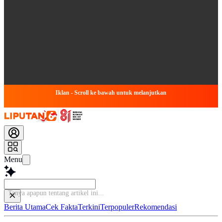
Iklan - Scroll ke bawah untuk melanjutkan
Menu
Tanya
Berita Utama
Cek Fakta
Terkini
Terpopuler
Rekomendasi