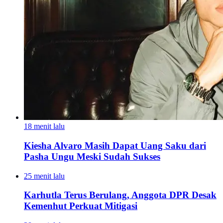
18 menit lalu
Kiesha Alvaro Masih Dapat Uang Saku dari
Pasha Ungu Meski Sudah Sukses
25 menit lalu
Karhutla Terus Berulang, Anggota DPR Desak
Kemenhut Perkuat Mitigasi