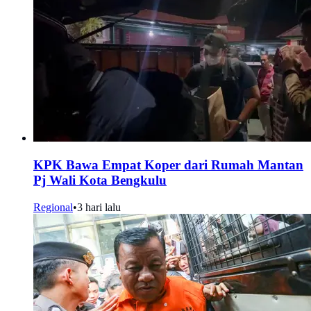
KPK Bawa Empat Koper dari Rumah Mantan
Pj Wali Kota Bengkulu
Regional
•
3 hari lalu