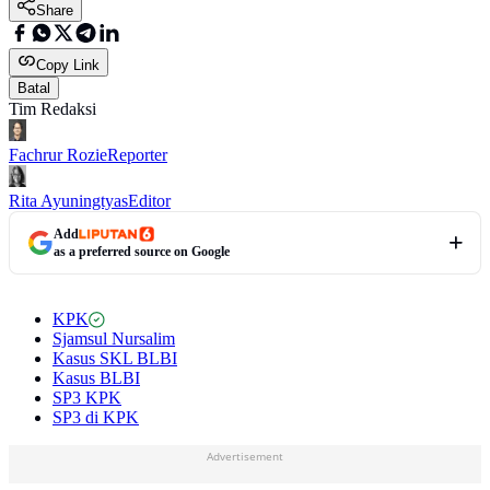
Share
Copy Link
Batal
Tim Redaksi
Fachrur Rozie
Reporter
Rita Ayuningtyas
Editor
Add
as a preferred source on Google
KPK
Sjamsul Nursalim
Kasus SKL BLBI
Kasus BLBI
SP3 KPK
SP3 di KPK
Advertisement