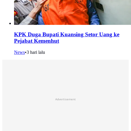
KPK Duga Bupati Kuansing Setor Uang ke
Pejabat Kemenhut
News
•
3 hari lalu
Advertisement