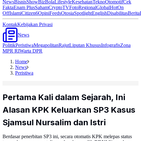
News
Bisnis
ShowBiz
Bola
Lifestyle
Kesehatan
Tekno
Otomotif
Cek
Fakta
Enam Plus
Saham
Crypto
TV
Foto
Regional
Global
Hot
On
Off
Islami
Citizen6
Opini
Feeds
Otosia
Spotlight
English
Disabilitas
Berita
Kontak
Kebijakan Privasi
News
Politik
Peristiwa
Megapolitan
Rajut
Liputan Khusus
Infografis
Zona
MPR RI
Warta DPR
Home
News
Peristiwa
Pertama Kali dalam Sejarah, Ini
Alasan KPK Keluarkan SP3 Kasus
Sjamsul Nursalim dan Istri
Berdasar penerbitan SP3 ini, secara otomatis KPK melepas status