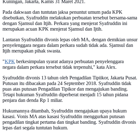
Kuningan, Jakarta, Kamis 31 Maret 2021.
Pada dakwaan dan tuntutan jaksa penuntut umum pada KPK
disebutkan, Syafruddin melakukan perbuatan tersebut bersama-sama
dengan Sjamsul dan Itjih. Perkara yang menjerat Syafruddin ini
merupakan acuan KPK menjerat Sjamsul dan Ijtih.
Lantaran Syafruddin divonis lepas oleh MA, dengan demikian unsur
penyelenggara negara dalam perkara sudah tidak ada. Sjamsul dan
Itjih merupakan pihak swasta.
"
KPK
berkesimpulan syarat adanya perbuatan penyelenggara
negara dalam perkara tersebut tidak terpenuhi," kata Alex.
Syafruddin divonis 13 tahun oleh Pengadilan Tipiikor, Jakarta Pusat.
Putusan itu dibacakan pada 24 September 2018. Syafruddin tidak
puas atas putusan Pengadilan Tipikor dan mengajukan banding.
Tetapi hukuman Syafruddin diperberat menjadi 15 tahun pidana
penjara dan denda Rp 1 miliar.
Hukumannya ditambah, Syafruddin mengajukan upaya hukum
kasasi. Vonis MA atas kasasi Syafruddin menggurkan putusan
pengadilan tingkat pertama dan tingkat banding. Syafruddin divonis
lepas dari segala tuntutan hukum.