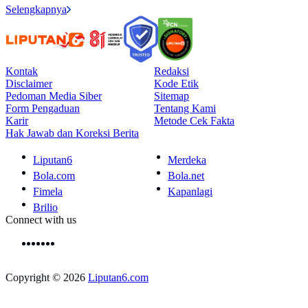
Selengkapnya
Kontak
Redaksi
Disclaimer
Kode Etik
Pedoman Media Siber
Sitemap
Form Pengaduan
Tentang Kami
Karir
Metode Cek Fakta
Hak Jawab dan Koreksi Berita
Liputan6
Merdeka
Bola.com
Bola.net
Fimela
Kapanlagi
Brilio
Connect with us
Copyright © 2026
Liputan6.com