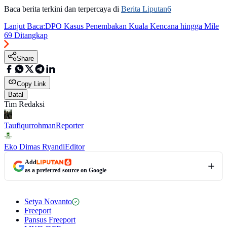
Baca berita terkini dan terpercaya di
Berita Liputan6
Lanjut Baca:
DPO Kasus Penembakan Kuala Kencana hingga Mile
69 Ditangkap
Share
Copy Link
Batal
Tim Redaksi
Taufiqurrohman
Reporter
Eko Dimas Ryandi
Editor
Add
as a preferred source on Google
Setya Novanto
Freeport
Pansus Freeport