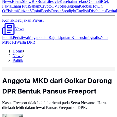
News
Bisnis
ShowBiz
Bola
Lifestyle
Kesehatan
Tekno
Otomotif
Cek
Fakta
Enam Plus
Saham
Crypto
TV
Foto
Regional
Global
Hot
On
Off
Islami
Citizen6
Opini
Feeds
Otosia
Spotlight
English
Disabilitas
Berita
Kontak
Kebijakan Privasi
News
Politik
Peristiwa
Megapolitan
Rajut
Liputan Khusus
Infografis
Zona
MPR RI
Warta DPR
Home
News
Politik
Anggota MKD dari Golkar Dorong
DPR Bentuk Pansus Freeport
Kasus Freeport tidak boleh berhenti pada Setya Novanto. Harus
ditelaah lebih dalam lewat Pansus Freeport di DPR.