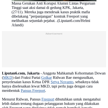
Massa Gerakan Anti Korupsi Alumni Lintas Perguruan
Tinggi saat aksi damai di gedung KPK, Jakarta,
(27/11). Mereka juga mendesak kasus praktik mafia
dibelakang "perpanjangan" kontrak Freeport yang
melibatkan sejumlah pejabat. .(Liputan6.com/Helmi
Afandi)
Advertisement
Liputan6.com, Jakarta -
Anggota Mahkamah Kehormatan Dewan
(
MKD
) dari Fraksi Partai
Golkar
Ridwan Bae mengusulkan,
penyelesaian kasus Ketua DPR
Setya Novanto
, sebaiknya tidak
hanya diselesaikan lewat MKD, tapi perlu juga dengan cara
membentuk
Pansus Freeport
.
Menurut Ridwan, Pansus
Freeport
dibutuhkan untuk mengatahui
lebih dalam tentang dugaan pelanggaran hukum yang dilakukan
oleh Freeport yang dinilainya tidak pernah berpihak kepada