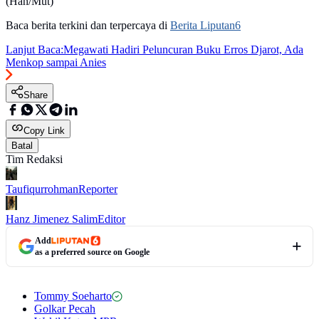
(Han/Mut)
Baca berita terkini dan terpercaya di
Berita Liputan6
Lanjut Baca:
Megawati Hadiri Peluncuran Buku Erros Djarot, Ada
Menkop sampai Anies
Share
Copy Link
Batal
Tim Redaksi
Taufiqurrohman
Reporter
Hanz Jimenez Salim
Editor
Add
as a preferred source on Google
Tommy Soeharto
Golkar Pecah