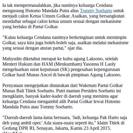
Ia tak mempermasalahkan, jika nantinya keluarga Cendana
mengusung Hutomo Mandala Putra alias
Tommy Soeharto
untuk
menjadi calon Ketua Umum Golkar. Asalkan, yang bersangkutan
mendaftar sebagai calon ketua umum sesuai dengan mekanisme
yang berlaku di Partai Golkar.
"Kalau keluarga Cendana nantinya berkeinginan untuk memimpin
Golkar, saya kira juga boleh-boleh saja, asalkan melalui mekanisme
yang sesuai dengan aturan partai," ujar dia.
Mahyudin diketahui merapat ke kubu agung Laksono, setelah
Menteri Hukum dan HAM (Menkumham) Yasonna H Laoly
mengeluarkan surat keputusan (SK) pengesahan kepengurusan
Golkar hasil Munas Ancol di bawah pimpinan Agung Laksono.
Pernyataan mengejutkan diutarakan dari Waketum Partai Golkar
Munas Bali Titiek Soeharto. Putri mantan Presiden Soeharto ini
mengklaim, banyak kader-kader di daerah yang meminta agar
keluarga Cendana mengambil alih Partai Golkar lewat Hutomo
Mandala Putra atau Tommy Soeharto.
"Daerah-daerah lama-lama bersuara, 'Jadi, keluarga Pak Harto saja
deh yang ambil oper.' Ada suara-suara seperti itu,"‎ klaim Titiek di
Gedung DPR RI, Senayan, Jakarta, Kamis 23 April 2015.