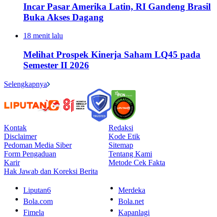
Incar Pasar Amerika Latin, RI Gandeng Brasil
Buka Akses Dagang
18 menit lalu
Melihat Prospek Kinerja Saham LQ45 pada
Semester II 2026
Selengkapnya
Kontak
Redaksi
Disclaimer
Kode Etik
Pedoman Media Siber
Sitemap
Form Pengaduan
Tentang Kami
Karir
Metode Cek Fakta
Hak Jawab dan Koreksi Berita
Liputan6
Merdeka
Bola.com
Bola.net
Fimela
Kapanlagi