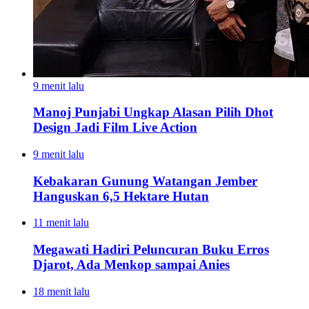
9 menit lalu
Manoj Punjabi Ungkap Alasan Pilih Dhot
Design Jadi Film Live Action
9 menit lalu
Kebakaran Gunung Watangan Jember
Hanguskan 6,5 Hektare Hutan
11 menit lalu
Megawati Hadiri Peluncuran Buku Erros
Djarot, Ada Menkop sampai Anies
18 menit lalu