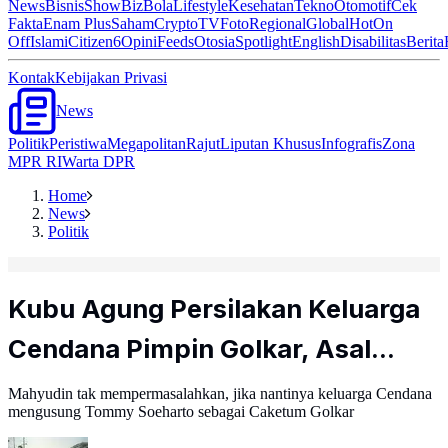
News
Bisnis
ShowBiz
Bola
Lifestyle
Kesehatan
Tekno
Otomotif
Cek
Fakta
Enam Plus
Saham
Crypto
TV
Foto
Regional
Global
Hot
On
Off
Islami
Citizen6
Opini
Feeds
Otosia
Spotlight
English
Disabilitas
Berita
Kontak
Kebijakan Privasi
News
Politik
Peristiwa
Megapolitan
Rajut
Liputan Khusus
Infografis
Zona
MPR RI
Warta DPR
Home
News
Politik
Kubu Agung Persilakan Keluarga
Cendana Pimpin Golkar, Asal...
Mahyudin tak mempermasalahkan, jika nantinya keluarga Cendana
mengusung Tommy Soeharto sebagai Caketum Golkar