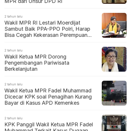
MPR dari Unsur DPD RI
2 tahun lalu
Wakil MPR RI Lestari Moerdijat
Sambut Baik PPA-PPO Polri, Harap
Bisa Cegah Kekerasan Perempuan
dan Anak
2 tahun lalu
Wakil Ketua MPR Dorong
Pengembangan Pariwisata
Berkelanjutan
2 tahun lalu
Wakil Ketua MPR Fadel Muhammad
Dicecar KPK soal Penagihan Kurang
Bayar di Kasus APD Kemenkes
2 tahun lalu
KPK Panggil Wakil Ketua MPR Fadel
Muhammad Terkait Kasus Dugaan