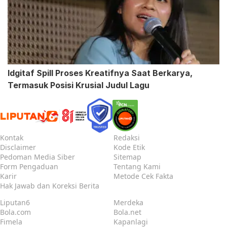
Idgitaf Spill Proses Kreatifnya Saat Berkarya,
Termasuk Posisi Krusial Judul Lagu
Kontak
Redaksi
Disclaimer
Kode Etik
Pedoman Media Siber
Sitemap
Form Pengaduan
Tentang Kami
Karir
Metode Cek Fakta
Hak Jawab dan Koreksi Berita
Liputan6
Merdeka
Bola.com
Bola.net
Fimela
Kapanlagi