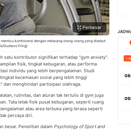
Perbesar
h memicu kontroversi dengan melarang orang-orang yang disebut
els/Gustavo Fring)
h satu kontributor signifikan terhadap "gym anxiety".
pilan fisik, tingkat kebugaran, atau performa
asi individu yang lebih berpengalaman. Studi
ingkat kecemasan sosial yang lebih tinggi
 dan menghindari partisipasi olahraga.
atan, rutinitas, dan aturan tak tertulis di gym juga
. Tata letak fisik pusat kebugaran, seperti ruang
engalaman atau area terbuka yang terasa seperti
ak percaya diri.
an besar. Penelitian dalam
Psychology of Sport and