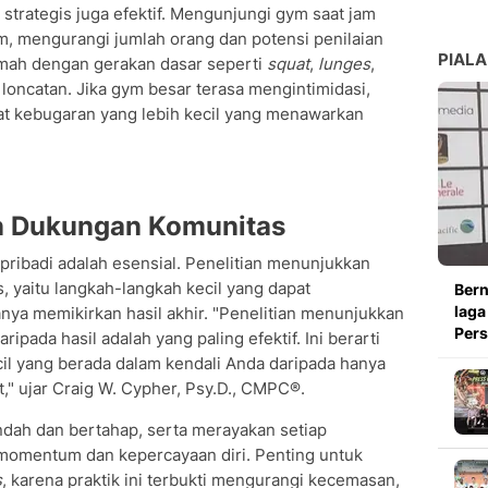
strategis juga efektif. Mengunjungi gym saat jam
lam, mengurangi jumlah orang dan potensi penilaian
PIALA
rumah dengan gerakan dasar seperti
squat
,
lunges
,
 loncatan. Jika gym besar terasa mengintimidasi,
t kebugaran yang lebih kecil yang menawarkan
n Dukungan Komunitas
 pribadi adalah esensial. Penelitian menunjukkan
 yaitu langkah-langkah kecil yang dapat
Bern
laga
hanya memikirkan hasil akhir. "Penelitian menunjukkan
Pers
pada hasil adalah yang paling efektif. Ini berarti
il yang berada dalam kendali Anda daripada hanya
t," ujar Craig W. Cypher, Psy.D., CMPC®.
ndah dan bertahap, serta merayakan setiap
momentum dan kepercayaan diri. Penting untuk
s
, karena praktik ini terbukti mengurangi kecemasan,