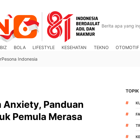
BIZ
BOLA
LIFESTYLE
KESEHATAN
TEKNO
OTOMOTIF
r
Pesona Indonesia
TOPIK
 Anxiety, Panduan
#
K
uk Pemula Merasa
#
F
#
T
#
K