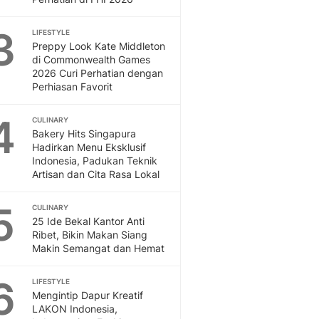
Otosia
Otosia
3
LIFESTYLE
Spotlight
Preppy Look Kate Middleton
di Commonwealth Games
Berita Terkini, Kabar Te
2026 Curi Perhatian dengan
Dan Dunia - Liputan6.
Perhiasan Favorit
English
Exploring Knowledge, T
4
CULINARY
En.Liputan6.com
Bakery Hits Singapura
Disabilitas
Hadirkan Menu Eksklusif
Disabilitas Berita Terkini
Indonesia, Padukan Teknik
Artisan dan Cita Rasa Lokal
Harian, Berita Terbaru,
Berita
5
Berita Hari Ini Politik,
CULINARY
25 Ide Bekal Kantor Anti
Health
Ribet, Bikin Makan Siang
Kabar Berita Terbaru D
Makin Semangat dan Hemat
Diet, Herbal Terbaik
Sport
6
LIFESTYLE
Berita Bola Terkini, Ja
Mengintip Dapur Kreatif
Klasemen, Hasil Liga
LAKON Indonesia,