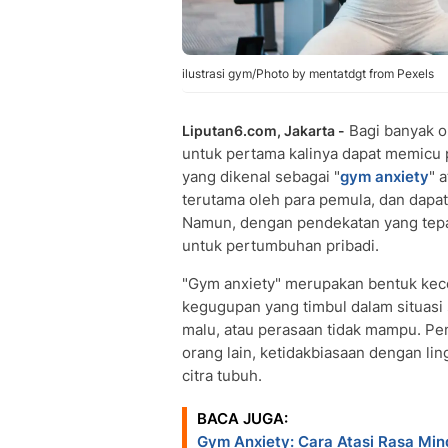
ilustrasi gym/Photo by mentatdgt from Pexels
Bagi banyak o
Liputan6.com, Jakarta -
untuk pertama kalinya dapat memicu
yang dikenal sebagai "
gym anxiety
" 
terutama oleh para pemula, dan dapa
Namun, dengan pendekatan yang tepat
untuk pertumbuhan pribadi.
"Gym anxiety" merupakan bentuk kece
kegugupan yang timbul dalam situasi 
malu, atau perasaan tidak mampu. Pe
orang lain, ketidakbiasaan dengan lin
citra tubuh.
BACA JUGA:
Gym Anxiety: Cara Atasi Rasa Min