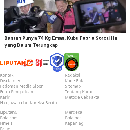
Bantah Punya 74 Kg Emas, Kubu Febrie Soroti Hal
yang Belum Terungkap
Kontak
Redaksi
Disclaimer
Kode Etik
Pedoman Media Siber
Sitemap
Form Pengaduan
Tentang Kami
Karir
Metode Cek Fakta
Hak Jawab dan Koreksi Berita
Liputan6
Merdeka
Bola.com
Bola.net
Fimela
Kapanlagi
Brilio