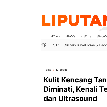
HOME
NEWS
BISNIS
SHOW
LIFESTYLE
Culinary
Travel
Home & Deco
Home
Lifestyle
Kulit Kencang Ta
Diminati, Kenali 
dan Ultrasound