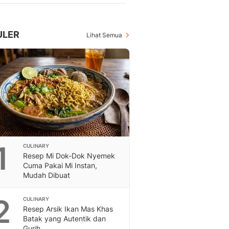
Berita Daerah Dan Peri
Terbaru
Global
ULER
Lihat Semua
Berita Internasional, Sa
Inspiratif, Unik, Dan M
Hot
Hot Liputan6.com Menya
Dan Terbaru
On Off
On Off Liputan6: Sinop
& Berita Bisnis Digital
Islami
Berita & Kajian Islami
1
CULINARY
Hikmah - Liputan6
Resep Mi Dok-Dok Nyemek
Cuma Pakai Mi Instan,
Citizen6
Mudah Dibuat
Berita Citizen6 - Medi
Liputan6.com
2
CULINARY
Opini
Resep Arsik Ikan Mas Khas
Opini Liputan6: Analis
Batak yang Autentik dan
Pandang Dan Perspekti
Gurih