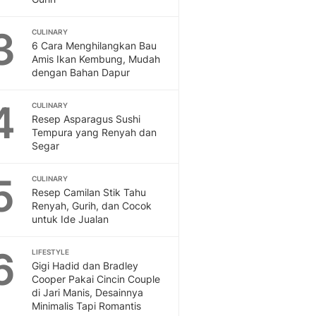
Feeds
Feeds Liputan6: Kumpul
3
CULINARY
Terbaru Harian
6 Cara Menghilangkan Bau
Amis Ikan Kembung, Mudah
Otosia
dengan Bahan Dapur
Otosia
Spotlight
4
CULINARY
Berita Terkini, Kabar Te
Resep Asparagus Sushi
Dan Dunia - Liputan6.
Tempura yang Renyah dan
English
Segar
Exploring Knowledge, T
En.Liputan6.com
5
CULINARY
Disabilitas
Resep Camilan Stik Tahu
Disabilitas Berita Terkini
Renyah, Gurih, dan Cocok
untuk Ide Jualan
Harian, Berita Terbaru,
Berita
6
LIFESTYLE
Berita Hari Ini Politik,
Gigi Hadid dan Bradley
Health
Cooper Pakai Cincin Couple
Kabar Berita Terbaru D
di Jari Manis, Desainnya
Diet, Herbal Terbaik
Minimalis Tapi Romantis