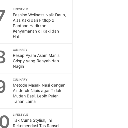
Sport
Berita Bola Terkini, Ja
7
LIFESTYLE
Klasemen, Hasil Liga
Fashion Wellness Naik Daun,
Alas Kaki dari Fitflop x
Pantone Hadirkan
Kenyamanan di Kaki dan
Hati
8
CULINARY
Resep Ayam Asam Manis
Crispy yang Renyah dan
Nagih
9
CULINARY
Metode Masak Nasi dengan
Air Jeruk Nipis agar Tidak
Mudah Basi, Lebih Pulen
Tahan Lama
10
LIFESTYLE
Tak Cuma Stylish, Ini
Rekomendasi Tas Ransel