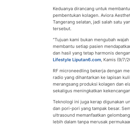
Keduanya dirancang untuk membantu m
pembentukan kolagen. Aviora Aesthetic
Tangerang selatan, jadi salah satu 
tersebut.
"Tujuan kami bukan mengubah wajah s
membantu setiap pasien mendapatkan k
dan hasil yang tetap harmonis dengan 
Lifestyle Liputan6.com
, Kamis (9/7/2
RF microneedling bekerja dengan me
radio yang dihantarkan ke lapisan ku
merangsang produksi kolagen dan elas
sekaligus meningkatkan kekencangan 
Teknologi ini juga kerap digunakan u
dan pori-pori yang tampak besar. Sem
ultrasound memanfaatkan gelombang u
lebih dalam tanpa merusak permukaan 