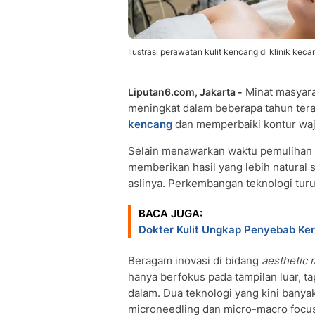
Ilustrasi perawatan kulit kencang di klinik kec
Minat masyara
Liputan6.com, Jakarta -
meningkat dalam beberapa tahun tera
kencang
dan memperbaiki kontur waja
Selain menawarkan waktu pemulihan ya
memberikan hasil yang lebih natural
aslinya. Perkembangan teknologi tur
BACA JUGA:
Dokter Kulit Ungkap Penyebab Keri
Beragam inovasi di bidang
aesthetic 
hanya berfokus pada tampilan luar, t
dalam. Dua teknologi yang kini banya
microneedling dan micro-macro focus