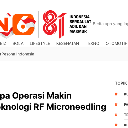
BIZ
BOLA
LIFESTYLE
KESEHATAN
TEKNO
OTOMOTIF
r
Pesona Indonesia
TOPIK
npa Operasi Makin
#
K
Teknologi RF Microneedling
#
F
#
T
#
K