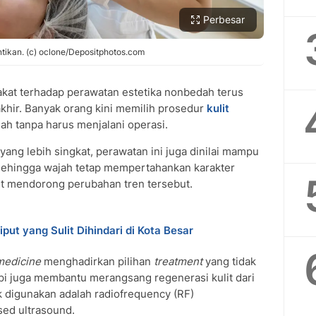
Perbesar
antikan. (c) oclone/Depositphotos.com
kat terhadap perawatan estetika nonbedah terus
khir. Banyak orang kini memilih prosedur
kulit
h tanpa harus menjalani operasi.
ng lebih singkat, perawatan ini juga dinilai mampu
 sehingga wajah tetap mempertahankan karakter
ut mendorong perubahan tren tersebut.
put yang Sulit Dihindari di Kota Besar
medicine
menghadirkan pilihan
treatment
yang tidak
api juga membantu merangsang regenerasi kulit dari
k digunakan adalah radiofrequency (RF)
ed ultrasound.