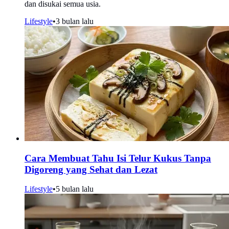
dan disukai semua usia.
Lifestyle
•
3 bulan lalu
Cara Membuat Tahu Isi Telur Kukus Tanpa
Digoreng yang Sehat dan Lezat
Lifestyle
•
5 bulan lalu