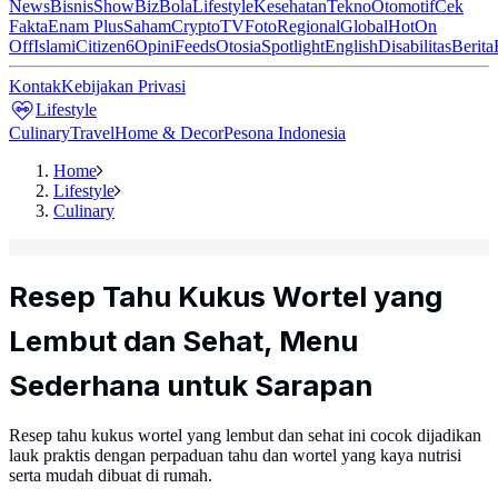
News
Bisnis
ShowBiz
Bola
Lifestyle
Kesehatan
Tekno
Otomotif
Cek
Fakta
Enam Plus
Saham
Crypto
TV
Foto
Regional
Global
Hot
On
Off
Islami
Citizen6
Opini
Feeds
Otosia
Spotlight
English
Disabilitas
Berita
Kontak
Kebijakan Privasi
Lifestyle
Culinary
Travel
Home & Decor
Pesona Indonesia
Home
Lifestyle
Culinary
Resep Tahu Kukus Wortel yang
Lembut dan Sehat, Menu
Sederhana untuk Sarapan
Resep tahu kukus wortel yang lembut dan sehat ini cocok dijadikan
lauk praktis dengan perpaduan tahu dan wortel yang kaya nutrisi
serta mudah dibuat di rumah.