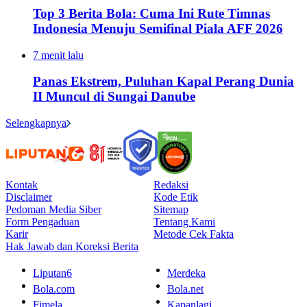
Top 3 Berita Bola: Cuma Ini Rute Timnas
Indonesia Menuju Semifinal Piala AFF 2026
7 menit lalu
Panas Ekstrem, Puluhan Kapal Perang Dunia
II Muncul di Sungai Danube
Selengkapnya
Kontak
Redaksi
Disclaimer
Kode Etik
Pedoman Media Siber
Sitemap
Form Pengaduan
Tentang Kami
Karir
Metode Cek Fakta
Hak Jawab dan Koreksi Berita
Liputan6
Merdeka
Bola.com
Bola.net
Fimela
Kapanlagi