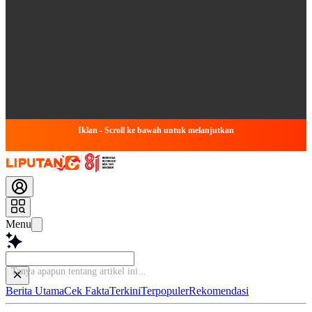
Iklan - Scroll ke bawah untuk melanjutkan
Menu
Ba
Berita Utama
Cek Fakta
Terkini
Terpopuler
Rekomendasi