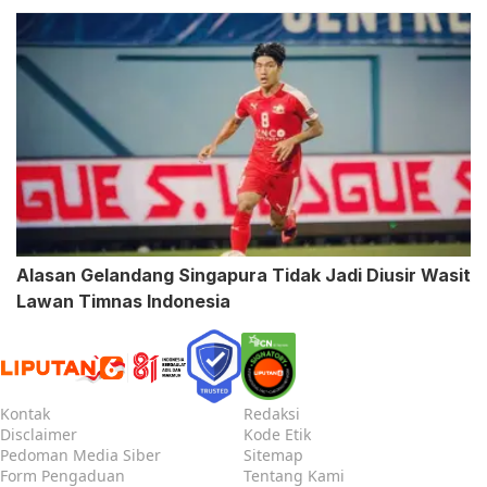
Alasan Gelandang Singapura Tidak Jadi Diusir Wasit
Lawan Timnas Indonesia
Kontak
Redaksi
Disclaimer
Kode Etik
Pedoman Media Siber
Sitemap
Form Pengaduan
Tentang Kami