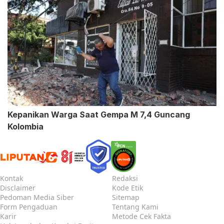
Kepanikan Warga Saat Gempa M 7,4 Guncang
Kolombia
Kontak
Redaksi
Disclaimer
Kode Etik
Pedoman Media Siber
Sitemap
Form Pengaduan
Tentang Kami
Karir
Metode Cek Fakta