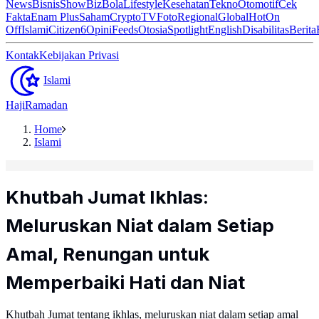
News
Bisnis
ShowBiz
Bola
Lifestyle
Kesehatan
Tekno
Otomotif
Cek
Fakta
Enam Plus
Saham
Crypto
TV
Foto
Regional
Global
Hot
On
Off
Islami
Citizen6
Opini
Feeds
Otosia
Spotlight
English
Disabilitas
Berita
Kontak
Kebijakan Privasi
Islami
Haji
Ramadan
Home
Islami
Khutbah Jumat Ikhlas:
Meluruskan Niat dalam Setiap
Amal, Renungan untuk
Memperbaiki Hati dan Niat
Khutbah Jumat tentang ikhlas, meluruskan niat dalam setiap amal