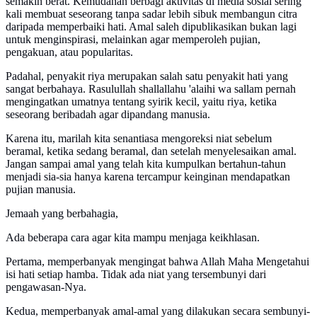
semakin berat. Kemudahan berbagi aktivitas di media sosial sering
kali membuat seseorang tanpa sadar lebih sibuk membangun citra
daripada memperbaiki hati. Amal saleh dipublikasikan bukan lagi
untuk menginspirasi, melainkan agar memperoleh pujian,
pengakuan, atau popularitas.
Padahal, penyakit riya merupakan salah satu penyakit hati yang
sangat berbahaya. Rasulullah shallallahu 'alaihi wa sallam pernah
mengingatkan umatnya tentang syirik kecil, yaitu riya, ketika
seseorang beribadah agar dipandang manusia.
Karena itu, marilah kita senantiasa mengoreksi niat sebelum
beramal, ketika sedang beramal, dan setelah menyelesaikan amal.
Jangan sampai amal yang telah kita kumpulkan bertahun-tahun
menjadi sia-sia hanya karena tercampur keinginan mendapatkan
pujian manusia.
Jemaah yang berbahagia,
Ada beberapa cara agar kita mampu menjaga keikhlasan.
Pertama, memperbanyak mengingat bahwa Allah Maha Mengetahui
isi hati setiap hamba. Tidak ada niat yang tersembunyi dari
pengawasan-Nya.
Kedua, memperbanyak amal-amal yang dilakukan secara sembunyi-