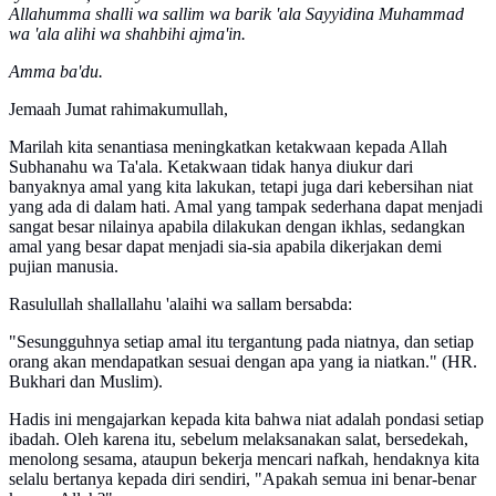
Allahumma shalli wa sallim wa barik 'ala Sayyidina Muhammad
wa 'ala alihi wa shahbihi ajma'in.
Amma ba'du.
Jemaah Jumat rahimakumullah,
Marilah kita senantiasa meningkatkan ketakwaan kepada Allah
Subhanahu wa Ta'ala. Ketakwaan tidak hanya diukur dari
banyaknya amal yang kita lakukan, tetapi juga dari kebersihan niat
yang ada di dalam hati. Amal yang tampak sederhana dapat menjadi
sangat besar nilainya apabila dilakukan dengan ikhlas, sedangkan
amal yang besar dapat menjadi sia-sia apabila dikerjakan demi
pujian manusia.
Rasulullah shallallahu 'alaihi wa sallam bersabda:
"Sesungguhnya setiap amal itu tergantung pada niatnya, dan setiap
orang akan mendapatkan sesuai dengan apa yang ia niatkan." (HR.
Bukhari dan Muslim).
Hadis ini mengajarkan kepada kita bahwa niat adalah pondasi setiap
ibadah. Oleh karena itu, sebelum melaksanakan salat, bersedekah,
menolong sesama, ataupun bekerja mencari nafkah, hendaknya kita
selalu bertanya kepada diri sendiri, "Apakah semua ini benar-benar