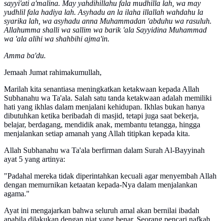
sayyi'ati a'malina. May yahdihillahu fala mudhilla lah, wa may
yudhlil fala hadiya lah. Asyhadu an la ilaha illallah wahdahu la
syarika lah, wa asyhadu anna Muhammadan 'abduhu wa rasuluh.
Allahumma shalli wa sallim wa barik 'ala Sayyidina Muhammad
wa 'ala alihi wa shahbihi ajma'in.
Amma ba'du.
Jemaah Jumat rahimakumullah,
Marilah kita senantiasa meningkatkan ketakwaan kepada Allah
Subhanahu wa Ta'ala. Salah satu tanda ketakwaan adalah memiliki
hati yang ikhlas dalam menjalani kehidupan. Ikhlas bukan hanya
dibutuhkan ketika beribadah di masjid, tetapi juga saat bekerja,
belajar, berdagang, mendidik anak, membantu tetangga, hingga
menjalankan setiap amanah yang Allah titipkan kepada kita.
Allah Subhanahu wa Ta'ala berfirman dalam Surah Al-Bayyinah
ayat 5 yang artinya:
"Padahal mereka tidak diperintahkan kecuali agar menyembah Allah
dengan memurnikan ketaatan kepada-Nya dalam menjalankan
agama."
Ayat ini mengajarkan bahwa seluruh amal akan bernilai ibadah
apabila dilakukan dengan niat yang benar. Seorang pencari nafkah