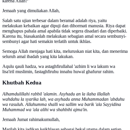
karena Allah?"
Jemaah yang dimuliakan Allah,
Salah satu ujian terbesar dalam beramal adalah riya, yaitu
melakukan kebaikan agar dipuji dan dihormati manusia. Riya dapat
menghapus pahala amal apabila tidak segera disadari dan diperbaiki.
Karena itu, biasakanlah melakukan sebagian amal secara sembunyi-
sembunyi agar hati semakin terlatih untuk ikhlas.
Semoga Allah menjaga hati kita, meluruskan niat kita, dan menerima
seluruh amal ibadah yang kita lakukan.
Aqulu qauli hadza, wa astaghfirullahal 'azhim li wa lakum wa
lisa'iril muslimin, fastaghfiruhu innahu huwal ghafurur rahim.
Khutbah Kedua
Alhamdulillahi rabbil 'alamin. Asyhadu an la ilaha illallah
wahdahu la syarika lah, wa asyhadu anna Muhammadan 'abduhu
wa rasuluh. Allahumma shalli wa sallim wa barik 'ala Sayyidina
Muhammad wa 'ala alihi wa shahbihi ajma'in.
Jemaah Jumat rahimakumullah,
Marilah kita jadikan keikhlasan sebagai bekal utama dalam setiap