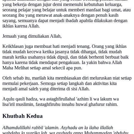
yang bekerja dengan jujur demi memenuhi kebutuhan keluarga,
seorang pelajar yang belajar untuk memberi manfaat bagi umat, atau
seorang ibu yang merawat anak-anaknya dengan penuh kasih
sayang, semuanya dapat menjadi ibadah apabila dilakukan dengan
ikhlas karena Allah.
Jemaah yang dimuliakan Allah,
Keikhlasan juga membuat hati menjadi tenang. Orang yang ikhlas
tidak mudah kecewa ketika jasanya tidak dihargai, tidak mudah
marah ketika usahanya tidak dipuji, dan tidak berhenti berbuat baik
hanya karena tidak mendapat pengakuan. Ia yakin bahwa Allah
Maha Melihat setiap amal sekecil apa pun.
Oleh sebab itu, marilah kita membiasakan diri meluruskan niat setiap
memulai pekerjaan. Semoga setiap langkah dan aktivitas kita
menjadi amal saleh yang diterima di sisi Allah.
Aqulu qauli hadza, wa astaghfirullahal 'azhim li wa lakum wa
lisa'iril muslimin, fastaghfiruhu innahu huwal ghafurur rahim.
Khutbah Kedua
Alhamdulillahi rabbil 'alamin. Asyhadu an la ilaha illallah
wahdahu la syarika lah, wa asyhadu anna Muhammadan 'abduhu