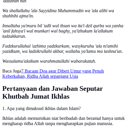
'adzaban nar.
Wa shallallahu 'ala Sayyidina Muhammadin wa 'ala alihi wa
shahbihi ajma'in.
Innallaha ya'muru bil 'adli wal ihsan wa ita'i dzil qurba wa yanha
'anil fahsya'i wal munkari wal baghy, ya'izhukum la'allakum
tadzakkarun.
Fadzkurullahal 'azhima yadzkurkum, wasykuruhu 'ala ni'amihi
yazidkum, wa ladzikrullahi akbar, wallahu ya'lamu ma tashna'un.
Wassalamu'alaikum warahmatullahi wabarakatuh.
Baca Juga
7 Bacaan Doa agar Diberi Umur yang Penuh
Keberkahan, Ridha Allah sepanjang Usia
Pertanyaan dan Jawaban Seputar
Khutbah Jumat Ikhlas
1. Apa yang dimaksud ikhlas dalam Islam?
Ikhlas adalah memurnikan niat beribadah dan beramal hanya untuk
mengharap ridha Allah tanpa mengharapkan pujian manusia.