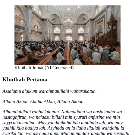
Khutbah Jumat (AI Generated)
Khutbah Pertama
Assalamu'alaikum warahmatullahi wabarakatuh.
Allahu Akbar, Allahu Akbar, Allahu Akbar.
Alhamdulillahi rabbil 'alamin. Nahmaduhu wa nasta'inuhu wa
nastaghfiruh, wa na'udzu billahi min syururi anfusina wa min
sayyi'ati a'malina. May yahdihillahu fala mudhilla lah, wa may
yudhlil fala hadiya lah. Asyhadu an la ilaha illallah wahdahu la
syarika lah, wa asyhadu anna Muhammadan 'abduhu wa rasuluh.