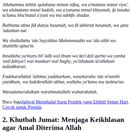
Allahumma tahhir qulubana minan nifaq, wa a'malana minar riya',
wa alsinatana minal kadzib, wa a'yunana minal khiyanah, fa innaka
ta'lamu kha'inatal a'yuni wa ma tukhfis shudur.
Rabbana atina fid dunya hasanah, wa fil akhirati hasanah, wa qina
'adzaban nar.
Wa shallallahu 'ala Sayyidina Muhammadin wa 'ala alihi wa
shahbihi ajma'in.
Innallaha ya'muru bil 'adli wal ihsan wa ita'i dzil qurba wa yanha
'anil fahsya'i wal munkari wal baghy, ya'izhukum la'allakum
tadzakkarun.
Fadzkurullahal 'azhima yadzkurkum, wasykuruhu 'ala ni'amihi
yazidkum, wa ladzikrullahi akbar, wallahu ya'lamu ma tashna'un.
Wassalamu'alaikum warahmatullahi wabarakatuh.
Baca Juga
Jadwal Menghafal Surat Pendek yang Efektif Setiap Hari,
Cocok untuk Pemula
2. Khutbah Jumat: Menjaga Keikhlasan
agar Amal Diterima Allah