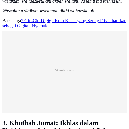
yazidkum, wa ladzikrullahi akbar, wallahu ya'lamu ma tashna'un.
Wassalamu'alaikum warahmatullahi wabarakatuh.
Baca Juga
7 Ciri-Ciri Digigit Kutu Kasur yang Sering Disalahartikan
sebagai Gigitan Nyamuk
Advertisement
3. Khutbah Jumat: Ikhlas dalam