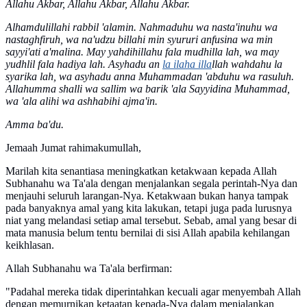
Allahu Akbar, Allahu Akbar, Allahu Akbar.
Alhamdulillahi rabbil 'alamin. Nahmaduhu wa nasta'inuhu wa
nastaghfiruh, wa na'udzu billahi min syururi anfusina wa min
sayyi'ati a'malina. May yahdihillahu fala mudhilla lah, wa may
yudhlil fala hadiya lah. Asyhadu an
la ilaha illa
llah wahdahu la
syarika lah, wa asyhadu anna Muhammadan 'abduhu wa rasuluh.
Allahumma shalli wa sallim wa barik 'ala Sayyidina Muhammad,
wa 'ala alihi wa ashhabihi ajma'in.
Amma ba'du.
Jemaah Jumat rahimakumullah,
Marilah kita senantiasa meningkatkan ketakwaan kepada Allah
Subhanahu wa Ta'ala dengan menjalankan segala perintah-Nya dan
menjauhi seluruh larangan-Nya. Ketakwaan bukan hanya tampak
pada banyaknya amal yang kita lakukan, tetapi juga pada lurusnya
niat yang melandasi setiap amal tersebut. Sebab, amal yang besar di
mata manusia belum tentu bernilai di sisi Allah apabila kehilangan
keikhlasan.
Allah Subhanahu wa Ta'ala berfirman:
"Padahal mereka tidak diperintahkan kecuali agar menyembah Allah
dengan memurnikan ketaatan kepada-Nya dalam menjalankan