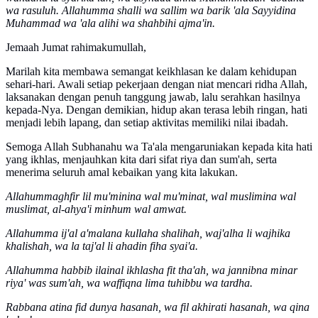
wa rasuluh. Allahumma shalli wa sallim wa barik 'ala Sayyidina
Muhammad wa 'ala alihi wa shahbihi ajma'in.
Jemaah Jumat rahimakumullah,
Marilah kita membawa semangat keikhlasan ke dalam kehidupan
sehari-hari. Awali setiap pekerjaan dengan niat mencari ridha Allah,
laksanakan dengan penuh tanggung jawab, lalu serahkan hasilnya
kepada-Nya. Dengan demikian, hidup akan terasa lebih ringan, hati
menjadi lebih lapang, dan setiap aktivitas memiliki nilai ibadah.
Semoga Allah Subhanahu wa Ta'ala mengaruniakan kepada kita hati
yang ikhlas, menjauhkan kita dari sifat riya dan sum'ah, serta
menerima seluruh amal kebaikan yang kita lakukan.
Allahummaghfir lil mu'minina wal mu'minat, wal muslimina wal
muslimat, al-ahya'i minhum wal amwat.
Allahumma ij'al a'malana kullaha shalihah, waj'alha li wajhika
khalishah, wa la taj'al li ahadin fiha syai'a.
Allahumma habbib ilainal ikhlasha fit tha'ah, wa jannibna minar
riya' was sum'ah, wa waffiqna lima tuhibbu wa tardha.
Rabbana atina fid dunya hasanah, wa fil akhirati hasanah, wa qina