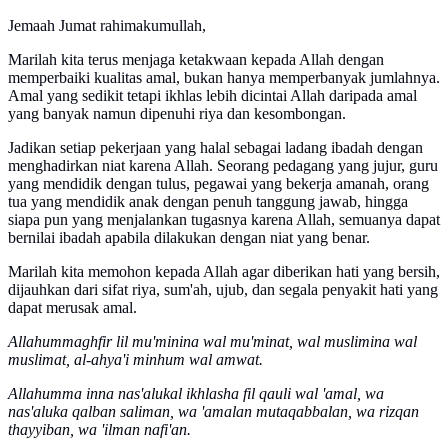
Jemaah Jumat rahimakumullah,
Marilah kita terus menjaga ketakwaan kepada Allah dengan
memperbaiki kualitas amal, bukan hanya memperbanyak jumlahnya.
Amal yang sedikit tetapi ikhlas lebih dicintai Allah daripada amal
yang banyak namun dipenuhi riya dan kesombongan.
Jadikan setiap pekerjaan yang halal sebagai ladang ibadah dengan
menghadirkan niat karena Allah. Seorang pedagang yang jujur, guru
yang mendidik dengan tulus, pegawai yang bekerja amanah, orang
tua yang mendidik anak dengan penuh tanggung jawab, hingga
siapa pun yang menjalankan tugasnya karena Allah, semuanya dapat
bernilai ibadah apabila dilakukan dengan niat yang benar.
Marilah kita memohon kepada Allah agar diberikan hati yang bersih,
dijauhkan dari sifat riya, sum'ah, ujub, dan segala penyakit hati yang
dapat merusak amal.
Allahummaghfir lil mu'minina wal mu'minat, wal muslimina wal
muslimat, al-ahya'i minhum wal amwat.
Allahumma inna nas'alukal ikhlasha fil qauli wal 'amal, wa
nas'aluka qalban saliman, wa 'amalan mutaqabbalan, wa rizqan
thayyiban, wa 'ilman nafi'an.