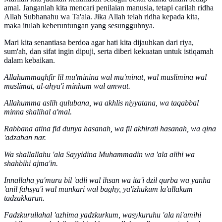
amal. Janganlah kita mencari penilaian manusia, tetapi carilah ridha
Allah Subhanahu wa Ta'ala. Jika Allah telah ridha kepada kita,
maka itulah keberuntungan yang sesungguhnya.
Mari kita senantiasa berdoa agar hati kita dijauhkan dari riya,
sum'ah, dan sifat ingin dipuji, serta diberi kekuatan untuk istiqamah
dalam kebaikan.
Allahummaghfir lil mu'minina wal mu'minat, wal muslimina wal
muslimat, al-ahya'i minhum wal amwat.
Allahumma aslih qulubana, wa akhlis niyyatana, wa taqabbal
minna shalihal a'mal.
Rabbana atina fid dunya hasanah, wa fil akhirati hasanah, wa qina
'adzaban nar.
Wa shallallahu 'ala Sayyidina Muhammadin wa 'ala alihi wa
shahbihi ajma'in.
Innallaha ya'muru bil 'adli wal ihsan wa ita'i dzil qurba wa yanha
'anil fahsya'i wal munkari wal baghy, ya'izhukum la'allakum
tadzakkarun.
Fadzkurullahal 'azhima yadzkurkum, wasykuruhu 'ala ni'amihi