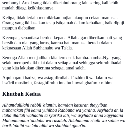
sembunyi. Amal yang tidak diketahui orang lain sering kali lebih
mudah dijaga keikhlasannya.
Ketiga, tidak terlalu memikirkan pujian ataupun celaan manusia.
Orang yang ikhlas akan tetap istiqamah dalam kebaikan, baik dipuji
maupun diabaikan.
Keempat, senantiasa berdoa kepada Allah agar diberikan hati yang
bersih dan niat yang lurus, karena hati manusia berada dalam
kekuasaan Allah Subhanahu wa Ta'ala.
Semoga Allah menjadikan kita termasuk hamba-hamba-Nya yang
selalu memperbaiki niat dalam setiap amal sehingga seluruh ibadah
yang kita lakukan diterima sebagai amal saleh.
Aqulu qauli hadza, wa astaghfirullahal 'azhim li wa lakum wa
lisa'iril muslimin, fastaghfiruhu innahu huwal ghafurur rahim.
Khutbah Kedua
Alhamdulillahi rabbil 'alamin, hamdan katsiran thayyiban
mubarakan fihi kama yuhibbu Rabbuna wa yardha. Asyhadu an la
ilaha illallah wahdahu la syarika lah, wa asyhadu anna Sayyidana
Muhammadan 'abduhu wa rasuluh. Allahumma shalli wa sallim wa
barik 'alaihi wa 'ala alihi wa shahbihi ajma'in.