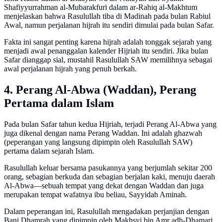
Shafiyyurrahman al-Mubarakfuri dalam ar-Rahiq al-Makhtum
menjelaskan bahwa Rasulullah tiba di Madinah pada bulan Rabiul
Awal, namun perjalanan hijrah itu sendiri dimulai pada bulan Safar.
Fakta ini sangat penting karena hijrah adalah tonggak sejarah yang
menjadi awal penanggalan kalender Hijriah itu sendiri. Jika bulan
Safar dianggap sial, mustahil Rasulullah SAW memilihnya sebagai
awal perjalanan hijrah yang penuh berkah.
4. Perang Al-Abwa (Waddan), Perang
Pertama dalam Islam
Pada bulan Safar tahun kedua Hijriah, terjadi Perang Al-Abwa yang
juga dikenal dengan nama Perang Waddan. Ini adalah ghazwah
(peperangan yang langsung dipimpin oleh Rasulullah SAW)
pertama dalam sejarah Islam.
Rasulullah keluar bersama pasukannya yang berjumlah sekitar 200
orang, sebagian berkuda dan sebagian berjalan kaki, menuju daerah
Al-Abwa—sebuah tempat yang dekat dengan Waddan dan juga
merupakan tempat wafatnya ibu beliau, Sayyidah Aminah.
Dalam peperangan ini, Rasulullah mengadakan perjanjian dengan
Bani Dhamrah yang dipimpin oleh Makhsyi bin Amr adh-Dhamari,