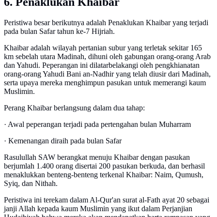
6. Penaklukan Khaibar
Peristiwa besar berikutnya adalah Penaklukan Khaibar yang terjadi
pada bulan Safar tahun ke-7 Hijriah.
Khaibar adalah wilayah pertanian subur yang terletak sekitar 165
km sebelah utara Madinah, dihuni oleh gabungan orang-orang Arab
dan Yahudi. Peperangan ini dilatarbelakangi oleh pengkhianatan
orang-orang Yahudi Bani an-Nadhir yang telah diusir dari Madinah,
serta upaya mereka menghimpun pasukan untuk memerangi kaum
Muslimin.
Perang Khaibar berlangsung dalam dua tahap:
· Awal peperangan terjadi pada pertengahan bulan Muharram
· Kemenangan diraih pada bulan Safar
Rasulullah SAW berangkat menuju Khaibar dengan pasukan
berjumlah 1.400 orang disertai 200 pasukan berkuda, dan berhasil
menaklukkan benteng-benteng terkenal Khaibar: Naim, Qumush,
Syiq, dan Nithah.
Peristiwa ini terekam dalam Al-Qur'an surat al-Fath ayat 20 sebagai
janji Allah kepada kaum Muslimin yang ikut dalam Perjanjian