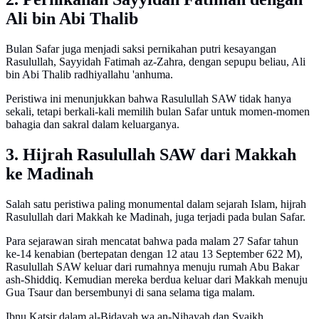
Ali bin Abi Thalib
Bulan Safar juga menjadi saksi pernikahan putri kesayangan
Rasulullah, Sayyidah Fatimah az-Zahra, dengan sepupu beliau, Ali
bin Abi Thalib radhiyallahu 'anhuma.
Peristiwa ini menunjukkan bahwa Rasulullah SAW tidak hanya
sekali, tetapi berkali-kali memilih bulan Safar untuk momen-momen
bahagia dan sakral dalam keluarganya.
3. Hijrah Rasulullah SAW dari Makkah
ke Madinah
Salah satu peristiwa paling monumental dalam sejarah Islam, hijrah
Rasulullah dari Makkah ke Madinah, juga terjadi pada bulan Safar.
Para sejarawan sirah mencatat bahwa pada malam 27 Safar tahun
ke-14 kenabian (bertepatan dengan 12 atau 13 September 622 M),
Rasulullah SAW keluar dari rumahnya menuju rumah Abu Bakar
ash-Shiddiq. Kemudian mereka berdua keluar dari Makkah menuju
Gua Tsaur dan bersembunyi di sana selama tiga malam.
Ibnu Katsir dalam al-Bidayah wa an-Nihayah dan Syaikh