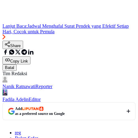
Lanjut Baca:
Jadwal Menghafal Surat Pendek yang Efektif Setiap
Hari, Cocok untuk Pemula
Share
Copy Link
Batal
Tim Redaksi
Nanik Ratnawati
Reporter
Fadila Adelin
Editor
Add
as a preferred source on Google
reg