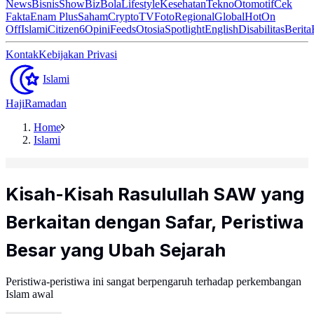
News
Bisnis
ShowBiz
Bola
Lifestyle
Kesehatan
Tekno
Otomotif
Cek
Fakta
Enam Plus
Saham
Crypto
TV
Foto
Regional
Global
Hot
On
Off
Islami
Citizen6
Opini
Feeds
Otosia
Spotlight
English
Disabilitas
Berita
Kontak
Kebijakan Privasi
Islami
Haji
Ramadan
Home
Islami
Kisah-Kisah Rasulullah SAW yang
Berkaitan dengan Safar, Peristiwa
Besar yang Ubah Sejarah
Peristiwa-peristiwa ini sangat berpengaruh terhadap perkembangan
Islam awal