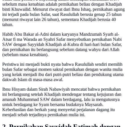
sebelum masa kenabian adalah pernikahan beliau dengan Khadijah
binti Khuwailid. Menurut riwayat dari Ibnu Ishaq, pernikahan agung
ini terjadi pada bulan Safar, saat Rasulullah berusia genap 25 tahun
(menurut riwayat lain 26 tahun), sementara Khadijah berusia 40
tahun.
Habib Abu Bakar al-Adni dalam karyanya Mandzumah Syarh al-
Atsar fi ma Warada an Syahri Safar menyebutkan pernikahan Nabi
SAW dengan Sayyidah Khadijah al-Kubra di hari-hari bulan Safar,
dan pernikahan itu berlangsung sebelum datang wahyu dari Allah
(sebelum masa kenabian).
Peristiwa ini menjadi bukti nyata bahwa Rasulullah sendiri memilih
bulan Safar sebagai momen sakral pernikahan dengan wanita mulia
yang kelak menjadi ibu dari putri-putri beliau dan pendukung utama
dakwah Islam di masa-masa awal.
Ibnu Hisyam dalam Sirah Nabawiyah mencatat bahwa pernikahan
ini berlangsung setelah Khadijah mendengar tentang kejujuran dan
amanah Muhammad SAW dalam berdagang, lalu ia mengutusnya
untuk berdagang ke Syam bersama budaknya Maysarah.
Keberhasilan dan berkah yang menyertai perjalanan dagang itu
menjadi sebab terjadinya pernikahan mulia ini.
2. Pernikahan Sayyidah Fatimah dengan