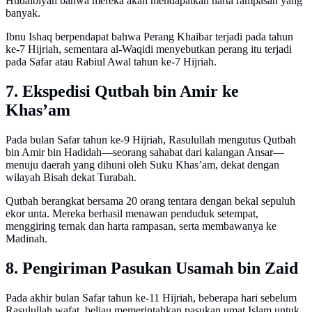
Hudaibiyah bahwa mereka akan mendapatkan harta rampasan yang
banyak.
Ibnu Ishaq berpendapat bahwa Perang Khaibar terjadi pada tahun
ke-7 Hijriah, sementara al-Waqidi menyebutkan perang itu terjadi
pada Safar atau Rabiul Awal tahun ke-7 Hijriah.
7. Ekspedisi Qutbah bin Amir ke
Khas’am
Pada bulan Safar tahun ke-9 Hijriah, Rasulullah mengutus Qutbah
bin Amir bin Hadidah—seorang sahabat dari kalangan Ansar—
menuju daerah yang dihuni oleh Suku Khas’am, dekat dengan
wilayah Bisah dekat Turabah.
Qutbah berangkat bersama 20 orang tentara dengan bekal sepuluh
ekor unta. Mereka berhasil menawan penduduk setempat,
menggiring ternak dan harta rampasan, serta membawanya ke
Madinah.
8. Pengiriman Pasukan Usamah bin Zaid
Pada akhir bulan Safar tahun ke-11 Hijriah, beberapa hari sebelum
Rasulullah wafat, beliau memerintahkan pasukan umat Islam untuk