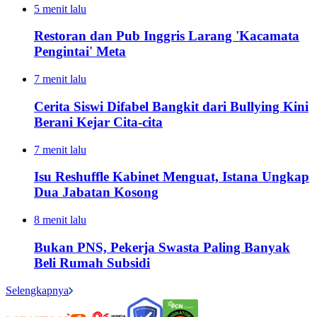
5 menit lalu
Restoran dan Pub Inggris Larang 'Kacamata
Pengintai' Meta
7 menit lalu
Cerita Siswi Difabel Bangkit dari Bullying Kini
Berani Kejar Cita-cita
7 menit lalu
Isu Reshuffle Kabinet Menguat, Istana Ungkap
Dua Jabatan Kosong
8 menit lalu
Bukan PNS, Pekerja Swasta Paling Banyak
Beli Rumah Subsidi
Selengkapnya