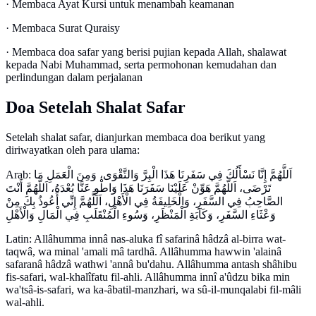
· Membaca Ayat Kursi untuk menambah keamanan
· Membaca Surat Quraisy
· Membaca doa safar yang berisi pujian kepada Allah, shalawat
kepada Nabi Muhammad, serta permohonan kemudahan dan
perlindungan dalam perjalanan
Doa Setelah Shalat Safar
Setelah shalat safar, dianjurkan membaca doa berikut yang
diriwayatkan oleh para ulama:
Arab: اَللَّهُمَّ إِنَّا نَسْأَلُكَ فِي سَفَرِنَا هَذَا الْبِرَّ وَالتَّقْوَى، وَمِنَ الْعَمَلِ مَا
تَرْضَى، اَللَّهُمَّ هَوِّنْ عَلَيْنَا سَفَرَنَا هَذَا وَاطْوِ عَنَّا بُعْدَهُ، اَللَّهُمَّ أَنْتَ
الصَّاحِبُ فِي السَّفَرِ، وَالْخَلِيفَةُ فِي الْأَهْلِ، اَللَّهُمَّ إِنِّي أَعُوذُ بِكَ مِنْ
وَعْثَاءِ السَّفَرِ، وَكَآبَةِ الْمَنْظَرِ، وَسُوءِ الْمُنْقَلَبِ فِي الْمَالِ وَالْأَهْلِ
Latin: Allâhumma innâ nas-aluka fî safarinâ hâdzâ al-birra wat-
taqwâ, wa minal 'amali mâ tardhâ. Allâhumma hawwin 'alainâ
safaranâ hâdzâ wathwi 'annâ bu'dahu. Allâhumma antash shâhibu
fis-safari, wal-khalîfatu fil-ahli. Allâhumma innî a'ûdzu bika min
wa'tsâ-is-safari, wa ka-âbatil-manzhari, wa sû-il-munqalabi fil-mâli
wal-ahli.