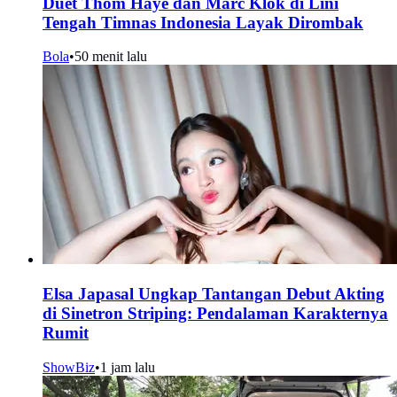
Duet Thom Haye dan Marc Klok di Lini
Tengah Timnas Indonesia Layak Dirombak
Bola
•
50 menit lalu
Elsa Japasal Ungkap Tantangan Debut Akting
di Sinetron Striping: Pendalaman Karakternya
Rumit
ShowBiz
•
1 jam lalu