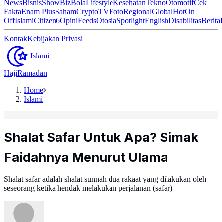
News
Bisnis
ShowBiz
Bola
Lifestyle
Kesehatan
Tekno
Otomotif
Cek
Fakta
Enam Plus
Saham
Crypto
TV
Foto
Regional
Global
Hot
On
Off
Islami
Citizen6
Opini
Feeds
Otosia
Spotlight
English
Disabilitas
Berita
Kontak
Kebijakan Privasi
Islami
Haji
Ramadan
Home
Islami
Shalat Safar Untuk Apa? Simak
Faidahnya Menurut Ulama
Shalat safar adalah shalat sunnah dua rakaat yang dilakukan oleh
seseorang ketika hendak melakukan perjalanan (safar)