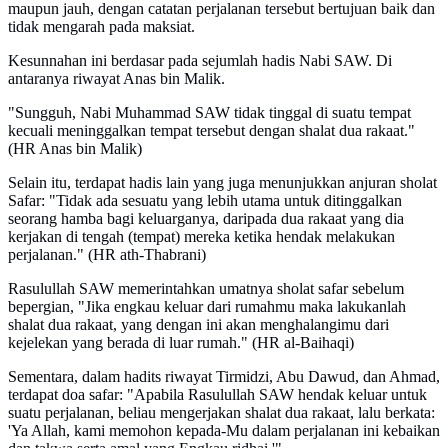
maupun jauh, dengan catatan perjalanan tersebut bertujuan baik dan
tidak mengarah pada maksiat.
Kesunnahan ini berdasar pada sejumlah hadis Nabi SAW. Di
antaranya riwayat Anas bin Malik.
"Sungguh, Nabi Muhammad SAW tidak tinggal di suatu tempat
kecuali meninggalkan tempat tersebut dengan shalat dua rakaat."
(HR Anas bin Malik)
Selain itu, terdapat hadis lain yang juga menunjukkan anjuran sholat
Safar: "Tidak ada sesuatu yang lebih utama untuk ditinggalkan
seorang hamba bagi keluarganya, daripada dua rakaat yang dia
kerjakan di tengah (tempat) mereka ketika hendak melakukan
perjalanan." (HR ath-Thabrani)
Rasulullah SAW memerintahkan umatnya sholat safar sebelum
bepergian, "Jika engkau keluar dari rumahmu maka lakukanlah
shalat dua rakaat, yang dengan ini akan menghalangimu dari
kejelekan yang berada di luar rumah." (HR al-Baihaqi)
Sementara, dalam hadits riwayat Tirmidzi, Abu Dawud, dan Ahmad,
terdapat doa safar: "Apabila Rasulullah SAW hendak keluar untuk
suatu perjalanan, beliau mengerjakan shalat dua rakaat, lalu berkata:
'Ya Allah, kami memohon kepada-Mu dalam perjalanan ini kebaikan