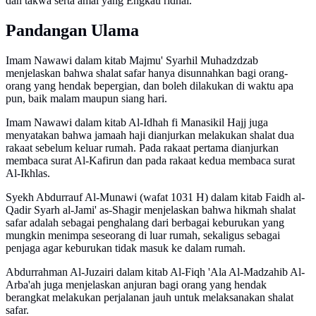
dan takwa serta amal yang Engkau ridhai.'"
Pandangan Ulama
Imam Nawawi dalam kitab Majmu' Syarhil Muhadzdzab
menjelaskan bahwa shalat safar hanya disunnahkan bagi orang-
orang yang hendak bepergian, dan boleh dilakukan di waktu apa
pun, baik malam maupun siang hari.
Imam Nawawi dalam kitab Al-Idhah fi Manasikil Hajj juga
menyatakan bahwa jamaah haji dianjurkan melakukan shalat dua
rakaat sebelum keluar rumah. Pada rakaat pertama dianjurkan
membaca surat Al-Kafirun dan pada rakaat kedua membaca surat
Al-Ikhlas.
Syekh Abdurrauf Al-Munawi (wafat 1031 H) dalam kitab Faidh al-
Qadir Syarh al-Jami' as-Shagir menjelaskan bahwa hikmah shalat
safar adalah sebagai penghalang dari berbagai keburukan yang
mungkin menimpa seseorang di luar rumah, sekaligus sebagai
penjaga agar keburukan tidak masuk ke dalam rumah.
Abdurrahman Al-Juzairi dalam kitab Al-Fiqh 'Ala Al-Madzahib Al-
Arba'ah juga menjelaskan anjuran bagi orang yang hendak
berangkat melakukan perjalanan jauh untuk melaksanakan shalat
safar.