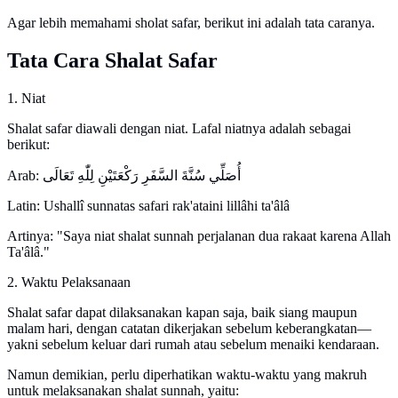
Agar lebih memahami sholat safar, berikut ini adalah tata caranya.
Tata Cara Shalat Safar
1. Niat
Shalat safar diawali dengan niat. Lafal niatnya adalah sebagai
berikut:
Arab: أُصَلِّي سُنَّةَ السَّفَرِ رَكْعَتَيْنِ لِلّٰهِ تَعَالَى
Latin: Ushallî sunnatas safari rak'ataini lillâhi ta'âlâ
Artinya: "Saya niat shalat sunnah perjalanan dua rakaat karena Allah
Ta'âlâ."
2. Waktu Pelaksanaan
Shalat safar dapat dilaksanakan kapan saja, baik siang maupun
malam hari, dengan catatan dikerjakan sebelum keberangkatan—
yakni sebelum keluar dari rumah atau sebelum menaiki kendaraan.
Namun demikian, perlu diperhatikan waktu-waktu yang makruh
untuk melaksanakan shalat sunnah, yaitu: