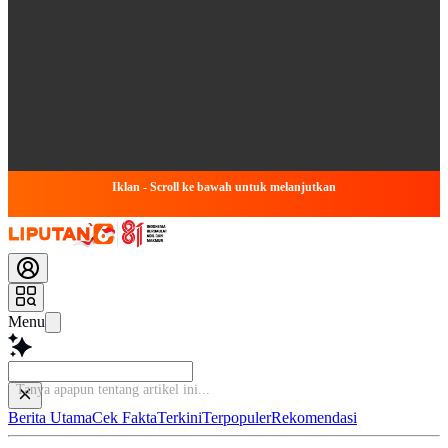
Iklan - Scroll ke bawah untuk melanjutkan
Menu
Tanya a
Berita Utama
Cek Fakta
Terkini
Terpopuler
Rekomendasi