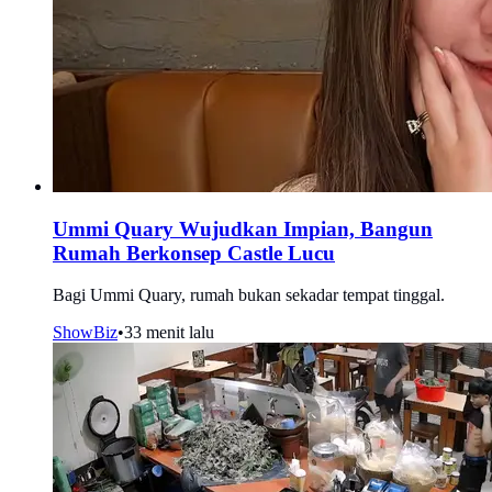
Ummi Quary Wujudkan Impian, Bangun
Rumah Berkonsep Castle Lucu
Bagi Ummi Quary, rumah bukan sekadar tempat tinggal.
ShowBiz
•
33 menit lalu