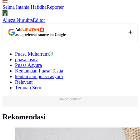
Selma Intania Hafidha
Reporter
Alieza Nurulita
Editor
Add
as a preferred source on Google
Puasa Muharram
puasa tasu'a
Puasa Asyura
Keutamaan Puasa Tasua
keutamaan puasa asyura
Relevant
Temuan Seru
Advertisement
Rekomendasi