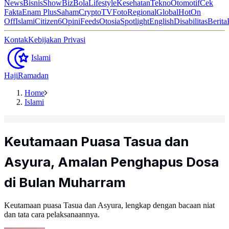
News
Bisnis
ShowBiz
Bola
Lifestyle
Kesehatan
Tekno
Otomotif
Cek
Fakta
Enam Plus
Saham
Crypto
TV
Foto
Regional
Global
Hot
On
Off
Islami
Citizen6
Opini
Feeds
Otosia
Spotlight
English
Disabilitas
Berita
Kontak
Kebijakan Privasi
Islami
Haji
Ramadan
Home
Islami
Keutamaan Puasa Tasua dan
Asyura, Amalan Penghapus Dosa
di Bulan Muharram
Keutamaan puasa Tasua dan Asyura, lengkap dengan bacaan niat
dan tata cara pelaksanaannya.