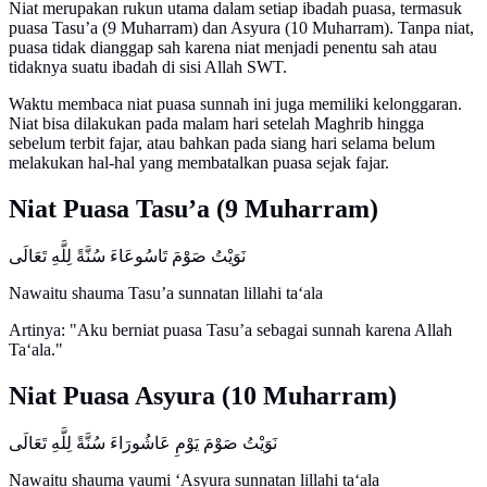
Niat merupakan rukun utama dalam setiap ibadah puasa, termasuk
puasa Tasu’a (9 Muharram) dan Asyura (10 Muharram). Tanpa niat,
puasa tidak dianggap sah karena niat menjadi penentu sah atau
tidaknya suatu ibadah di sisi Allah SWT.
Waktu membaca niat puasa sunnah ini juga memiliki kelonggaran.
Niat bisa dilakukan pada malam hari setelah Maghrib hingga
sebelum terbit fajar, atau bahkan pada siang hari selama belum
melakukan hal-hal yang membatalkan puasa sejak fajar.
Niat Puasa Tasu’a (9 Muharram)
نَوَيْتُ صَوْمَ تَاسُوعَاءَ سُنَّةً لِلَّهِ تَعَالَى
Nawaitu shauma Tasu’a sunnatan lillahi ta‘ala
Artinya: "Aku berniat puasa Tasu’a sebagai sunnah karena Allah
Ta‘ala."
Niat Puasa Asyura (10 Muharram)
نَوَيْتُ صَوْمَ يَوْمِ عَاشُورَاءَ سُنَّةً لِلَّهِ تَعَالَى
Nawaitu shauma yaumi ‘Asyura sunnatan lillahi ta‘ala