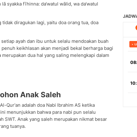
 lā syakka fīhinna: da‘watul wālid, wa da‘watul
tidak diragukan lagi, yaitu doa orang tua, doa
i setiap ayah dan ibu untuk selalu mendoakan buah
n penuh keikhlasan akan menjadi bekal berharga bagi
 merupakan dua hal yang saling melengkapi dalam
ohon Anak Saleh
 Al-Qur'an adalah doa Nabi Ibrahim AS ketika
ini menunjukkan bahwa para nabi pun selalu
h SWT. Anak yang saleh merupakan nikmat besar
rang tuanya.