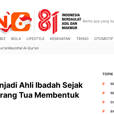
BIZ
BOLA
LIFESTYLE
KESEHATAN
TEKNO
OTOMOTIF
ur'an
Murottal Al-Qur'an
TOPIK
jadi Ahli Ibadah Sejak
#
R
r Orang Tua Membentuk
#
R
#
D
#
B