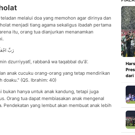
holat
teladan melalui doa yang memohon agar dirinya dan
holat menjadi tiang agama sekaligus ibadah pertama
Karena itu, orang tua dianjurkan menanamkan
i.
رَبِّ اجْعَلْ
min dzurriyyatī, rabbanā wa taqabbal du'ā'.
Hars
Pres
 dan anak cucuku orang-orang yang tetap mendirikan
dari
h doaku." (QS. Ibrahim: 40)
i bukan hanya untuk anak kandung, tetapi juga
rus. Orang tua dapat membiasakan anak mengenal
ya. Pendekatan yang lembut akan membuat anak lebih