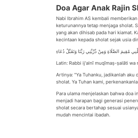
Doa Agar Anak Rajin S
Nabi Ibrahim AS kembali memberikan 
keturunannya tetap menjaga sholat. S
yang akan dihisab pada hari kiamat. 
kecintaan kepada sholat sejak usia din
نِي مُقِيمَ الصَّلَاةِ وَمِنْ ذُرِّيَّتِي رَبَّنَا وَتَقَبَّلْ دُعَاءِ
Latin: Rabbi ij'alnī muqīmaṣ-ṣalāti wa 
Artinya: "Ya Tuhanku, jadikanlah aku
sholat. Ya Tuhan kami, perkenankanla
Para ulama menjelaskan bahwa doa in
menjadi harapan bagi generasi pene
sholat secara bertahap sesuai usian
mudah mencintai ibadah.