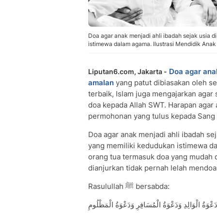
Doa agar anak menjadi ahli ibadah sejak usia di
istimewa dalam agama. Ilustrasi Mendidik Anak 
Doa agar anak
Liputan6.com, Jakarta -
amalan
yang patut dibiasakan oleh se
terbaik, Islam juga mengajarkan agar
doa kepada Allah SWT. Harapan agar 
permohonan yang tulus kepada Sang 
Doa agar anak menjadi ahli ibadah seja
yang memiliki kedudukan istimewa dalam Islam. Rasu
orang tua termasuk doa yang mudah di
dianjurkan tidak pernah lelah mendo
Rasulullah ﷺ bersabda:
ْوَةُ الْوَالِدِ وَدَعْوَةُ الْمُسَافِرِ وَدَعْوَةُ الْمَظْلُومِ