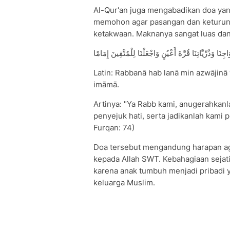
Al-Qur'an juga mengabadikan doa yang
memohon agar pasangan dan keturuna
ketakwaan. Maknanya sangat luas dan 
جِنَا وَذُرِّيَّاتِنَا قُرَّةَ أَعْيُنٍ وَاجْعَلْنَا لِلْمُتَّقِينَ إِمَامًا
Latin: Rabbanā hab lanā min azwājinā w
imāmā.
Artinya: "Ya Rabb kami, anugerahkan
penyejuk hati, serta jadikanlah kami
Furqan: 74)
Doa tersebut mengandung harapan ag
kepada Allah SWT. Kebahagiaan sejati
karena anak tumbuh menjadi pribadi y
keluarga Muslim.