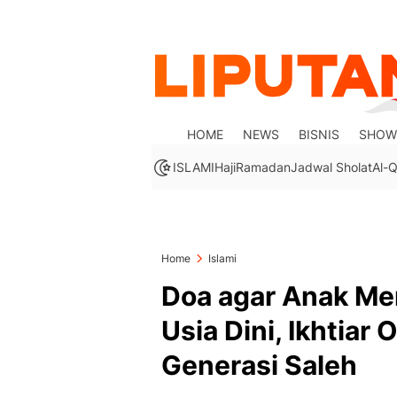
HOME
NEWS
BISNIS
SHOW
ISLAMI
Haji
Ramadan
Jadwal Sholat
Al-Q
Home
Islami
Doa agar Anak Men
Usia Dini, Ikhtia
Generasi Saleh