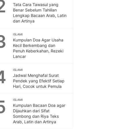
2
Feeds
Tata Cara Tawasul yang
Benar Sebelum Tahlilan
Feeds Liputan6: Kumpul
Lengkap Bacaan Arab, Latin
Terbaru Harian
dan Artinya
Otosia
Otosia
3
ISLAMI
Spotlight
Kumpulan Doa Agar Usaha
Berita Terkini, Kabar Te
Kecil Berkembang dan
Dan Dunia - Liputan6.
Penuh Keberkahan, Rezeki
Lancar
English
Exploring Knowledge, T
4
ISLAMI
En.Liputan6.com
Jadwal Menghafal Surat
Disabilitas
Pendek yang Efektif Setiap
Disabilitas Berita Terkini
Hari, Cocok untuk Pemula
Harian, Berita Terbaru,
Berita
5
ISLAMI
Berita Hari Ini Politik,
Kumpulan Bacaan Doa agar
Health
Dijauhkan dari Sifat
Sombong dan Riya Teks
Kabar Berita Terbaru D
Arab, Latin dan Artinya
Diet, Herbal Terbaik