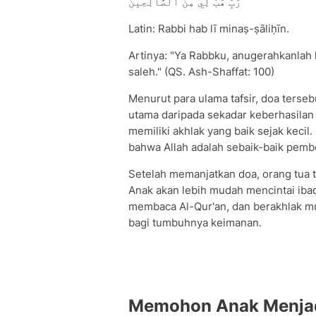
رَبِّ هَبْ لِي مِنَ ٱلصَّالِحِينَ
Latin: Rabbi hab lī minaṣ-ṣāliḥīn.
Artinya: "Ya Rabbku, anugerahkanla
saleh." (QS. Ash-Shaffat: 100)
Menurut para ulama tafsir, doa terse
utama daripada sekadar keberhasila
memiliki akhlak yang baik sejak keci
bahwa Allah adalah sebaik-baik pembe
Setelah memanjatkan doa, orang tua 
Anak akan lebih mudah mencintai ibad
membaca Al-Qur'an, dan berakhlak mu
bagi tumbuhnya keimanan.
Memohon Anak Menjad