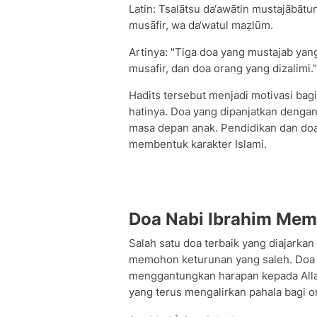
Latin: Tsalātsu da‘awātin mustajābātun
musāfir, wa da‘watul maẓlūm.
Artinya: "Tiga doa yang mustajab yang 
musafir, dan doa orang yang dizalimi."
Hadits tersebut menjadi motivasi bag
hatinya. Doa yang dipanjatkan denga
masa depan anak. Pendidikan dan doa
membentuk karakter Islami.
Doa Nabi Ibrahim Mem
Salah satu doa terbaik yang diajarkan
memohon keturunan yang saleh. Doa 
menggantungkan harapan kepada Alla
yang terus mengalirkan pahala bagi o