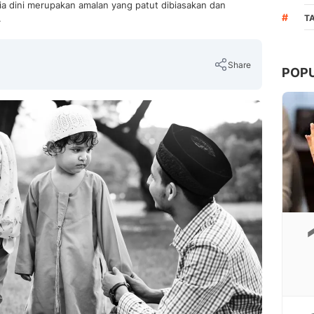
sia dini merupakan amalan yang patut dibiasakan dan
#
.
T
Share
POP
Copy Link