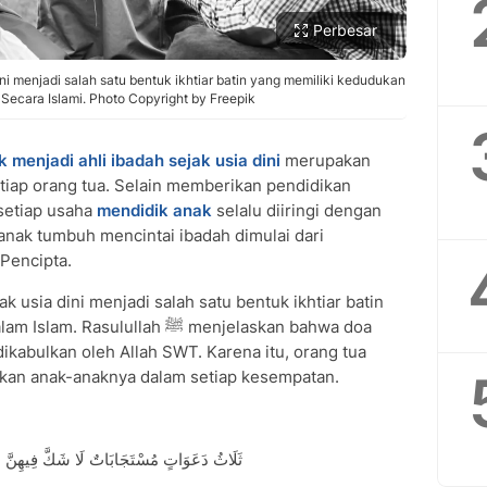
Perbesar
ni menjadi salah satu bentuk ikhtiar batin yang memiliki kedudukan
Secara Islami. Photo Copyright by Freepik
 menjadi ahli ibadah sejak usia dini
merupakan
tiap orang tua. Selain memberikan pendidikan
 setiap usaha
mendidik anak
selalu diiringi dengan
anak tumbuh mencintai ibadah dimulai dari
Pencipta.
k usia dini menjadi salah satu bentuk ikhtiar batin
lullah ﷺ menjelaskan bahwa doa
kabulkan oleh Allah SWT. Karena itu, orang tua
akan anak-anaknya dalam setiap kesempatan.
ثَلَاثُ دَعَوَاتٍ مُسْتَجَابَاتٌ لَا شَكَّ فِيهِنَّ دَع