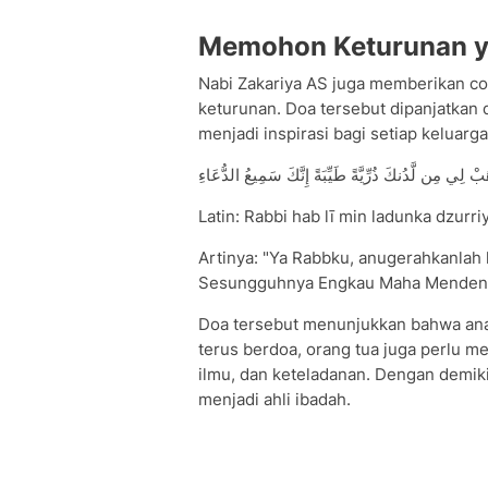
Memohon Keturunan y
Nabi Zakariya AS juga memberikan c
keturunan. Doa tersebut dipanjatkan
menjadi inspirasi bagi setiap keluarg
بْ لِي مِن لَّدُنكَ ذُرِّيَّةً طَيِّبَةً إِنَّكَ سَمِيعُ الدُّعَاءِ
Latin: Rabbi hab lī min ladunka dzurri
Artinya: "Ya Rabbku, anugerahkanlah 
Sesungguhnya Engkau Maha Mendengar
Doa tersebut menunjukkan bahwa anak
terus berdoa, orang tua juga perlu 
ilmu, dan keteladanan. Dengan demiki
menjadi ahli ibadah.