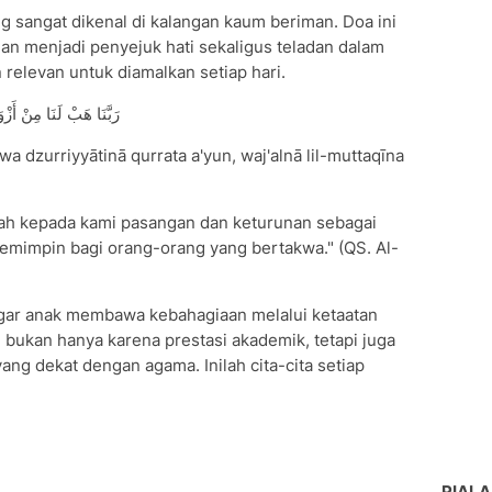
 sangat dikenal di kalangan kaum beriman. Doa ini
n menjadi penyejuk hati sekaligus teladan dalam
relevan untuk diamalkan setiap hari.
رَبَّنَا هَبْ لَنَا مِنْ أَزْوَا
a dzurriyyātinā qurrata a'yun, waj'alnā lil-muttaqīna
lah kepada kami pasangan dan keturunan sebagai
 pemimpin bagi orang-orang yang bertakwa." (QS. Al-
ar anak membawa kebahagiaan melalui ketaatan
 bukan hanya karena prestasi akademik, tetapi juga
ang dekat dengan agama. Inilah cita-cita setiap
PIALA