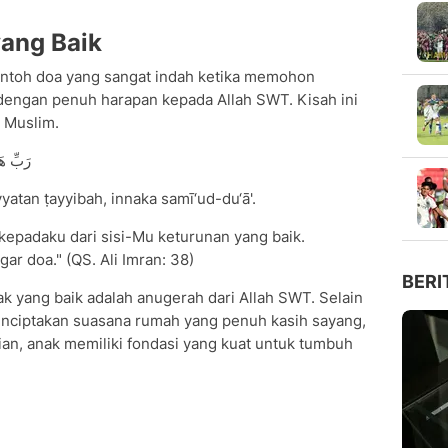
ang Baik
ontoh doa yang sangat indah ketika memohon
 dengan penuh harapan kepada Allah SWT. Kisah ini
a Muslim.
رَبِّ هَ
yyatan ṭayyibah, innaka samī‘ud-du‘ā'.
kepadaku dari sisi-Mu keturunan yang baik.
 doa." (QS. Ali Imran: 38)
BERI
 yang baik adalah anugerah dari Allah SWT. Selain
menciptakan suasana rumah yang penuh kasih sayang,
an, anak memiliki fondasi yang kuat untuk tumbuh