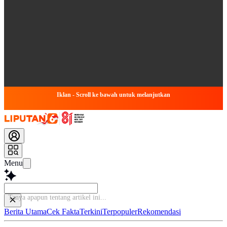
Iklan - Scroll ke bawah untuk melanjutkan
Menu
Tanya apap
Berita Utama
Cek Fakta
Terkini
Terpopuler
Rekomendasi