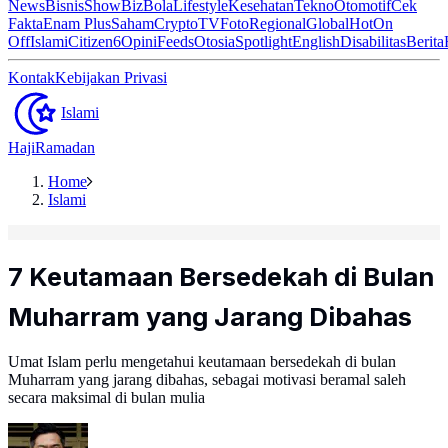
News
Bisnis
ShowBiz
Bola
Lifestyle
Kesehatan
Tekno
Otomotif
Cek
Fakta
Enam Plus
Saham
Crypto
TV
Foto
Regional
Global
Hot
On
Off
Islami
Citizen6
Opini
Feeds
Otosia
Spotlight
English
Disabilitas
Berita
Kontak
Kebijakan Privasi
Islami
Haji
Ramadan
Home
Islami
7 Keutamaan Bersedekah di Bulan
Muharram yang Jarang Dibahas
Umat Islam perlu mengetahui keutamaan bersedekah di bulan
Muharram yang jarang dibahas, sebagai motivasi beramal saleh
secara maksimal di bulan mulia