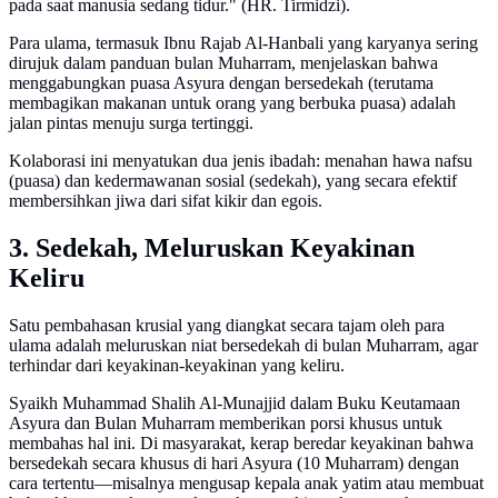
pada saat manusia sedang tidur." (HR. Tirmidzi).
Para ulama, termasuk Ibnu Rajab Al-Hanbali yang karyanya sering
dirujuk dalam panduan bulan Muharram, menjelaskan bahwa
menggabungkan puasa Asyura dengan bersedekah (terutama
membagikan makanan untuk orang yang berbuka puasa) adalah
jalan pintas menuju surga tertinggi.
Kolaborasi ini menyatukan dua jenis ibadah: menahan hawa nafsu
(puasa) dan kedermawanan sosial (sedekah), yang secara efektif
membersihkan jiwa dari sifat kikir dan egois.
3. Sedekah, Meluruskan Keyakinan
Keliru
Satu pembahasan krusial yang diangkat secara tajam oleh para
ulama adalah meluruskan niat bersedekah di bulan Muharram, agar
terhindar dari keyakinan-keyakinan yang keliru.
Syaikh Muhammad Shalih Al-Munajjid dalam Buku Keutamaan
Asyura dan Bulan Muharram memberikan porsi khusus untuk
membahas hal ini. Di masyarakat, kerap beredar keyakinan bahwa
bersedekah secara khusus di hari Asyura (10 Muharram) dengan
cara tertentu—misalnya mengusap kepala anak yatim atau membuat