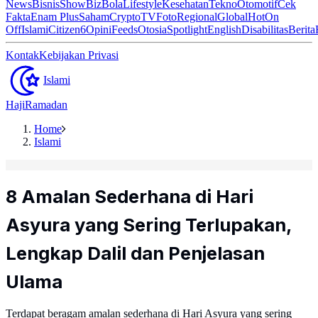
News
Bisnis
ShowBiz
Bola
Lifestyle
Kesehatan
Tekno
Otomotif
Cek
Fakta
Enam Plus
Saham
Crypto
TV
Foto
Regional
Global
Hot
On
Off
Islami
Citizen6
Opini
Feeds
Otosia
Spotlight
English
Disabilitas
Berita
Kontak
Kebijakan Privasi
Islami
Haji
Ramadan
Home
Islami
8 Amalan Sederhana di Hari
Asyura yang Sering Terlupakan,
Lengkap Dalil dan Penjelasan
Ulama
Terdapat beragam amalan sederhana di Hari Asyura yang sering