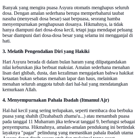
Banyak yang mengira puasa Asyura otomatis menghapus seluruh
dosa. Dengan amalan sederhana berupa memperbaharui taubat
nasuha (menyesali dosa besar) saat berpuasa, seorang hamba
menyempurnakan penghapusan dosanya. Hikmahnya, ia tidak
hanya diampuni dari dosa-dosa kecil, tetapi juga mendapat peluang
besar diampuni dari dosa-dosa besar yang selama ini mengganjal di
hati.
3. Melatih Pengendalian Diri yang Hakiki
Hari Asyura berada di dalam bulan haram yang dilipatgandakan
nilai keburukan jika berbuat maksiat. Amalan sederhana menahan
lisan dari ghibah, dusta, dan kezaliman mengajarkan bahwa hakikat
ketaatan bukan sebatas menahan lapar dan haus, melainkan
menahan seluruh anggota tubuh dari hal-hal yang mendatangkan
kemurkaan Allah.
4. Menyempurnakan Pahala Ibadah (Itmamul Ajr)
Hal-hal kecil yang sering terlupakan, seperti membaca doa berbuka
puasa yang shahih (Dzahabazh zhama'u...) atau menambah puasa
pada tanggal 11 Muharram jika terlewat tanggal 9, berfungsi sebagai
penyempurna. Hikmahnya, amalan-amalan pendukung ini bertindak
layaknya "pagar" pelindung yang memastikan pahala ibadah utama