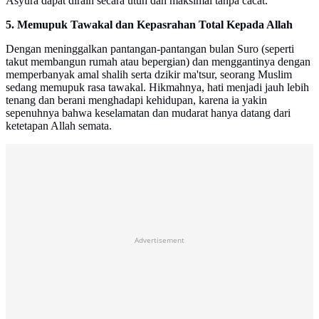
Asyura dapat diraih secara utuh dan maksimal tanpa cacat.
5. Memupuk Tawakal dan Kepasrahan Total Kepada Allah
Dengan meninggalkan pantangan-pantangan bulan Suro (seperti
takut membangun rumah atau bepergian) dan menggantinya dengan
memperbanyak amal shalih serta dzikir ma'tsur, seorang Muslim
sedang memupuk rasa tawakal. Hikmahnya, hati menjadi jauh lebih
tenang dan berani menghadapi kehidupan, karena ia yakin
sepenuhnya bahwa keselamatan dan mudarat hanya datang dari
ketetapan Allah semata.
Advertisement