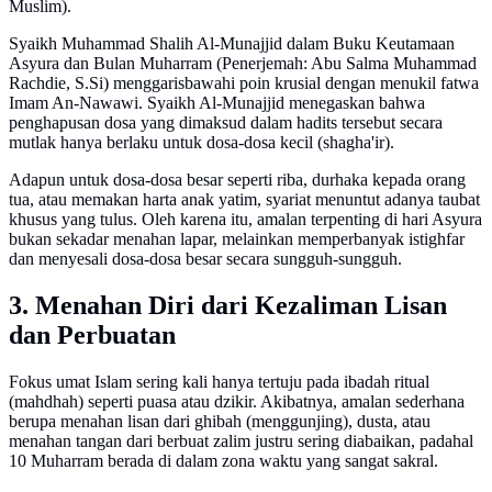
Muslim).
Syaikh Muhammad Shalih Al-Munajjid dalam Buku Keutamaan
Asyura dan Bulan Muharram (Penerjemah: Abu Salma Muhammad
Rachdie, S.Si) menggarisbawahi poin krusial dengan menukil fatwa
Imam An-Nawawi. Syaikh Al-Munajjid menegaskan bahwa
penghapusan dosa yang dimaksud dalam hadits tersebut secara
mutlak hanya berlaku untuk dosa-dosa kecil (shagha'ir).
Adapun untuk dosa-dosa besar seperti riba, durhaka kepada orang
tua, atau memakan harta anak yatim, syariat menuntut adanya taubat
khusus yang tulus. Oleh karena itu, amalan terpenting di hari Asyura
bukan sekadar menahan lapar, melainkan memperbanyak istighfar
dan menyesali dosa-dosa besar secara sungguh-sungguh.
3. Menahan Diri dari Kezaliman Lisan
dan Perbuatan
Fokus umat Islam sering kali hanya tertuju pada ibadah ritual
(mahdhah) seperti puasa atau dzikir. Akibatnya, amalan sederhana
berupa menahan lisan dari ghibah (menggunjing), dusta, atau
menahan tangan dari berbuat zalim justru sering diabaikan, padahal
10 Muharram berada di dalam zona waktu yang sangat sakral.