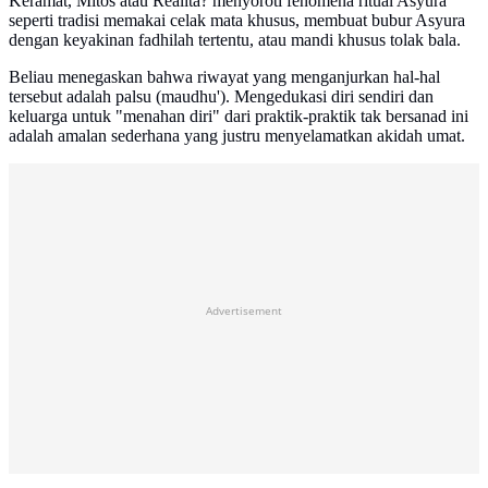
Keramat, Mitos atau Realita? menyoroti fenomena ritual Asyura
seperti tradisi memakai celak mata khusus, membuat bubur Asyura
dengan keyakinan fadhilah tertentu, atau mandi khusus tolak bala.
Beliau menegaskan bahwa riwayat yang menganjurkan hal-hal
tersebut adalah palsu (maudhu'). Mengedukasi diri sendiri dan
keluarga untuk "menahan diri" dari praktik-praktik tak bersanad ini
adalah amalan sederhana yang justru menyelamatkan akidah umat.
Advertisement