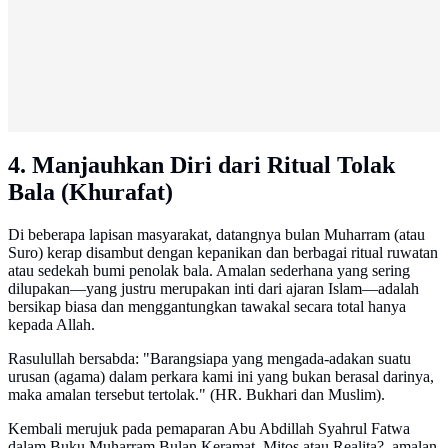
4. Manjauhkan Diri dari Ritual Tolak
Bala (Khurafat)
Di beberapa lapisan masyarakat, datangnya bulan Muharram (atau
Suro) kerap disambut dengan kepanikan dan berbagai ritual ruwatan
atau sedekah bumi penolak bala. Amalan sederhana yang sering
dilupakan—yang justru merupakan inti dari ajaran Islam—adalah
bersikap biasa dan menggantungkan tawakal secara total hanya
kepada Allah.
Rasulullah bersabda: "Barangsiapa yang mengada-adakan suatu
urusan (agama) dalam perkara kami ini yang bukan berasal darinya,
maka amalan tersebut tertolak." (HR. Bukhari dan Muslim).
Kembali merujuk pada pemaparan Abu Abdillah Syahrul Fatwa
dalam Buku Muharram Bulan Keramat, Mitos atau Realita?, amalan